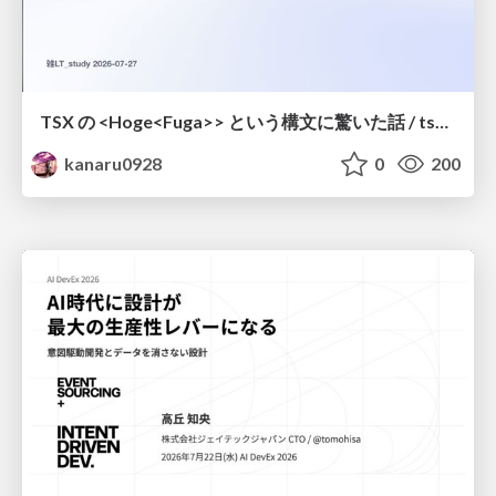
TSX の <Hoge<Fuga>> という構文に驚いた話 / tsx-type-argument-syntax
kanaru0928
0
200