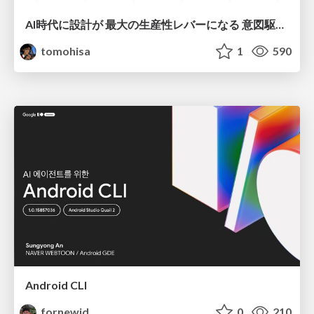
AI時代に設計が 最大の生産性レバーになる 意図駆動開発とデータを消さない設計｜Don't Delete Your Data or Your Intent — Design as the Deepest Lever in the AI Era
tomohisa
1
590
Android CLI
fornewid
0
210