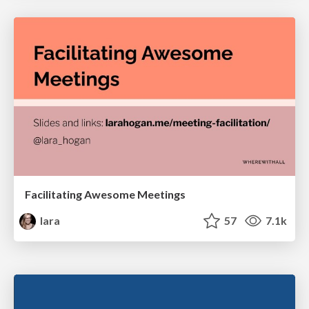
Facilitating Awesome Meetings
lara
57
7.1k