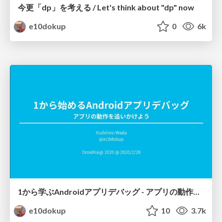
今更「dp」を考える / Let's think about "dp" now
e10dokup
0
6k
1から学ぶAndroidアプリデバッグ - アプリの動作を追いかけよう / Learn Android application debugging from the scratch - track apps' behaviors
e10dokup
10
3.7k