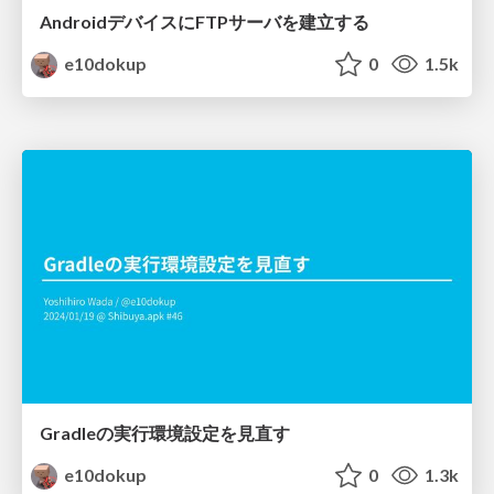
AndroidデバイスにFTPサーバを建立する
e10dokup
0
1.5k
Gradleの実行環境設定を見直す
e10dokup
0
1.3k