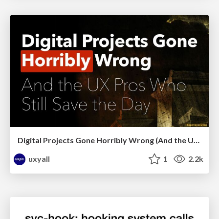
Digital Projects Gone Horribly Wrong (And the UX Pros Who Still Save the Day) - Dean Schuster
uxyall
1
2.2k