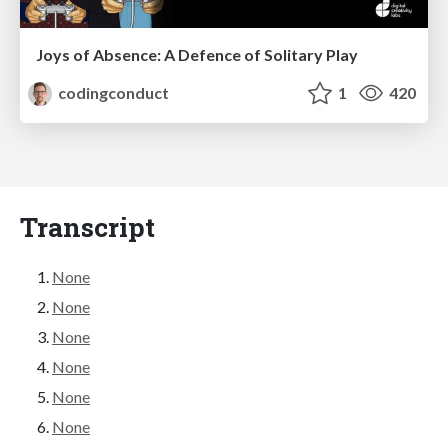
Joys of Absence: A Defence of Solitary Play
codingconduct
1
420
Transcript
None
None
None
None
None
None