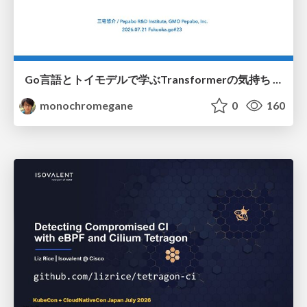
Go言語とトイモデルで学ぶTransformerの気持ち / fukuokago23-transformer
monochromegane
0
160