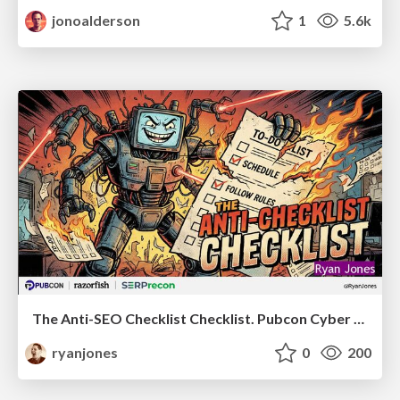
jonoalderson
1
5.6k
The Anti-SEO Checklist Checklist. Pubcon Cyber Week
ryanjones
0
200