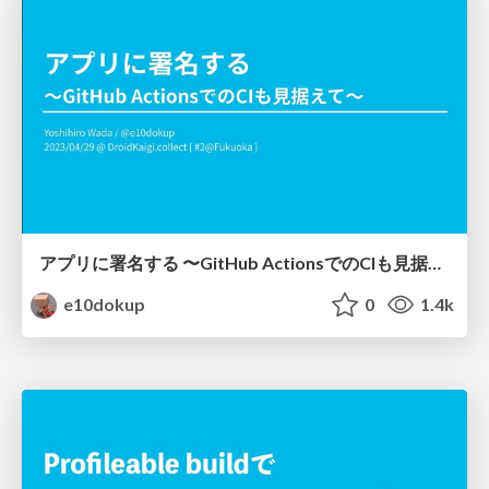
アプリに署名する 〜GitHub ActionsでのCIも見据えて〜
e10dokup
0
1.4k