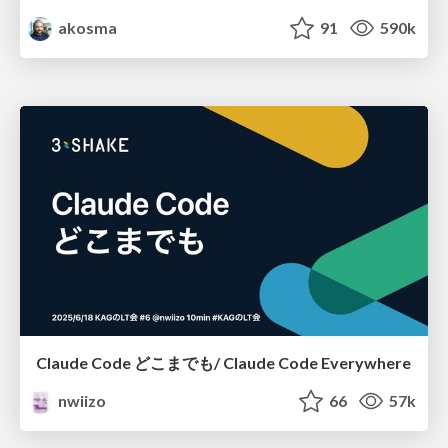
akosma
91
590k
Claude Code どこまでも/ Claude Code Everywhere
nwiizo
66
57k