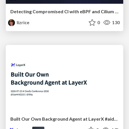
Detecting Compromised CI with eBPF and Cilium Tetragon
lizrice
0
130
Built Our Own Background Agent at LayerX #aidevex_findy