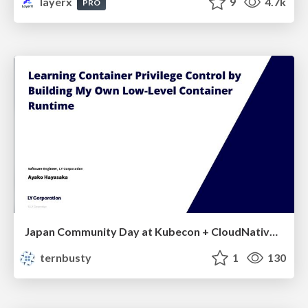
layerx
9
4.7k
PRO
Japan Community Day at Kubecon + CloudNativeCon Japan 2026: Learning Container Privilege Control by Building My Own Low-Level Container Runtime
ternbusty
1
130