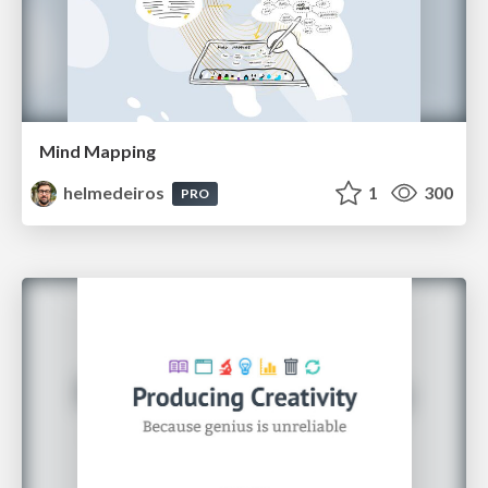
Mind Mapping
helmedeiros
1
300
PRO