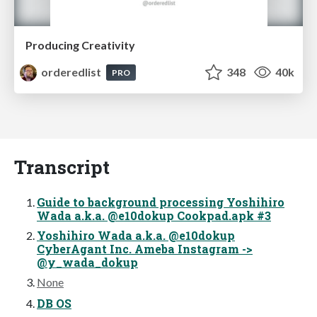
Producing Creativity
orderedlist
348
40k
PRO
Transcript
Guide to background processing Yoshihiro
Wada a.k.a. @e10dokup Cookpad.apk #3
Yoshihiro Wada a.k.a. @e10dokup
CyberAgant Inc. Ameba Instagram ->
@y_wada_dokup
None
DB OS