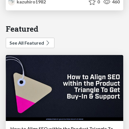
kazuhiro1982
0
460
Featured
See All Featured
How to Align SEO within the Product Triangle To Get Buy-In & Support - #RIMC