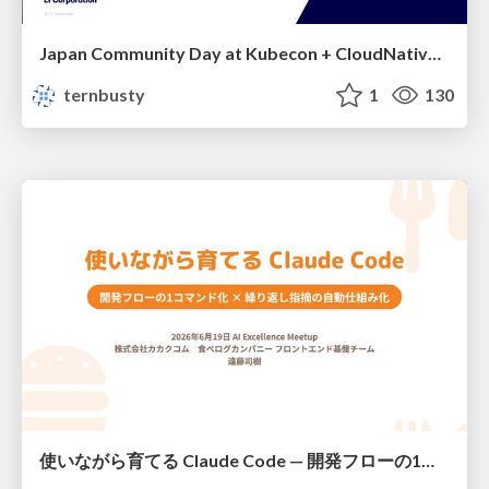
Japan Community Day at Kubecon + CloudNativeCon Japan 2026: Learning Container Privilege Control by Building My Own Low-Level Container Runtime
ternbusty
1
130
使いながら育てる Claude Code — 開発フローの1コマンド化 × 繰り返し指摘の自動仕組み化