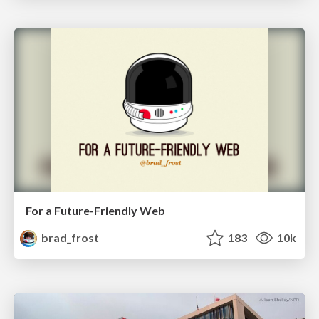
For a Future-Friendly Web
brad_frost
183
10k