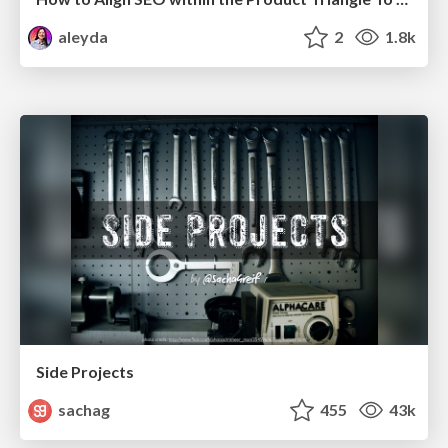
aleyda
2
1.8k
Side Projects
sachag
455
43k