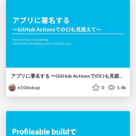
アプリに署名する 〜GitHub ActionsでのCIも見据えて〜
e10dokup
0
1.4k