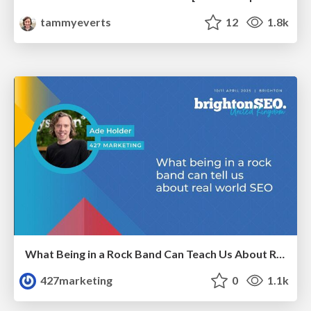
tammyeverts
12
1.8k
What Being in a Rock Band Can Teach Us About Real World SEO
427marketing
0
1.1k