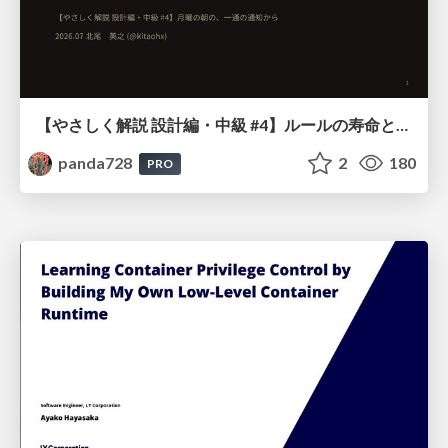
【やさしく解説 設計編・中級 #4】ルールの寿命と、システムの年輪
panda728
2
180
PRO