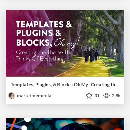
Templates, Plugins, & Blocks: Oh My! Creating the theme that thinks of everything
marktimemedia
31
2.8k