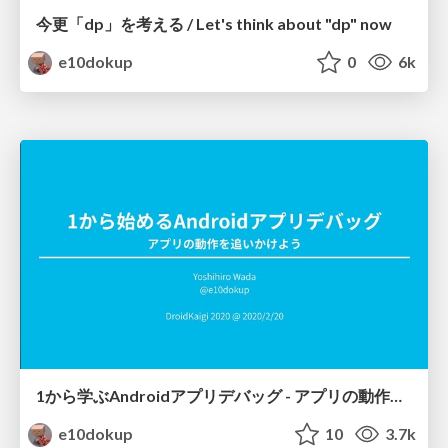
今更「dp」を考える / Let's think about "dp" now
e10dokup
0
6k
1から学ぶAndroidアプリデバッグ - アプリの動作を追いかけよう / Learn Android application debugging from the scratch - track apps' behaviors
e10dokup
10
3.7k