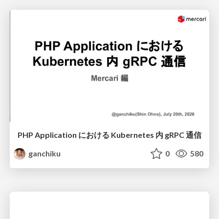
PHP Application における Kubernetes 内 gRPC 通信
ganchiku
0
580