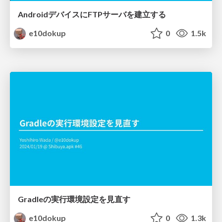
AndroidデバイスにFTPサーバを建立する
e10dokup
0
1.5k
Gradleの実行環境設定を見直す
e10dokup
0
1.3k