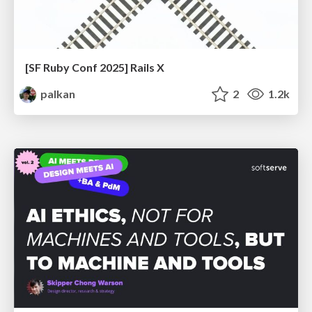
[SF Ruby Conf 2025] Rails X
palkan
2
1.2k