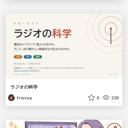
ラジオの科学
frievea
0
230