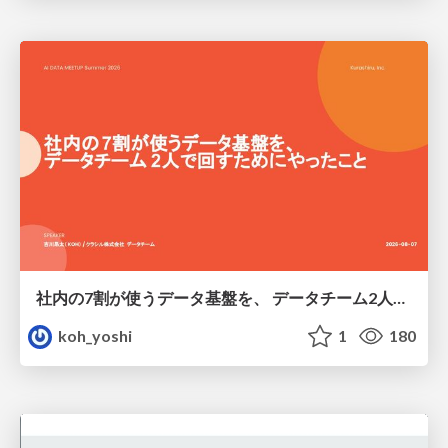
社内の7割が使うデータ基盤を、 データチーム2人で回すためにやったこと
koh_yoshi
1
180