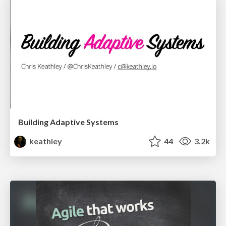
Building Adaptive Systems
keathley
44
3.2k