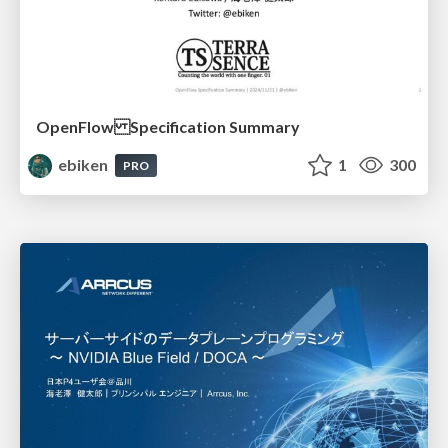
OpenFlow Specification Summary
ebiken
1
300
PRO