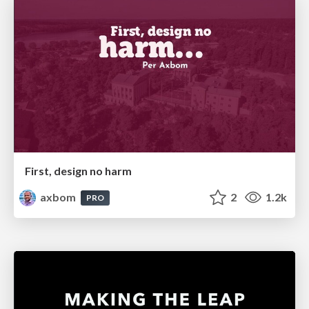
First, design no harm
axbom
2
1.2k
PRO