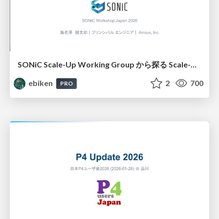
SONiC Scale-Up Working Group から探る Scale-UpやUltraEthernet機能の実装方法
ebiken
2
700
PRO