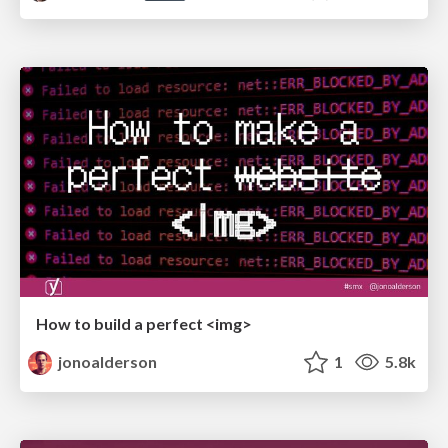
How to build a perfect <img>
jonoalderson
1
5.8k