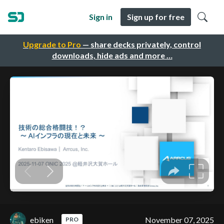
Sign in
Sign up for free
Upgrade to Pro
— share decks privately, control
downloads, hide ads and more …
ebiken
November 07, 2025
PRO