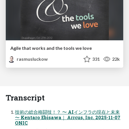
Agile that works and the tools we love
rasmusluckow
331
22k
Transcript
技術の総合格闘技！？ 〜 AIインフラの現在と未来
〜 Kentaro Ebisawa｜ Arrcus, Inc. 2025-11-07
ONIC