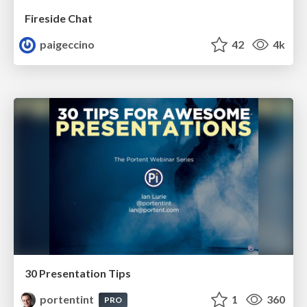
Fireside Chat
paigeccino
42
4k
30 Presentation Tips
portentint
1
360
PRO