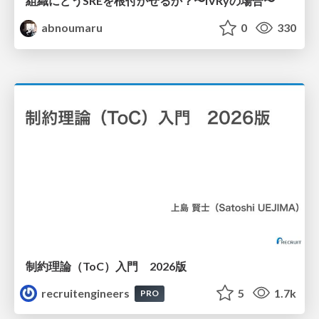
組織にどうSREを根付かせるか？〜IVRyの場合〜
abnoumaru
0
330
制約理論（ToC）入門 2026版
recruitengineers
5
1.7k
PRO