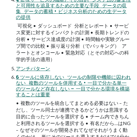
と可⽤性を追及するための主要な⼿段 データの収
集 データの蓄積 • ビジネス分析のための⽣データ
の提供
可視化 • ダッシュボード 分析とレポート • サービ
ス変更に対するインパクトの計測 • ⻑期トレンドの
分析 • サービス達成度の計測 • 時間軸や実験グルー
プ間での⽐較 • 振り返り分析（でバッキング） ア
ラートとオンコール • 緊急対応（とその対応への科
学的⼿法の適⽤）
アンチパターン
6 ツールに依存しない ツールの制限や機能に囚われ
ない 複数のツールを併⽤する • ⼀⽬で分かる単⼀
のツールなど存在しない – ⼀⽬で分かる環境を構築
することは重要
• 複数のツールを統合してまとめる必要はない – た
だし、ツール同⼠が連携できるかどうかは意識する
⽬的に合ったツールを選択する • チーム内できちん
と利⽤されるツールを選択する • 有名だから…はNG
– なぜそのツールが開発されてなぜそれがうまく動
くのかは、 単にそのツールを導⼊するだけでは分か