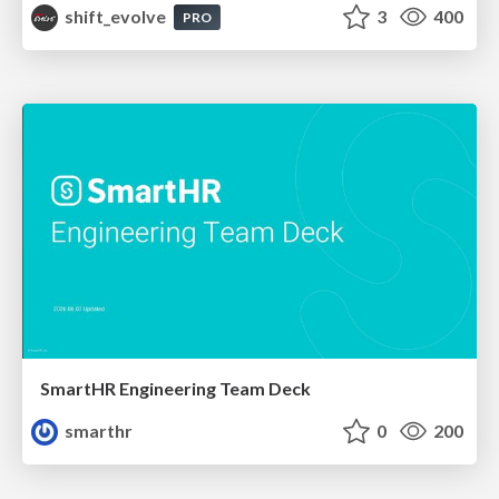
shift_evolve
3
400
PRO
SmartHR Engineering Team Deck
smarthr
0
200