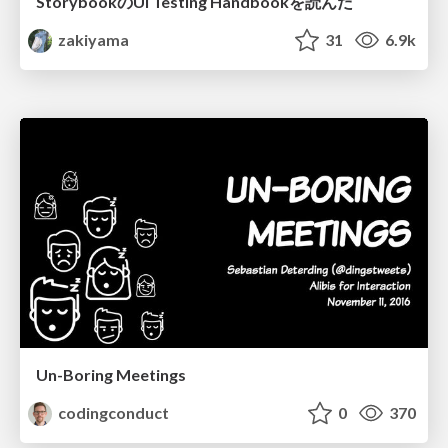
StorybookのUI Testing Handbookを読んだ
zakiyama
31
6.9k
Un-Boring Meetings
codingconduct
0
370