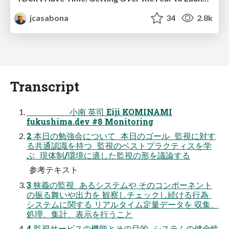
jcasabona
34
2.8k
Transcript
⼩南 英司 Eiji KOMINAMI
fukushima.dev #8 Monitoring
2 本⽇の勉強会について 本⽇のゴール 監視に対す
る共通認識を持つ 監視のベストプラクティスを学
ぶ 現体制/環境に適した監視の形を議論する
参考テキスト
3 狭義の監視 あるシステムや そのコンポーネント
の振る舞いや出⼒を 観察しチェックし続ける⾏為
システムに関する リアルタイム定量データを 収集、
処理、集計、表⽰を⾏うこと
4 監視サービスの機能とその⽬的 システムの健全性