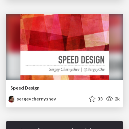
Speed Design
sergeychernyshev
33
2k