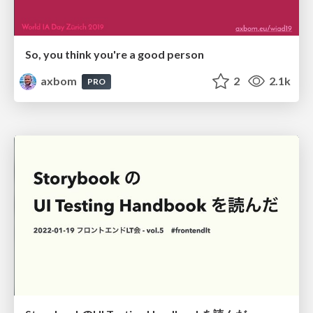
So, you think you're a good person
axbom
2
2.1k
PRO