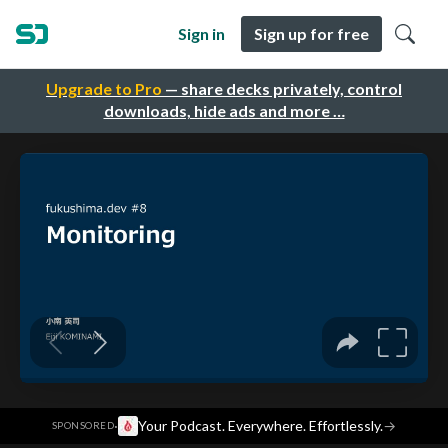
Sign in
Sign up for free
Upgrade to Pro
— share decks privately, control
downloads, hide ads and more …
·
Your Podcast. Everywhere. Effortlessly.
→
SPONSORED