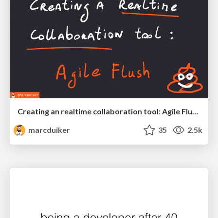
Creating an realtime collaboration tool: Agile Flush - .NET Oxford
marcduiker
35
2.5k