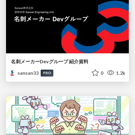
名刺メーカーDevグループ 紹介資料
sansan33
0
1.2k
PRO