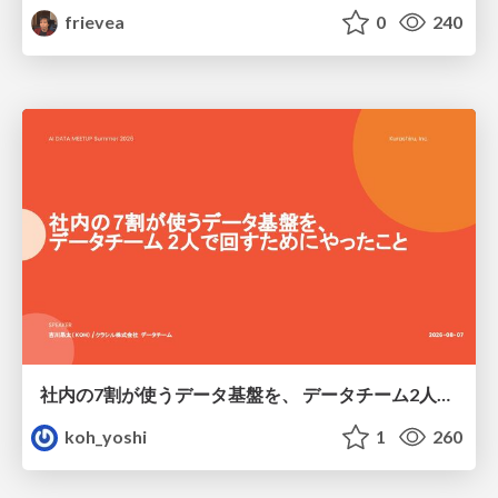
frievea
0
240
社内の7割が使うデータ基盤を、 データチーム2人で回すためにやったこと
koh_yoshi
1
260