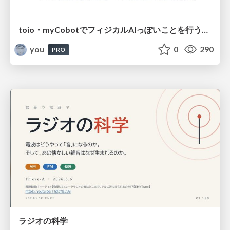
toio・myCobotでフィジカルAIっぽいことを行うための検討（とりあえず調査） / フィジカルAI LT（IoTLTによる開催）
you
0
290
PRO
ラジオの科学