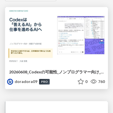
20260608_Codexの可能性_ノンプログラマー向け_大城追記
doradora09
0
760
PRO