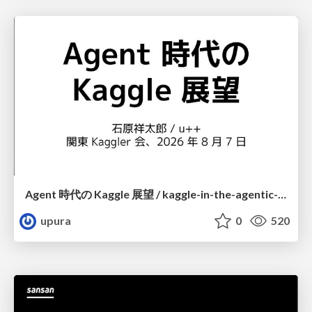
Agent 時代の Kaggle 展望 / kaggle-in-the-agentic-era
upura
0
520