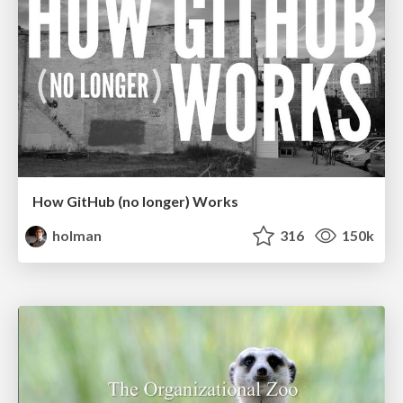
How GitHub (no longer) Works
holman
316
150k