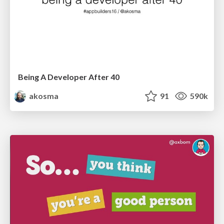
Being A Developer After 40
akosma
91
590k