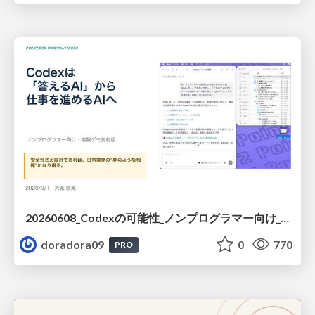
20260608_Codexの可能性_ノンプログラマー向け_大城追記
doradora09
0
770
PRO