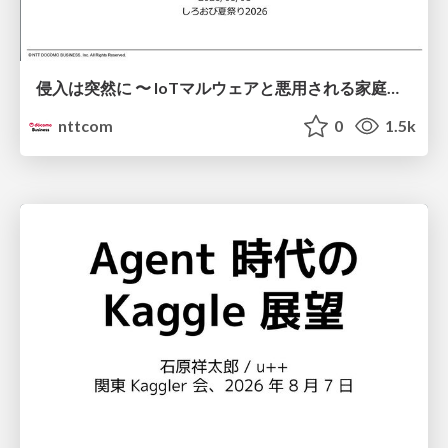
侵入は突然に 〜 IoTマルウェアと悪用される家庭の機器 ～ / When Intrusion Strikes: IoT Malware and the Abuse of Home Devices
nttcom
0
1.5k