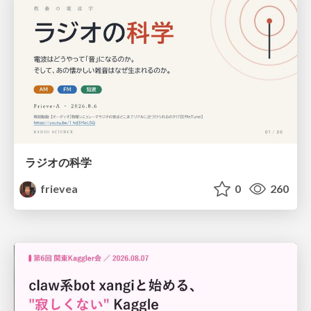
ラジオの科学
frievea
0
260