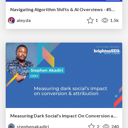
Navigating Algorithm Shifts & AI Overviews - #SMXNext
aleyda
1
1.5k
Measuring Dark Social's Impact On Conversion and Attribution
stephenakadiri
2
240