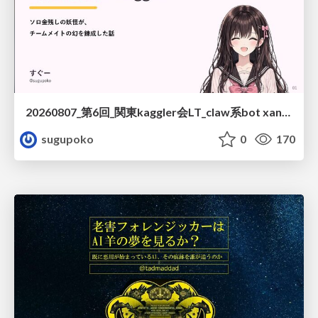
20260807_第6回_関東kaggler会LT_claw系bot xangiと始める、"寂しくない" kaggle
sugupoko
0
170