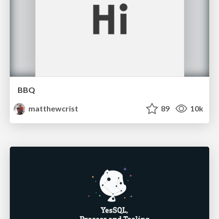
BBQ
matthewcrist
89
10k