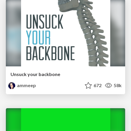
Unsuck your backbone
ammeep
672
58k