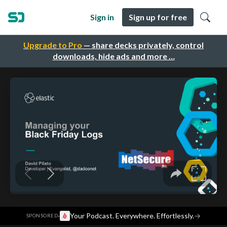
Sign in
Sign up for free
Upgrade to Pro
— share decks privately, control
downloads, hide ads and more …
·
Your Podcast. Everywhere. Effortlessly.
→
SPONSORED