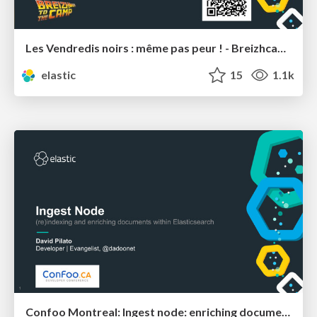
Les Vendredis noirs : même pas peur ! - Breizhcamp
elastic
15
1.1k
Confoo Montreal: Ingest node: enriching documents within Elasticsearch