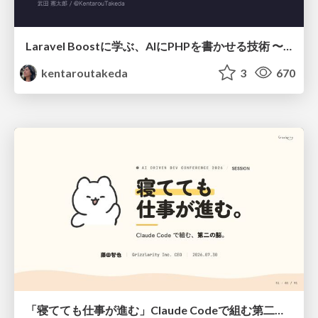
Laravel Boostに学ぶ、AIにPHPを書かせる技術 〜OSSの実装から蒸留するエージェント制御の王道〜
kentaroutakeda
3
670
「寝てても仕事が進む」Claude Codeで組む第二の脳