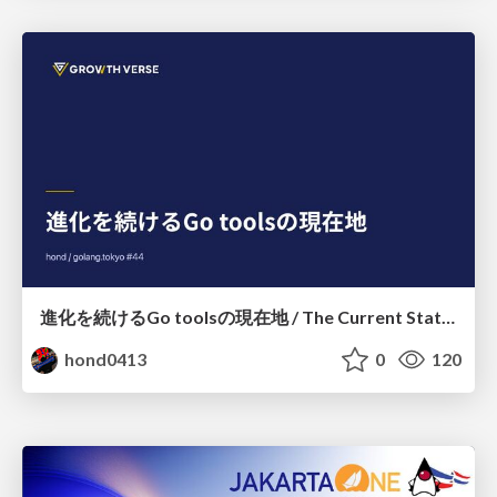
進化を続けるGo toolsの現在地 / The Current State of Ever-Evolving Go Tools
hond0413
0
120