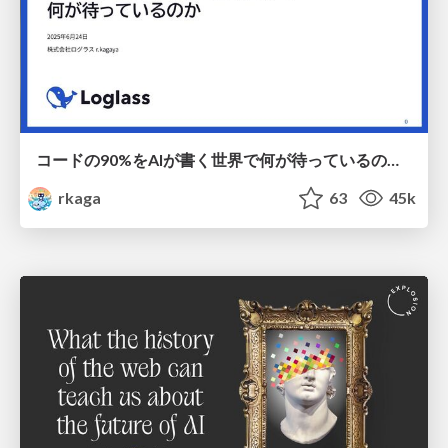
コードの90%をAIが書く世界で何が待っているのか / What awaits us in a world where 90% of the code is written by AI
rkaga
63
45k