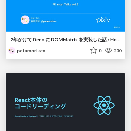
2年かけて Deno に DOMMatrix を実装した話 / How I implemented DOMMatrix in Deno over two years
petamoriken
0
200