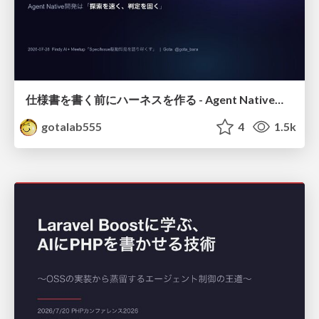
仕様書を書く前にハーネスを作る - Agent Native開発は「探索を速く、判定を固く」
gotalab555
4
1.5k