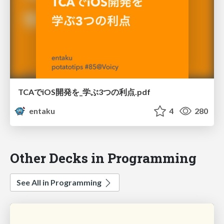
TCAでiOS開発を_学ぶ3つの利点.pdf
entaku
4
280
Other Decks in Programming
See All in Programming