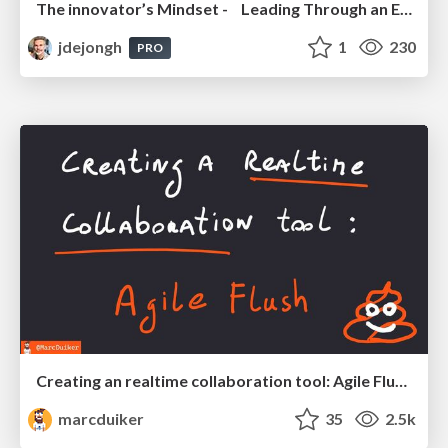
The innovator’s Mindset - Leading Through an Era of Exponential Change - McGill University 2025
jdejongh
1
230
PRO
Creating an realtime collaboration tool: Agile Flush - .NET Oxford
marcduiker
35
2.5k