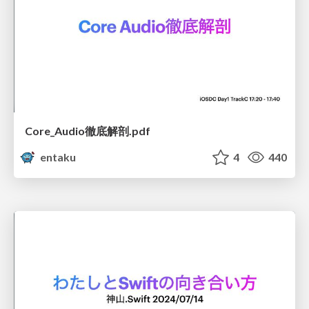
Core_Audio徹底解剖.pdf
entaku
4
440