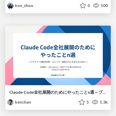
kon_shou
0
500
Claude Code全社展開のためにやったことn選～プラグイン302個・コミッター271人を支えるために～
kenchan
5
1.3k