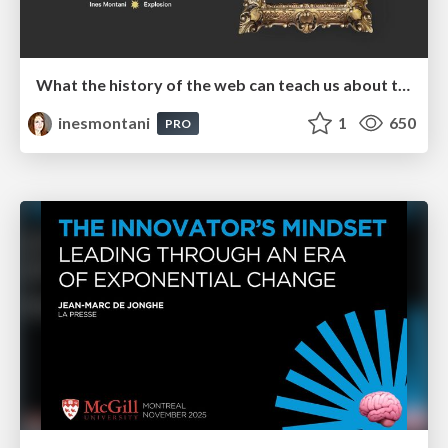
What the history of the web can teach us about the future of AI
inesmontani
1
650
PRO