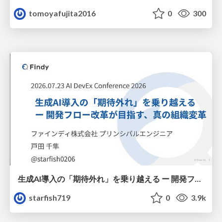
tomoyafujita2016
0
300
生成AI導入の「期待外れ」を乗り越える ー 開発フロー改革が目指す、真の組織変革
starfish719
0
3.9k