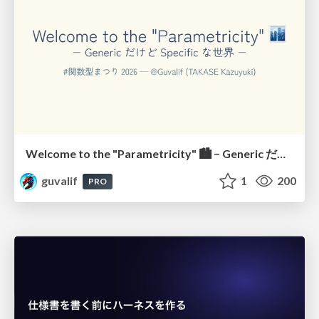
Welcome to the "Parametricity" 🏙️ − Generic だけど Specific な世界 −
guvalif
1
200
PRO