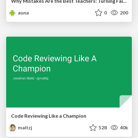
Why Mistakes Are the Best Teachers: Turning Failure into a Pathway for Growth
auna
0
200
Code Reviewing Like a Champion
maltzj
528
40k