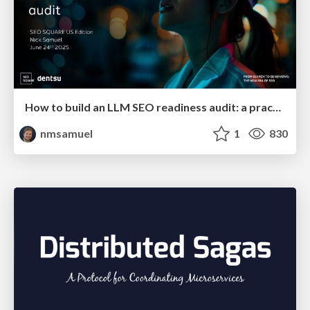
How to build an LLM SEO readiness audit: a practical framework
nmsamuel
1
830