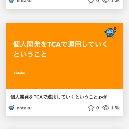
entaku
0
1.3k
個人開発をTCAで運用していくということ.pdf
entaku
0
1.5k