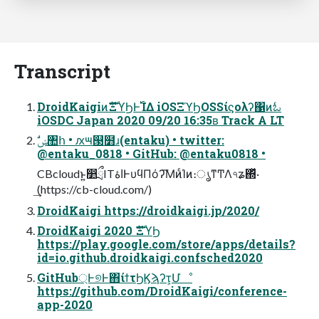
Transcript
DroidKaigiͷެࣜΞϓϦͰ࢝ΊΔ iOSΞϓϦOSSίϛολʔ΁ͷಓ
iOSDC Japan 2020 09/20 16:35ʙ Track A LT
@entaku_0818 • GitHub: @entaku0818 •
CBcloudͱ͍͏෺ྲྀITاۀͰυϥΠόʔ͞ΜͷͨΊͷ։ൃͳͲΛ৭ʑ΍ͬͯ·
͢(https://cb-cloud.com/)
DroidKaigi https://droidkaigi.jp/2020/
DroidKaigi 2020 ެࣜΞϓϦ
https://play.google.com/store/apps/details?
id=io.github.droidkaigi.confsched2020
GitHub্Ͱ୭Ͱ΋ίϯτϦϏϡʔτ͕Մೳ
https://github.com/DroidKaigi/conference-
app-2020