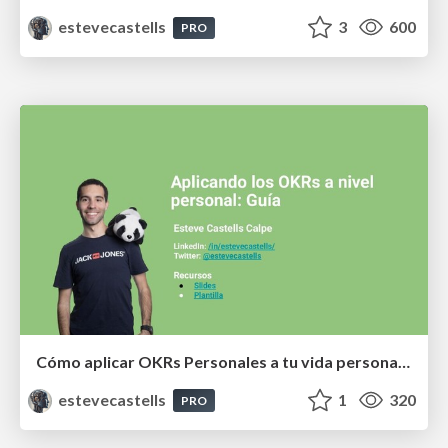
estevecastells
3
600
PRO
Cómo aplicar OKRs Personales a tu vida personal (con plantilla)
estevecastells
1
320
PRO