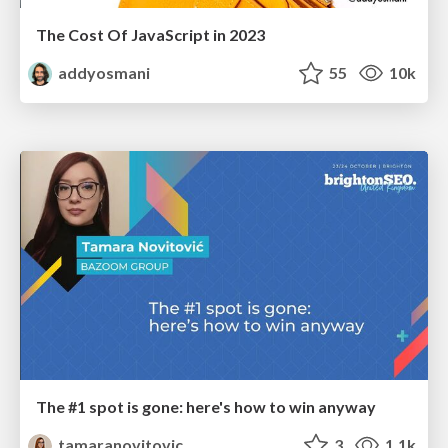
The Cost Of JavaScript in 2023
addyosmani
55
10k
The #1 spot is gone: here's how to win anyway
tamaranovitovic
3
1.1k