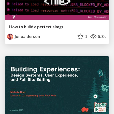
How to build a perfect <img>
jonoalderson
1
5.8k