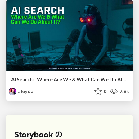
AI Search: Where Are We & What Can We Do About It?
aleyda
0
7.8k