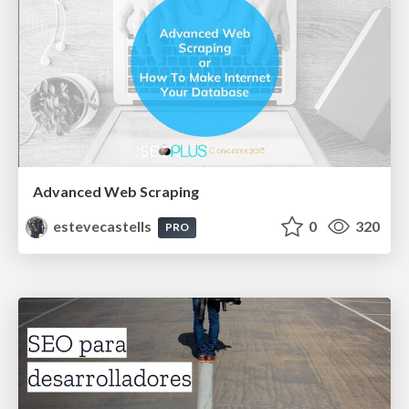
Advanced Web Scraping
estevecastells
0
320
PRO