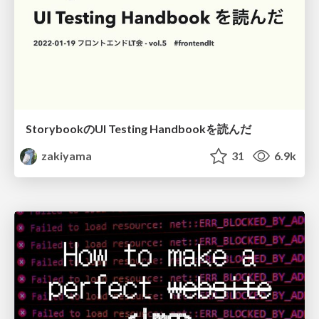
StorybookのUI Testing Handbookを読んだ
zakiyama
31
6.9k