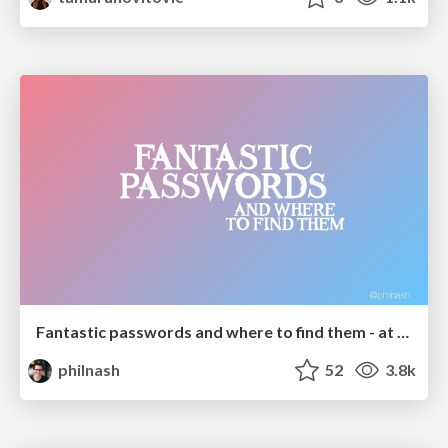
Fantastic passwords and where to find them - at NoRuKo
philnash
52
3.8k