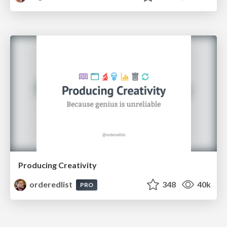
Producing Creativity
orderedlist
348
40k
PRO