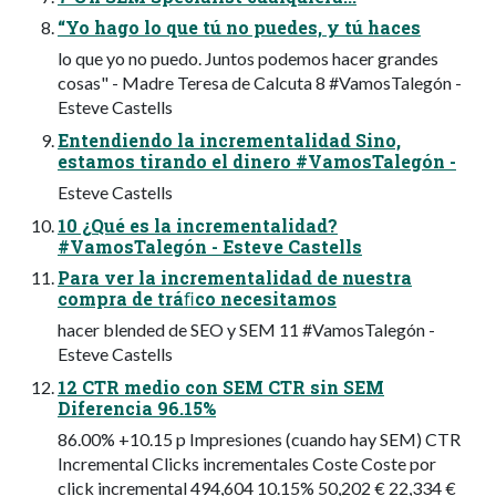
“Yo hago lo que tú no puedes, y tú haces
lo que yo no puedo. Juntos podemos hacer grandes
cosas" - Madre Teresa de Calcuta 8 #VamosTalegón -
Esteve Castells
Entendiendo la incrementalidad Sino,
estamos tirando el dinero #VamosTalegón -
Esteve Castells
10 ¿Qué es la incrementalidad?
#VamosTalegón - Esteve Castells
Para ver la incrementalidad de nuestra
compra de tráﬁco necesitamos
hacer blended de SEO y SEM 11 #VamosTalegón -
Esteve Castells
12 CTR medio con SEM CTR sin SEM
Diferencia 96.15%
86.00% +10.15 p Impresiones (cuando hay SEM) CTR
Incremental Clicks incrementales Coste Coste por
click incremental 494,604 10.15% 50,202 € 22,334 €