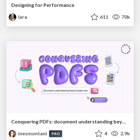
Designing for Performance
lara
611
70k
Conquering PDFs: document understanding beyond plain text
inesmontani
4
2.9k
PRO