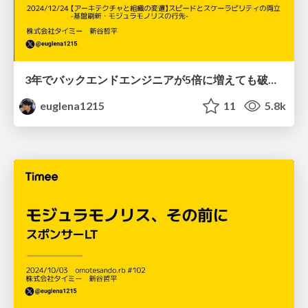
3年でバックエンドエンジニアが5倍に増えても破綻しなかったアーキテクチャ そして、これから / Software architecture that scales even with a 5x increase in backend engineers in 3 years
euglena1215
11
5.8k