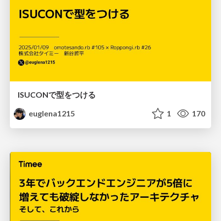
ISUCONで型をつける
euglena1215
1
170