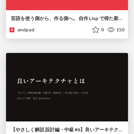
言語を使う側から、作る側へ。 自作 Lisp で得た新たな気づき。
andpad
0
150
【やさしく解説 設計編・中級 #6】良いアーキテクチャとは ～ 一本の登り道の、行き先 ～