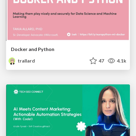
Docker and Python
trallard
47
4.1k