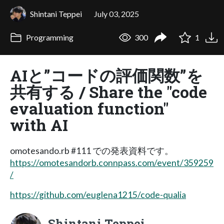
Shintani Teppei
July 03, 2025
Programming
300
1
AIと”コードの評価関数”を
共有する / Share the "code
evaluation function"
with AI
omotesando.rb #111 での発表資料です。
https://omotesandorb.connpass.com/event/359259
/
https://github.com/euglena1215/code-qualia
Shintani Teppei