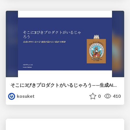
そこに3びきプロダクトがいるじゃろう——生成AI時代における“価値が届かない理由”の構造
kosuket
0
410