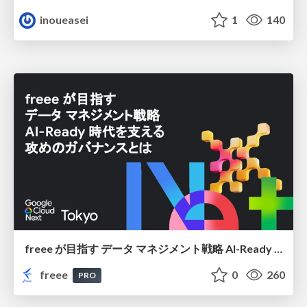
inoueasei
1
140
freee が目指す データ マネジメント戦略 AI-Ready 時代を支える 攻めのガバナンスとは
freee
0
260
PRO