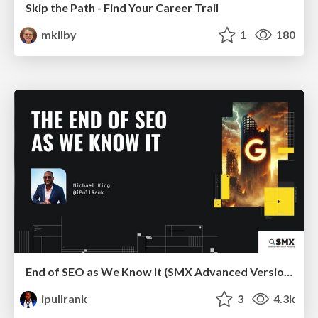
Skip the Path - Find Your Career Trail
mkilby
1
180
End of SEO as We Know It (SMX Advanced Version)
ipullrank
3
4.3k