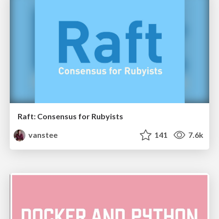
Raft: Consensus for Rubyists
vanstee
141
7.6k