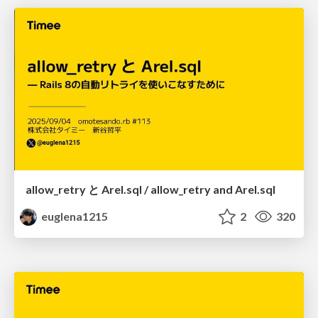
allow_retry と Arel.sql / allow_retry and Arel.sql
euglena1215
2
320