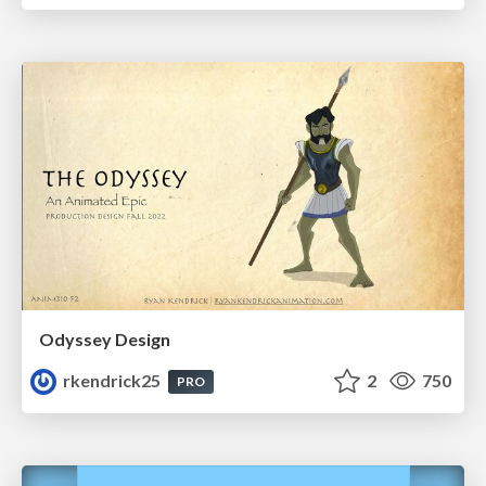
Odyssey Design
rkendrick25
2
750
PRO