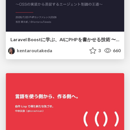
Laravel Boostに学ぶ、AIにPHPを書かせる技術 〜OSSの実装から蒸留するエージェント制御の王道〜
kentaroutakeda
3
660