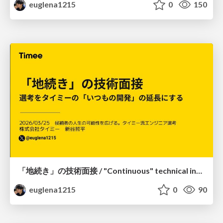
euglena1215
0
150
「地続き」の技術面接 / "Continuous" technical interview
euglena1215
0
90