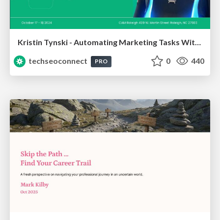
Kristin Tynski - Automating Marketing Tasks With AI
techseoconnect
0
440
PRO