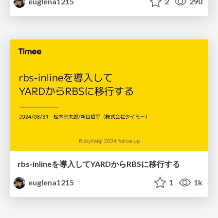
euglena1215
2
290
rbs-inlineを導入してYARDからRBSに移行する
euglena1215
1
1k