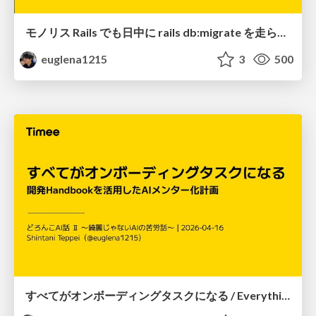
モノリス Rails でも日中に rails db:migrate を走らせたい！ / Daytime rails db:migrate on Monolithic Rails!
euglena1215
3
500
すべてがオンボーディングタスクになる / Everything becomes an onboarding task