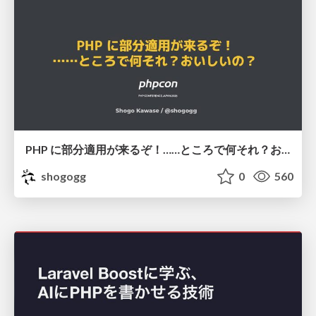
PHP に部分適用が来るぞ！……ところで何それ？おいしいの？ #phpcon / phpcon-2026
shogogg
0
560