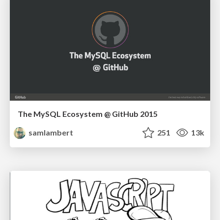
The MySQL Ecosystem @ GitHub 2015
samlambert
251
13k