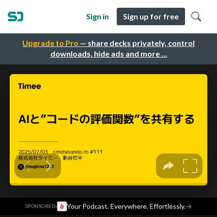
Sign in
Sign up for free
Upgrade to Pro
— share decks privately, control
downloads, hide ads and more …
·
Your Podcast. Everywhere. Effortlessly.
→
SPONSORED