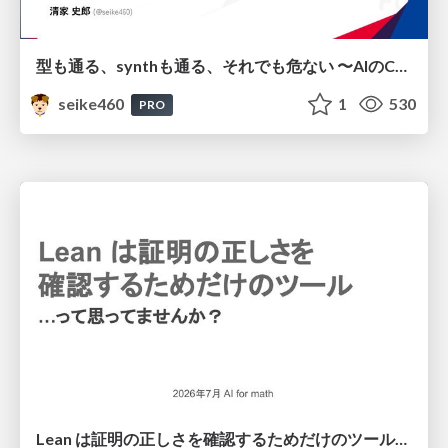
型も通る、synthも通る、それでも危ない 〜AIのCDKの権限とコストを機械で検証する〜 / It Passes Type Checks, It Passes Synth Checks, but It’s Still Risky — Automatically Verifying Permissions and Costs in AI’s CDK —
seike460
1
530
PRO
Lean は証明の正しさを確認するためだけのツールって思ってませんか？