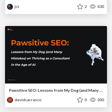
jct
2
430
Pawsitive SEO: Lessons from My Dog (and Many Mistakes) on Thriving as a Consultant in the Age of AI
davidcarrasco
0
200