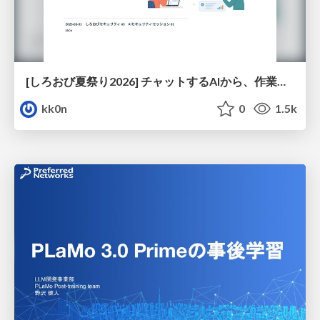
[しろおび夏祭り2026] チャットするAIから、作業するAIへ - 使われ方の変化と、その裏側で起きていること
kk0n
0
1.5k