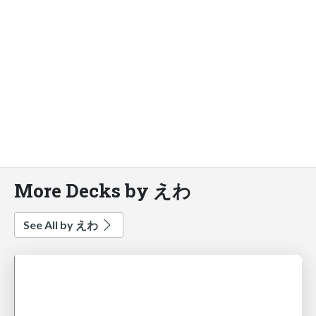
More Decks by えわ
See All by えわ