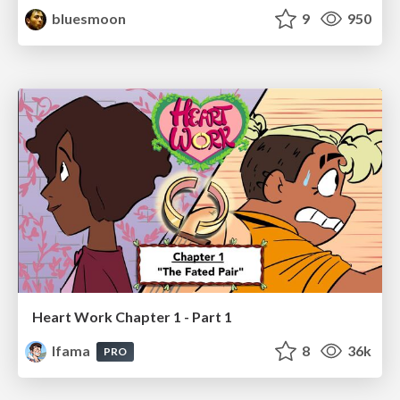
bluesmoon
9
950
Heart Work Chapter 1 - Part 1
lfama
8
36k
PRO