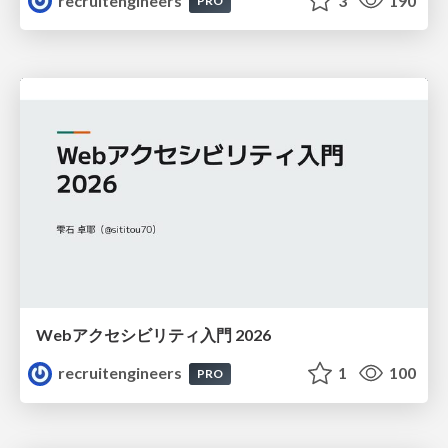
recruitengineers
3
190
PRO
Webアクセシビリティ入門 2026
recruitengineers
1
100
PRO