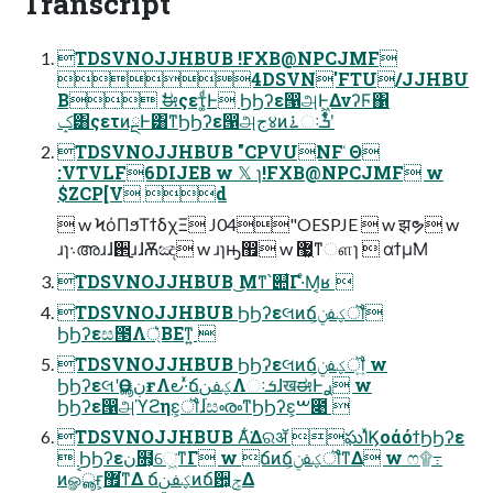
Transcript
TDSVNOJJHBUB !FXB@NPCJMF
4DSVN'FTU/JJHBU
B ࣗಈςετ͚ͩͰ ϦϦʔε൑அͰ͖ΔνʔϜ΁
ݤ͸ςετͷྔͰ͸ͳ͘ϦϦʔε൑அج४ͷ࠶ઃܭʹ͋ͬͨ
TDSVNOJJHBUB "CPVUNF ͑Θ
:VTVLF6DIJEB w 𝕏 ɿ!FXB@NPCJMF w
$ZCP[V d
 w ϞόΠϧΤϯδχΞ J04"OESPJE  w झຯ w
ɹɿ܈അɹɺ઒࡚ɹɺѪඤ w ɹɿԣ඿ w ޷͖ͳௗɿ  αϯμ͘Μ
TDSVNOJJHBUB ͜Μͳ՝୊͋Γ·ͤΜ͔ʁ 
TDSVNOJJHBUB ϦϦʔεલͷճؼࢼݧ͕ॏ͘
ϦϦʔεස౓Λ্͛ΒΕͳ͍ 
TDSVNOJJHBUB ϦϦʔεલͷճؼࢼݧ͕ॏ͍ w
ϦϦʔεલʹӨڹൣғΛ౿·͑ͯճؼࢼݧΛઃܭɺखಈͰ࣮ࢪ w
ϦϦʔε൑அϓϩηε͕ॏ͘ɺසൟͳϦϦʔε͕ࠔ೉ 
TDSVNOJJHBUB Α͋͘Δରॲ ఘΊͯϏοάόϯϦϦʔε
 ϦϦʔεن໛͕େ͖͘ͳΓ w ճͷճؼࢼݧ͕ॏ͘ͳΔ w ෆ۩߹
ͷௐࠪൣғ͕޿͘ͳΔ ճؼࢼݧͷճ਺͕ݮΔ