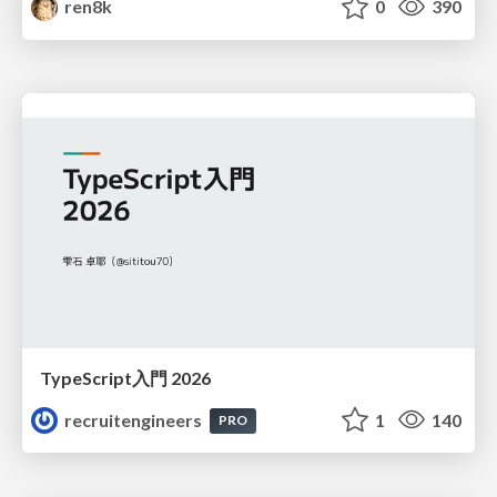
ren8k
0
390
TypeScript入門 2026
recruitengineers
1
140
PRO