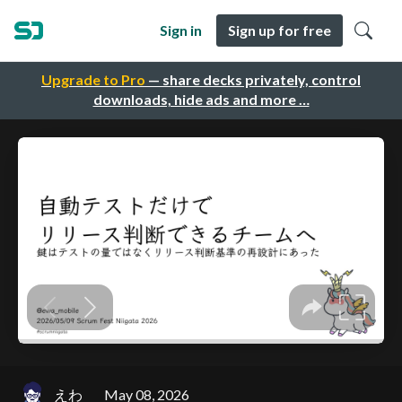
Sign in
Sign up for free
Upgrade to Pro
— share decks privately, control
downloads, hide ads and more …
えわ
May 08, 2026