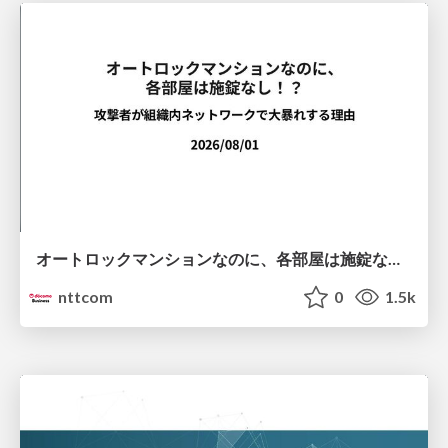
オートロックマンションなのに、各部屋は施錠なし！？ 攻撃者が組織内ネットワークで大暴れする理由 / The Front Door Is Locked, but the Rooms Are Wide Open: Why Attackers Move Freely Inside Enterprise Networks
nttcom
0
1.5k