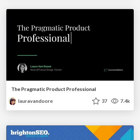
The Pragmatic Product Professional
lauravandoore
37
7.4k