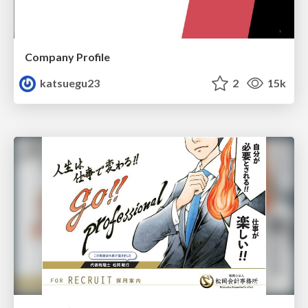
Company Profile
katsuegu23
2
15k