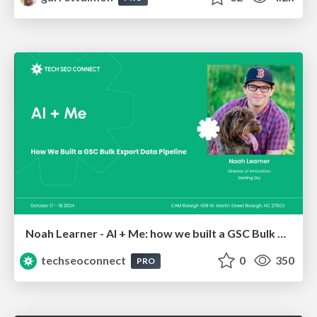
Noah Learner - AI + Me: how we built a GSC Bulk Export data pipeline
techseoconnect
0
350
PRO