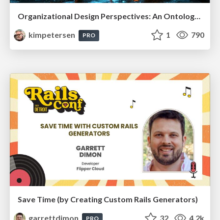
Organizational Design Perspectives: An Ontology of Organizational Design Elements
kimpetersen
1
790
PRO
Save Time (by Creating Custom Rails Generators)
garrettdimon
32
4.2k
PRO