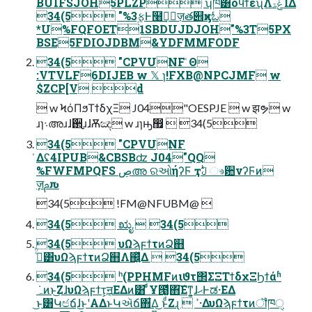
BUIFSJOH5PLZP ʮཁ͸όϥϯεʯΛݟۃΊΔ
34(5 "%3࣮ફͰ໨ࢦٕ͢ज़త୎ӽͷಓ
*U%FQFOET1SBDUJDJOH"%3T5PX
BSE5FDIOJDBM&YDFMMFODF
34(5 "CPVUNF ͑Θ
:VTVLF6DIJEB w 𝕏 ɿ!FXB@NPCJMF w
$ZCP[V d
 w ϞόΠϧΤϯδχΞ J04"OESPJE  w झຯ w
ɹɿ܈അɹɺ઒࡚ɹɺѪඤ w ɹɿԣ඿  34(5
34(5 "CPVUNF
͑Δʢ4IPUB&CBSBʣ J04"QQ
%FWFMPQFS ڝഅ ରઓήʔϜ ҭࣇ ෳ਺νʔϜͷ
ٕज़ࢧԉ
34(5 !FM@NFUBM@ 
34(5 ಋೖ  34(5
34(5 υΩϡϝϯτͷՁ஋
ࢲͨͪ͸υΩϡϝϯτͷՁ஋Λ஌͍ͬͯΔ  34(5
34(5 ʰ(PPHMFͷιϑτ΢ΣΞΤϯδχΞϦϯάʱ
͜ͱ͸Կඦճɺ͜ͱʹΑΔͱԿઍճ΋͋Δ͜ ͱͩΖ͏ɻ  ߴ·ΔυΩϡϝϯτͷॏཁੑ