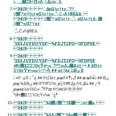
େن໛ΞδϟΠϧΛ࠾༻͢Δاۀͷ૿Ճ
34(5 ߴ·ΔυΩϡϝϯτͷॏཁੑ
ੜ੒"*ͷਐԽͰυΩϡϝϯτͷ࡞ऀ͕ԸܙΛड͚ΒΕΔΑ͏ʹ 
34(5 ੜ੒"* υΩϡϝϯτ ࡞ऀ υΩϡϝϯτΛ࡞੒
ੜ੒"*ͷΠϯϓοτʹ
࡞ऀ͕ԸܙΛड͚ΒΕΔ
34(5
"SDIJUFDUVSF%FDJTJPO3FDPSE 
34(5
34(5
"SDIJUFDUVSF%FDJTJPO3FDPSE
ιϑτ΢ΣΞΞʔΩςΫνϟͷॏཁͳܾఆΛه࿥͢Δจॻ  # λΠτϧ
ΞʔΩςΫνϟܾఆͷ؆୯ͳઆ໌ ## εςʔλε ఏҊࡁΈ
/ ঝೝࡁΈ / ഁغ ## ίϯςΩετ ͜ͷܾఆΛߦͳͬͨঢ়گ ## ܾఆ ܾఆͱͦͷࠜڌ ## Өڹ
͜ͷܾఆʹΑΔӨڹ ## ίϯϓϥΠΞϯε ͜ͷܾఆ͕९क͞ΕΔ͜ͱΛ֬ೝ͢Δํ๏ ## උߟ
͜ͷܾఆͷϝλσʔλʢஶऀͳͲʣ 34(5
ʰιϑτ΢ΣΞΞʔΩςΫνϟͷجૅʱ
34(5 "%3΋ੜ੒"*ʹॻ͔ͤΕ͹ ྑ͍ͷͰ͸ʁ 
34(5
34(5 "%3Λੜ੒"*ʹॻ͔ͤΔͷ͸ ೉͍͠ 