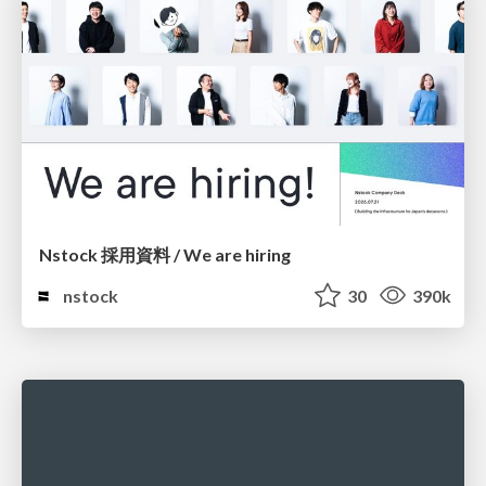
Nstock 採用資料 / We are hiring
nstock
30
390k