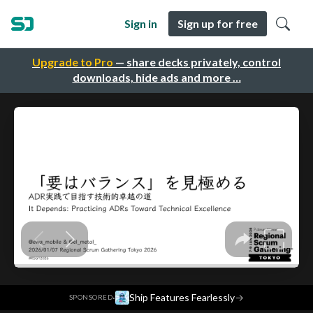
Sign in
Sign up for free
Upgrade to Pro
— share decks privately, control
downloads, hide ads and more …
·
Ship Features Fearlessly
→
SPONSORED