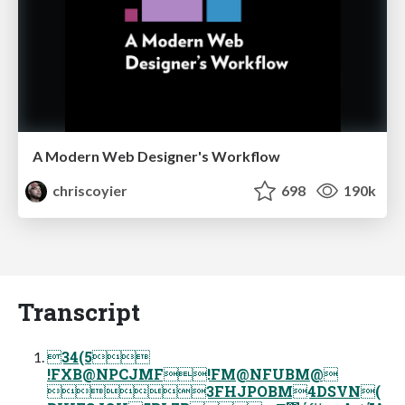
A Modern Web Designer's Workflow
chriscoyier
698
190k
Transcript
34(5
!FXB@NPCJMF!FM@NFUBM@
3FHJPOBM4DSVN(