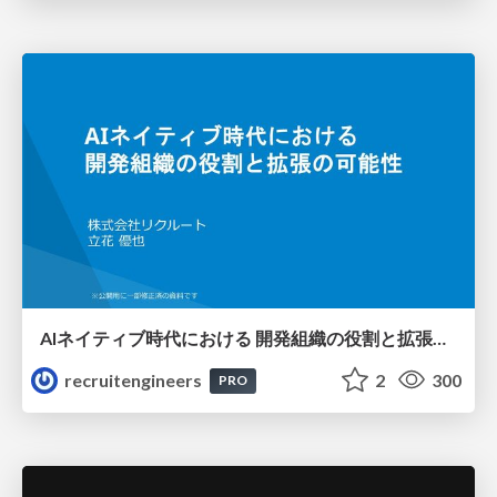
AIネイティブ時代における 開発組織の役割と拡張の可能性
recruitengineers
2
300
PRO