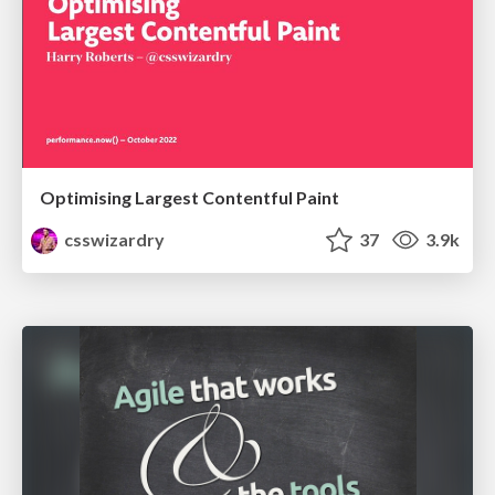
Optimising Largest Contentful Paint
csswizardry
37
3.9k