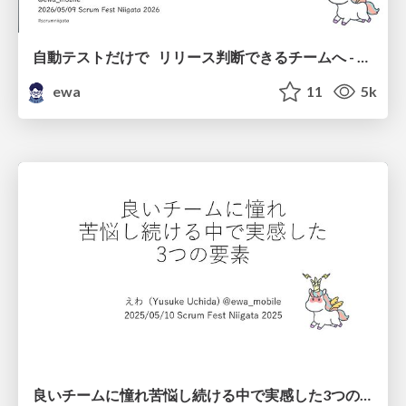
自動テストだけで リリース判断できるチームへ - 鍵はテストの量ではなくリリース判断基準の再設計にあった / Redesigning Release Criteria for Lightweight Releases
ewa
11
5k
良いチームに憧れ苦悩し続ける中で実感した3つの要素 / Three things to be a good team