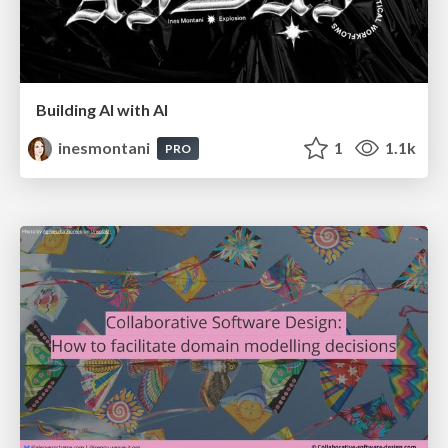
Building AI with AI
inesmontani
1
1.1k
PRO