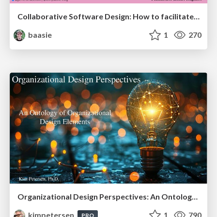
Collaborative Software Design: How to facilitate domain modelling decisions
baasie
1
270
Organizational Design Perspectives: An Ontology of Organizational Design Elements
kimpetersen
1
790
PRO