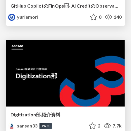
GitHub CopilotのFinOps - AI CreditのObservabilityと価値を生むためのエージェント設計
yuriemori
0
140
Digitization部 紹介資料
sansan33
2
7.7k
PRO