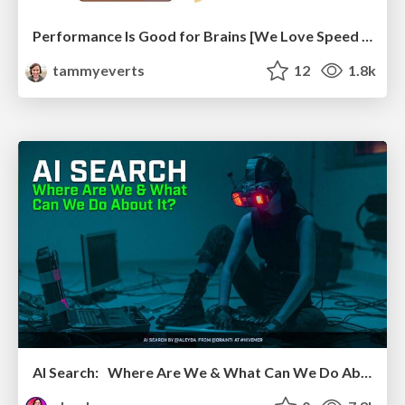
Performance Is Good for Brains [We Love Speed 2024]
tammyeverts
12
1.8k
AI Search: Where Are We & What Can We Do About It?