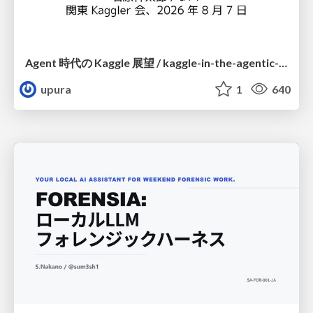
Agent 時代の Kaggle 展望 / kaggle-in-the-agentic-era
upura
1
640