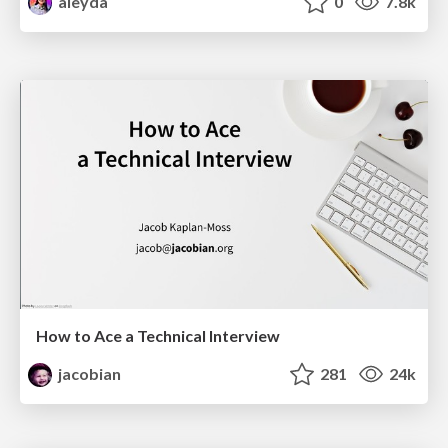
aleyda
0
7.8k
How to Ace a Technical Interview
jacobian
281
24k