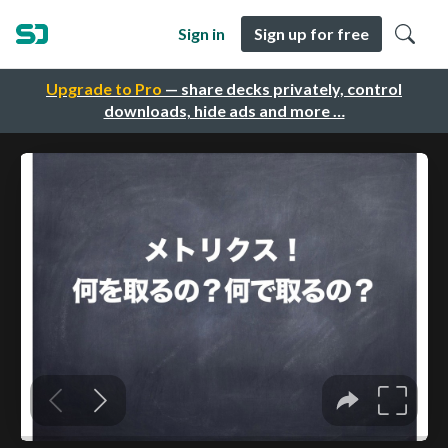
Sign in
Sign up for free
Upgrade to Pro
— share decks privately, control
downloads, hide ads and more …