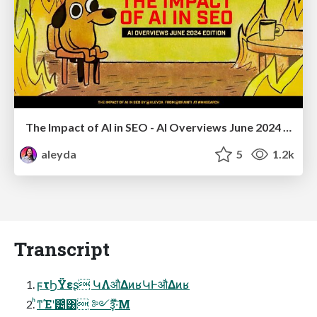
The Impact of AI in SEO - AI Overviews June 2024 Edition
aleyda
5
1.2k
Transcript
ϝτϦΫεʂ ԿΛऔΔͷʁԿͰऔΔͷʁ
ͪͳΈʹ౴͑͸ ༻ҙͯ͠·ͤΜ