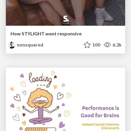
How STYLIGHT went responsive
nonsquared
100
6.2k