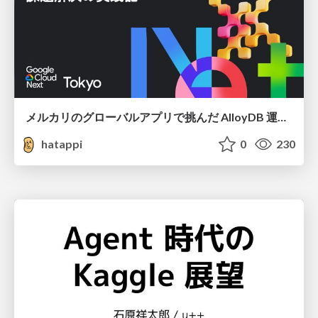
メルカリのグローバルアプリで挑んだ AlloyDB 運用と課題解決の実践記
hatappi
0
230