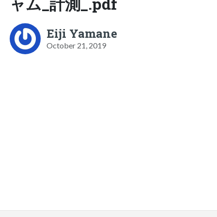
ャム_計測_.pdf
Eiji Yamane
October 21, 2019