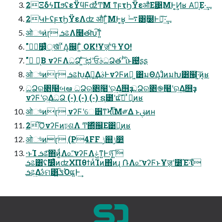
2ΞδϟΠϧʢεΫϥϜʣͬͯͲΜ ͳϝτϦΫεऔΕ͹͍͍ΜͰ͔͢Ͷʁ Α͘ฉ͔Ε·͢…
2ԿͰʢϝτϦΫεΛʣ औΓ͍ͨΜͰ͔͢ʁ ࠷ۙ͸࣭໰Ͱฦ͠·͢…
ओுͦͷ̍ɽ ܭଌΛ໨తԽ͠ͳ͍
"ࣗ෼্͕ͨͪख͘ݴͬ ͯΔ͔஌Γ͍ͨ OK!Ұॹʹߟ͑YO!
" ֎͔Β νʔϜΛධՁ ͍ͨ͠ ಛʹਓࣄධՁతʹ ͪΐͬͱ଴ͯʂʂ
ओுͦͷɽ ܭଌԽ͢Δܾఆ͢ΔࣄͰνʔϜͷಈ͖ ͸มΘΔ͕ɺͦͷมԽ͸๬·͍͠ͷ͔ʁ
ධՁର৅߲໨બఆ ධՁର৅߲໨ʹର͢Δ஫ҙ ධՁର৅֎߲໨ʹର͢Δ஫ҙ
νʔϜʹର͢ΔධՁ (-) (-) (-) ຊ౰ʹແࢹ͠ ͯྑ͍ͷʁ
ओுͦͷɽ νʔϜʹେ੾ͳϞϊͬͯͨ͘͞Μ༗Δ ͱࢥ͏ͷʜ
2͡Ό͊νʔϜͷঢ়ଶΛ Ͳ͏΍ͬͯ஌Ε͹ྑ͍ͷʁ
ओுͦͷɽ (P4FF ݱ஍ݱ෺
·ͱΊ ܭଌͨ͠΋ͷ͚ͩΛ௨ͯ͠νʔϜΛݟͳ͍Ͱཉ ͍͠
ܭଌ͸ʢࣗ෼ͨͪͷʣΧΠθϯͷͨΊͷ΋ͷɻ ݁ՌΛ௨ͯ͡νʔϜͱҰॹʹ೰Έ·͠ΐ͏
ܭଌ͢Δࣄࣗମ͸ݏ͍͡Όແ͍Ͱ͢