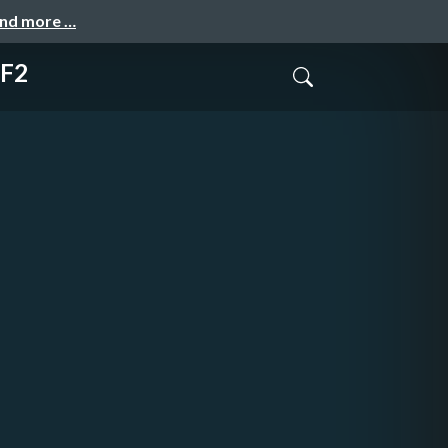
and more …
ZF2