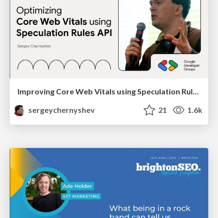
Improving Core Web Vitals using Speculation Rules API
sergeychernyshev
21
1.6k