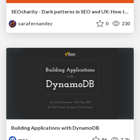
SEOcharity - Dark patterns in SEO and UX: How to avoid them and build a more ethical web
sarafernandez
0
230
Building Applications with DynamoDB
mza
96
7.2k