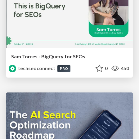
Sam Torres - BigQuery for SEOs
techseoconnect
0
450
PRO