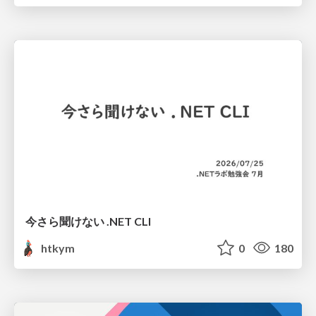
今さら聞けない .NET CLI
htkym
0
180