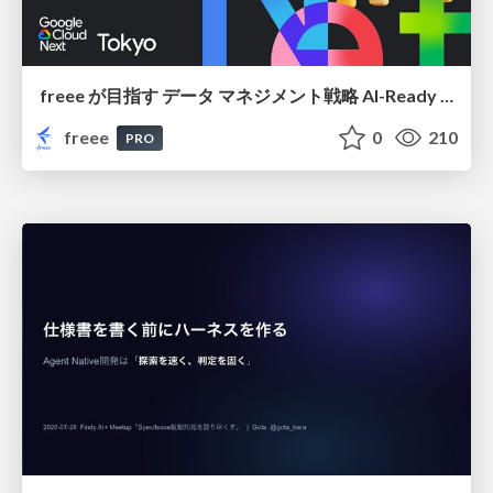
freee が目指す データ マネジメント戦略 AI-Ready 時代を支える 攻めのガバナンスとは
freee
0
210
PRO