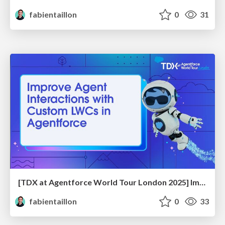
fabientaillon
0
31
[TDX at Agentforce World Tour London 2025] Improve Agent Interactions with Custom LWCs in Agentforce
fabientaillon
0
33