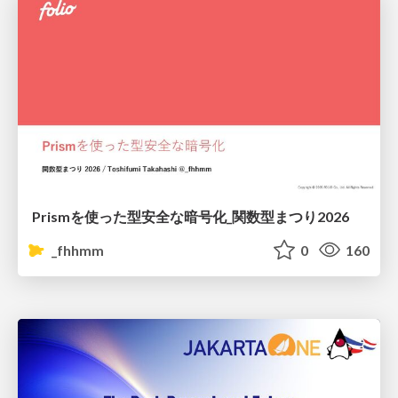
Prismを使った型安全な暗号化_関数型まつり2026
_fhhmm
0
160