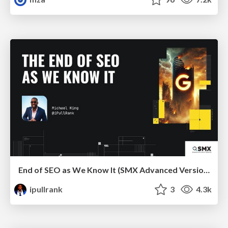
End of SEO as We Know It (SMX Advanced Version)
ipullrank
3
4.3k