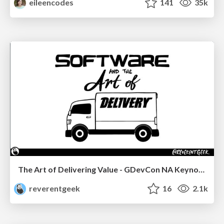
eileencodes
141
35k
The Art of Delivering Value - GDevCon NA Keynote
reverentgeek
16
2.1k