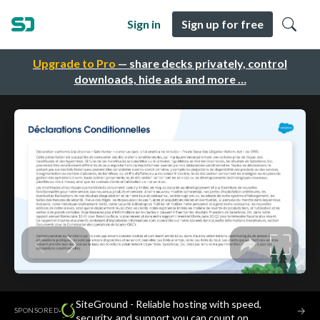
Sign in
Sign up for free
Upgrade to Pro
— share decks privately, control
downloads, hide ads and more …
SiteGround - Reliable hosting with speed,
·
→
SPONSORED
security, and support you can count on.