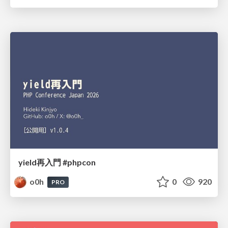
yield再入門 #phpcon
o0h
0
920
PRO