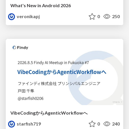
What's New in Android 2026
veronikapj
0
250
VibeCodingからAgenticWorkflowへ
starfish719
0
240