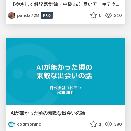
【やさしく解説 設計編・中級 #6】良いアーキテクチャとは ～ 一本の登り道の、行き先 ～
panda728
0
210
PRO
AIが無かった頃の素敵な出会いの話
codmoninc
1
380