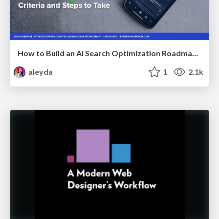
How to Build an AI Search Optimization Roadmap - Criteria and Steps to Take #SEOIRL
aleyda
1
2.1k