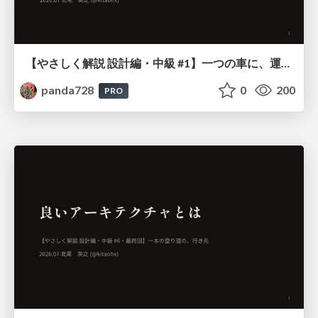
【やさしく解説 設計編・中級 #1】一つの車に、運転手は一人 ～ある倉庫システムの事例から～
panda728
0
200
PRO