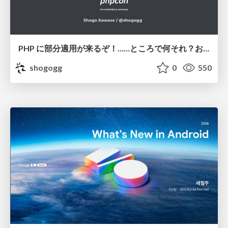
PHP に部分適用が来るぞ！……ところで何それ？おいしいの？ #phpcon / phpcon-2026
shogogg
0
550