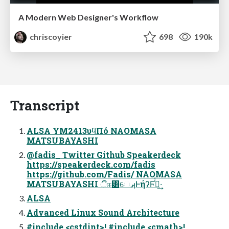
A Modern Web Designer's Workflow
chriscoyier
698
190k
Transcript
ALSA YM2413υϥΠό NAOMASA
MATSUBAYASHI
@fadis_ Twitter Github Speakerdeck
https://speakerdeck.com/fadis
https://github.com/Fadis/ NAOMASA
MATSUBAYASHI ීஈ͸େࡕͰήʔϜ࡞ͬͯ·͢
ALSA
Advanced Linux Sound Architecture
#include <cstdint>! #include <cmath>!