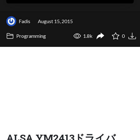
Fadis
August 15, 2015
Programming
1.8k
0
ALSA YM2413ドライバ