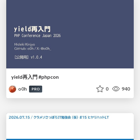
yield再入門 #phpcon
o0h
0
940
PRO