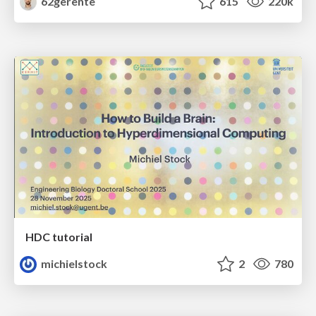
62gerente
615
220k
HDC tutorial
michielstock
2
780