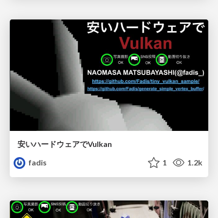
安いハードウェアでVulkan
fadis
1
1.2k