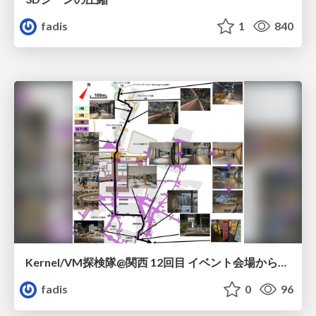
fadis
1
840
Kernel/VM探検隊@関西 12回目 イベント会場から懇親会会場までの道のりマップ
fadis
0
96