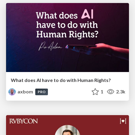
What does AI have to do with Human Rights?
axbom
1
2.3k
PRO