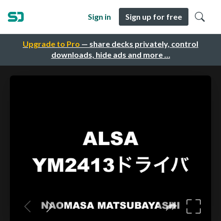
Sign in
Sign up for free
Upgrade to Pro
— share decks privately, control
downloads, hide ads and more …