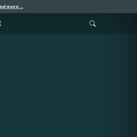
and more …
法