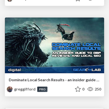
Dominate Local Search Results - an insider guide to GBP, reviews, and Local SEO
greggifford
0
250
PRO