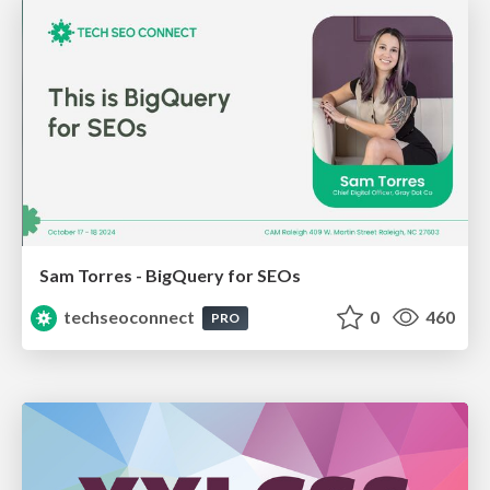
Sam Torres - BigQuery for SEOs
techseoconnect
0
460
PRO