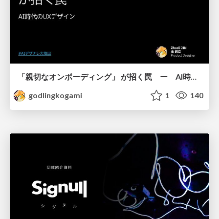
「親切なオンボーディング」 が招く罠 ー AI時代のUXデザイン
godlingkogami
1
140