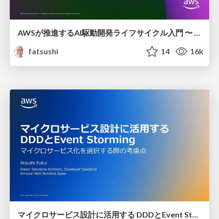
AWSが推進する AI駆動開発ライフサイクル入門 〜 AI駆動開発時代に必要な人材とは 〜 / introduction_to_aidlc_and_skills
fatsushi
14
16k
マイクロサービス設計に活⽤する DDDとEvent Storming / designing_microservices_with_DDD_and_EventStorming