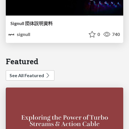
Signull 団体説明資料
signull
0
740
Featured
See All Featured