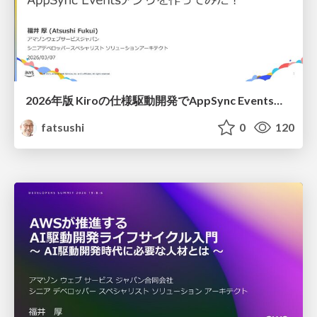
2026年版 Kiroの仕様駆動開発で AppSync Eventsアプリを作ってみた！ / 2026-JAWS-DAYS_SA-LT-AppSync-with-kiro-sdd
fatsushi
0
120