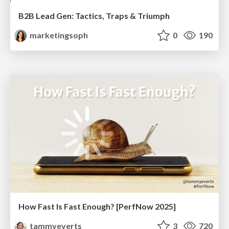
B2B Lead Gen: Tactics, Traps & Triumph
marketingsoph
0
190
How Fast Is Fast Enough? [PerfNow 2025]
tammyeverts
3
720