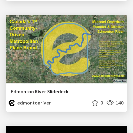
Edmonton River Slidedeck
edmontonriver
0
140