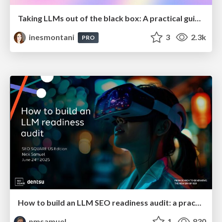
Taking LLMs out of the black box: A practical guide to human-in-the-loop distillation
inesmontani
3
2.3k
PRO
How to build an LLM SEO readiness audit: a practical framework
nmsamuel
1
830