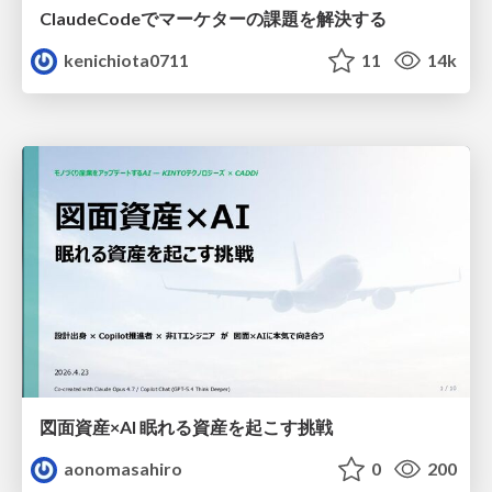
ClaudeCodeでマーケターの課題を解決する
kenichiota0711
11
14k
図面資産×AI 眠れる資産を起こす挑戦
aonomasahiro
0
200