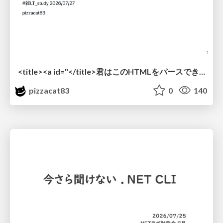
<title><a id="</title>君はこのHTMLをパースできるか"></a></title> #雑LT_study
pizzacat83
0
140