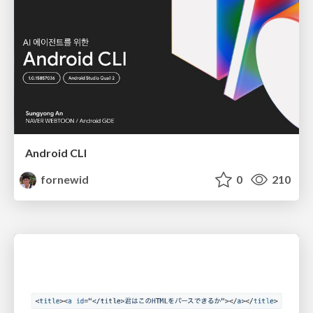
Android CLI
fornewid
0
210