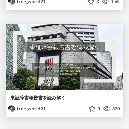
free_world21
3
1.6k
東証障害報告書を読み解く
free_world21
0
330