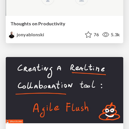
Thoughts on Productivity
jonyablonski
76
5.3k