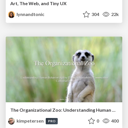
Art, The Web, and Tiny UX
lynnandtonic
304
22k
The Organizational Zoo: Understanding Human Behavior Agility Through Metaphoric Constructive Conversations (based on the works of Arthur Shelley, Ph.D)
kimpetersen
0
400
PRO