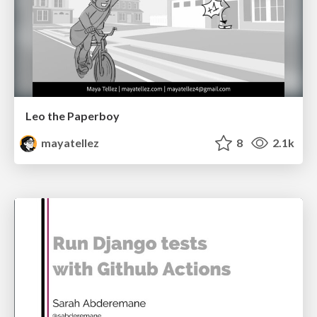
Leo the Paperboy
mayatellez
8
2.1k