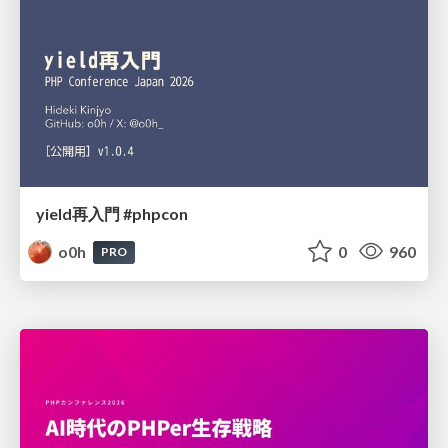
yield再入門 #phpcon
o0h
0
960
PRO