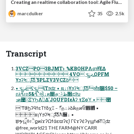
Creating an realtime collaboration tool: Agile Flush - .NET Oxford
marcduiker
35
2.5k
Transcript
3VCZPO3BJMTͱ %KBOHPΛൺֱͯ͠ΈΔ
 4VO খྛޛ࢙ OPFM
ϒϧʔϞূ݊גࣜձࣾ 5PLZV3VCZձٞ
▪ খྛޛ࢙ʢখྛϊΤϧʣ ▪ ຊۀɿϒϧʔϞূ݊גࣜձࣾऔక໾$50 –
ถࠃגɾถࠃ&5'ઐۀͷ௕ظࢿ࢈ܗ੒ಛԽ
ܕͷ౤ࢿΞϓϦΛ࡞ͬͯΔ'JOUFDIελʔ τΞοϓ ▪ ೥
΄ͲϑϦʔϥϯεΤϯδχΞ – ్தࣄۀձࣾͷதͷਓ΋΍ͬͨ ▪
ʙɿϒϧʔϞূ݊גࣜձࣾΛ૑ۀ ▪
झຯɿཱྀߦɾੈքͷίϫʔΩϯάεϖʔεΊ͙ ΓʢϫʔέʔγϣϯతͳԿ͔ʣ
@free_world21 THE FARM@NY CARR