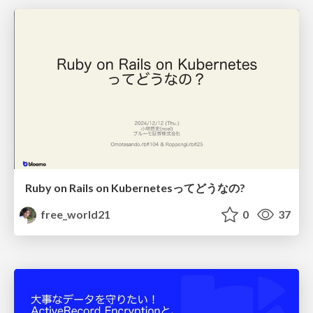
Ruby on Rails on Kubernetesってどうなの?
free_world21
0
37