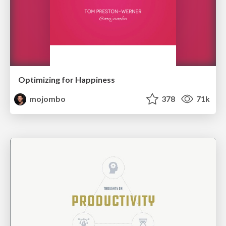
Optimizing for Happiness
mojombo
378
71k