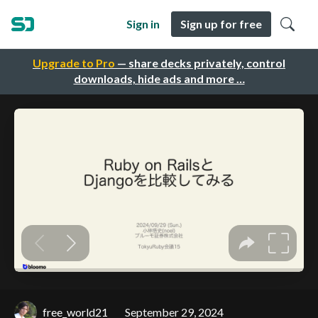
Sign in
Sign up for free
Upgrade to Pro
— share decks privately, control
downloads, hide ads and more …
free_world21
September 29, 2024