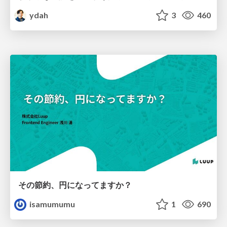
ydah
3
460
その節約、円になってますか？
isamumumu
1
690