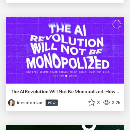
The AI Revolution Will Not Be Monopolized: How open-source beats economies of scale, even for LLMs
inesmontani
3
3.7k
PRO