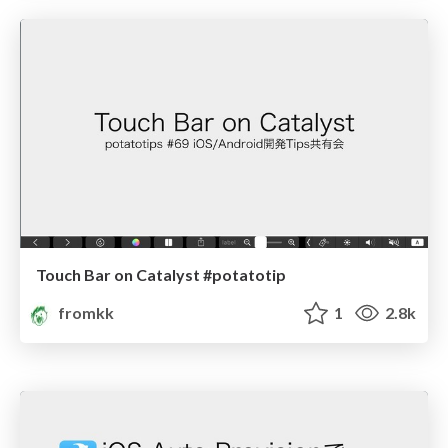
Touch Bar on Catalyst #potatotip
fromkk
1
2.8k