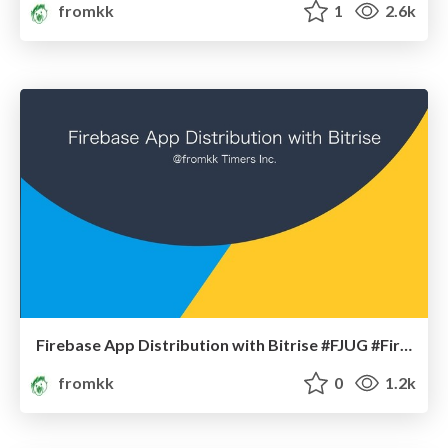
fromkk
1
2.6k
Firebase App Distribution with Bitrise #FJUG #FirebaseSummit #BetterTogether/Firebase App Distribution with Bitrise
fromkk
0
1.2k