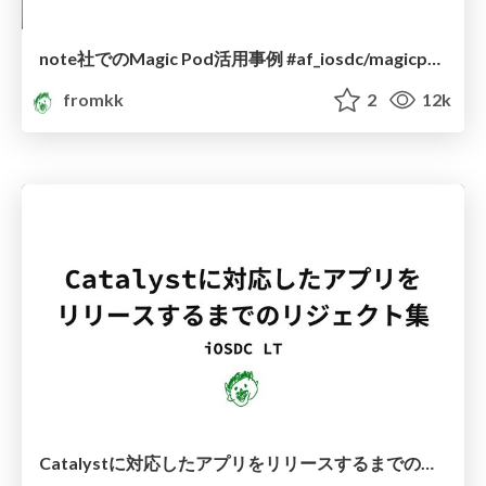
note社でのMagic Pod活用事例 #af_iosdc/magicpod_with_note
fromkk
2
12k
Catalystに対応したアプリをリリースするまでのリジェクト集 #iosdc #a #lt/iosdc_2020_lt