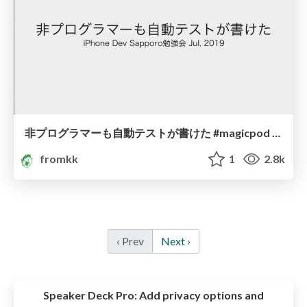
非プログラマーも自動テストが書けた #magicpod #devsap /non_programmer_could_write_ui_test
fromkk
1
2.8k
‹ Prev
Next ›
Speaker Deck Pro:
Add privacy options and