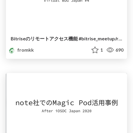
Bitriseのリモートアクセス機能 #bitrise_meetup/remote_access_of_bitrise
fromkk
1
690