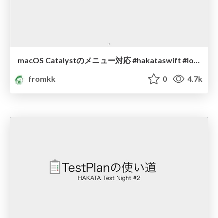
macOS Catalystのメニュー対応 #hakataswift #love_swift/menu_for_macos_catalyst
fromkk
0
4.7k