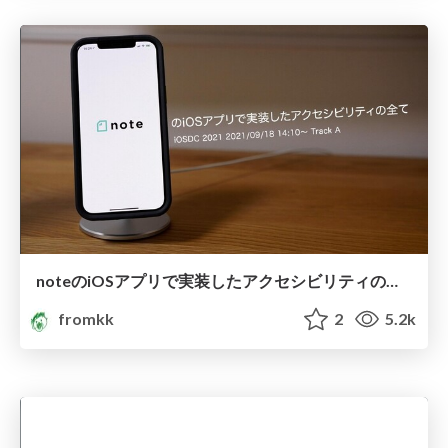
noteのiOSアプリで実装したアクセシビリティの全て #iosdc #a /a11y_with_iOS_App_on_note
fromkk
2
5.2k