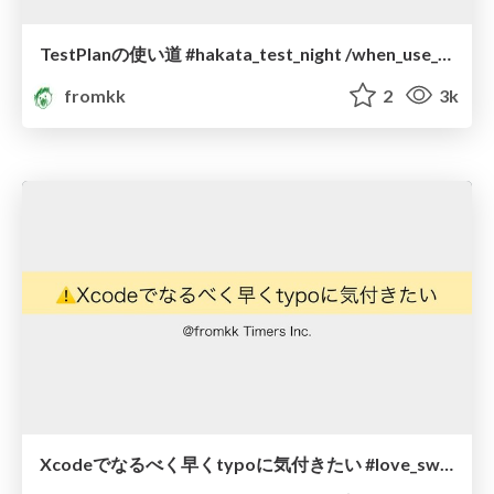
TestPlanの使い道 #hakata_test_night /when_use_test_plan
fromkk
2
3k
Xcodeでなるべく早くtypoに気付きたい #love_swift/notice typo asap earlier on xcode