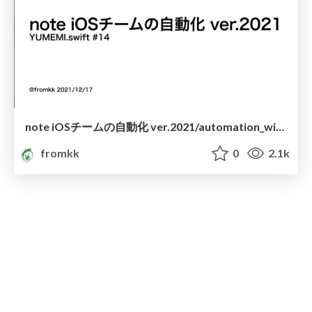
note iOSチームの自動化 ver.2021/automation_with_iOS_team_on_note_ver2021
fromkk
0
2.1k