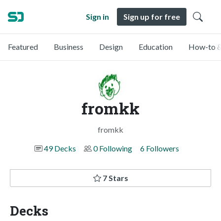
Sign in
Sign up for free
Featured
Business
Design
Education
How-to &
fromkk
fromkk
49 Decks
0 Following
6 Followers
7 Stars
Decks