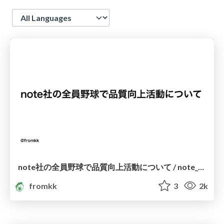
Language
note社の全員野球で品質向上活動について / note_qa_challenge #iOS_test_teatime
fromkk
3
2k