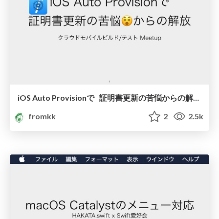
iOS Auto Provisionで 証明書更新の苦悩からの解放 #cloudmobiletest/ios_auto_provision_bitrise
fromkk
2
2.5k