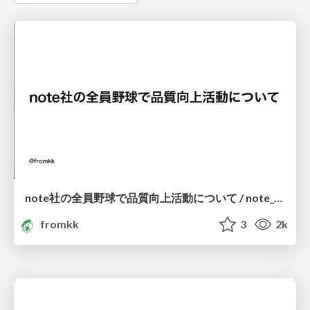
note社の全員野球で品質向上活動について / note_qa_challenge #iOS_test_teatime
fromkk
3
2k