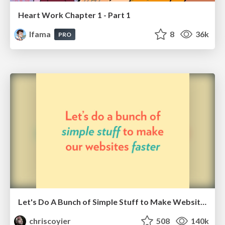
Heart Work Chapter 1 - Part 1
lfama
8
36k
PRO
Let's Do A Bunch of Simple Stuff to Make Websites Faster
chriscoyier
508
140k