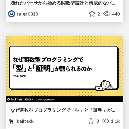
壊れたパーサから始める関数型設計と構成的なパーサ #fp_matsuri
raiga0310
2
440
なぜ関数型プログラミングで「型」と「証明」が語られるのか #fp_matsuri
kajitack
3
1.1k