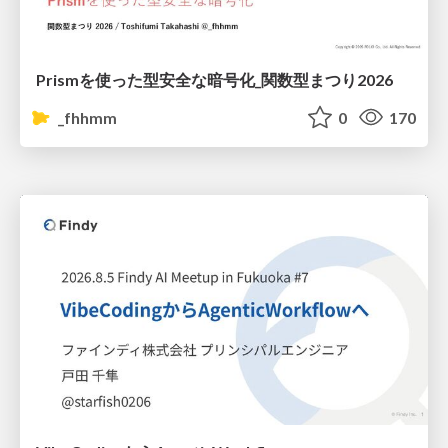
Prismを使った型安全な暗号化_関数型まつり2026
_fhhmm
0
170