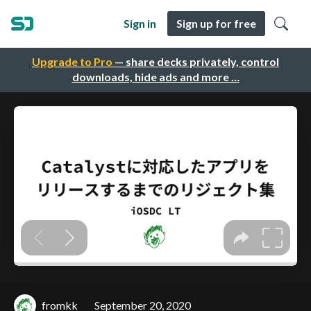
Sign in
Sign up for free
Upgrade to Pro
— share decks privately, control
downloads, hide ads and more …
fromkk
September 20, 2020