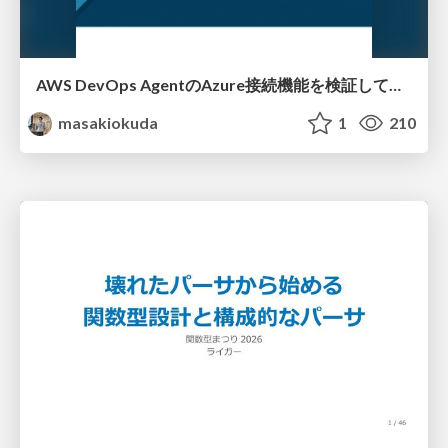
AWS DevOps AgentのAzure接続機能を検証して見えた活用法／Use Cases Verified for the AWS DevOps Agent's Azure Connectivity Feature
masakiokuda
1
210