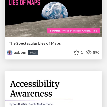
The Spectacular Lies of Maps
axbom
1
890
PRO