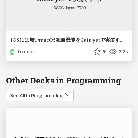
iOSには無いmacOS独自機能をCatalystで実装する #iosdc #d/make_macos_apps_with_catalyst
fromkk
9
2.3k
Other Decks in Programming
See All in Programming