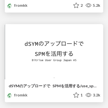
fromkk
2
5.2k
dSYMのアップロードで SPMを活用する/use_spm_with_upload_dsyms
fromkk
1
3.2k