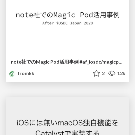
note社でのMagic Pod活用事例 #af_iosdc/magicpod_with_note
fromkk
2
12k