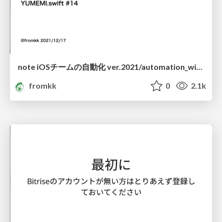
note iOSチームの自動化 ver.2021/automation_with_iOS_team_on_note_ver2021
fromkk
0
2.1k