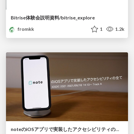
Bitrise体験会説明資料/bitrise_explore
fromkk
1
1.2k
noteのiOSアプリで実装したアクセシビリティの全て #iosdc #a /a11y_with_iOS_App_on_note