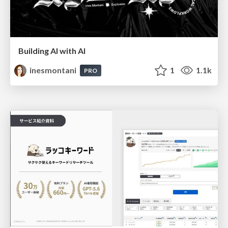
Building AI with AI
inesmontani
1
1.1k
PRO