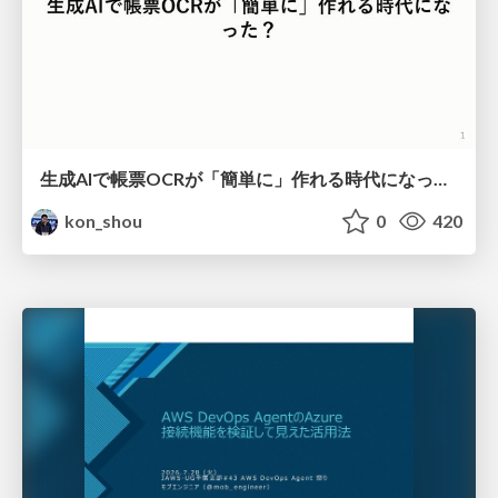
生成AIで帳票OCRが「簡単に」作れる時代になった？
kon_shou
0
420