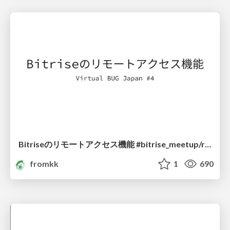
Bitriseのリモートアクセス機能 #bitrise_meetup/remote_access_of_bitrise
fromkk
1
690