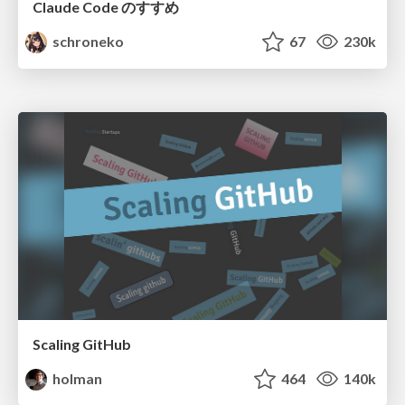
Claude Code のすすめ
schroneko
67
230k
Scaling GitHub
holman
464
140k