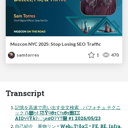
Mozcon NYC 2025: Stop Losing SEO Traffic
samtorres
1
470
Transcript
記憶を高速で思い出す全文検索 パフォチュ テクニ
ック Ռ෺Ϧϯ גࣜձࣾΫϥϑτϚϯιϑτ΢ΣΞ
AIΩϟϥΫλʔ։ൃͷσΟʔϓͳ࿩ #1 2026/05/23
自己紹介 果物リン • WebܥΤϯδχΞ • FE, BE, Infra,