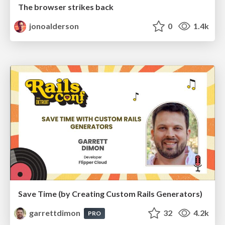
The browser strikes back
jonoalderson
0
1.4k
Save Time (by Creating Custom Rails Generators)
garrettdimon
32
4.2k
PRO