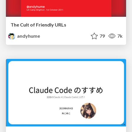
The Cult of Friendly URLs
andyhume
79
7k