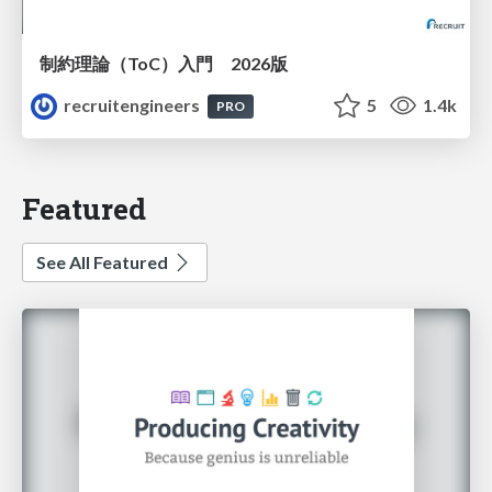
制約理論（ToC）入門 2026版
recruitengineers
5
1.4k
PRO
Featured
See All Featured