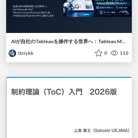
AIが自社のTableauを操作する世界へ：Tableau MCP超入門
tbtykk
0
110