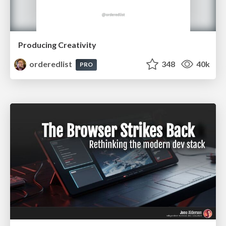
Producing Creativity
orderedlist
348
40k
PRO