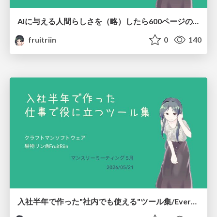
AIに与える人間らしさを（略）したら600ページの同人誌になった/I kept thinking about making AI more human, more, more, more... wait, when did this become a 600-page doujinshi?
fruitriin
0
140
入社半年で作った"社内でも使える"ツール集/Everything I Built on the Side in Half a Year