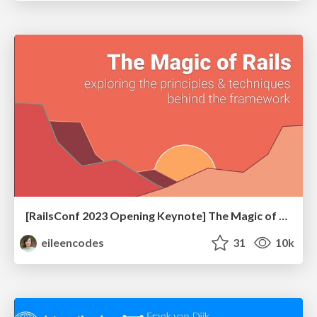
[RailsConf 2023 Opening Keynote] The Magic of Rails
eileencodes
31
10k