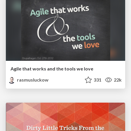
Agile that works and the tools we love
rasmusluckow
331
22k