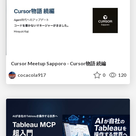
Cursor Meetup Sapporo - Cursor物語 続編
cocacola917
0
120