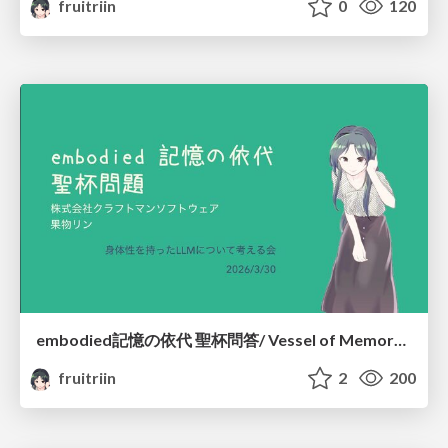
fruitriin
0
120
embodied記憶の依代 聖杯問答/ Vessel of Memory: The Grail Dialogue #embodied_llm
fruitriin
2
200