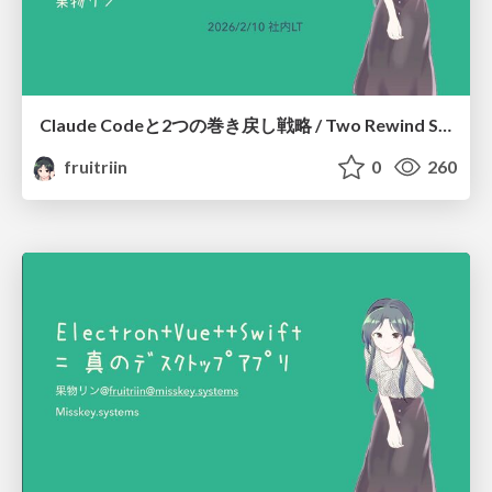
Claude Codeと2つの巻き戻し戦略 / Two Rewind Strategies with Claude Code
fruitriin
0
260