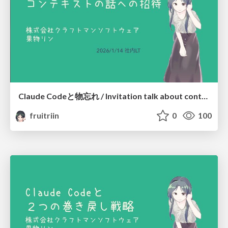
Claude Codeと物忘れ / Invitation talk about context - Why Claude Code forget?
fruitriin
0
100