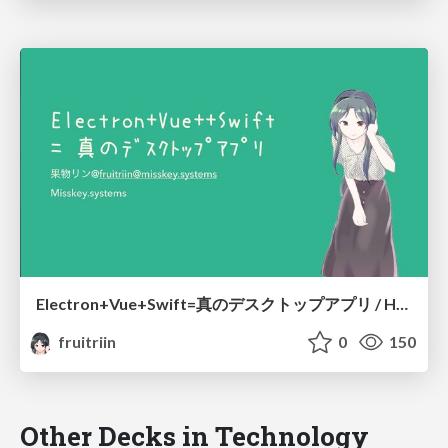
Electron+Vue+Swift=真のデスクトップアプリ / How to create "Really" desktop app using Electron
fruitriin
0
150
Other Decks in Technology