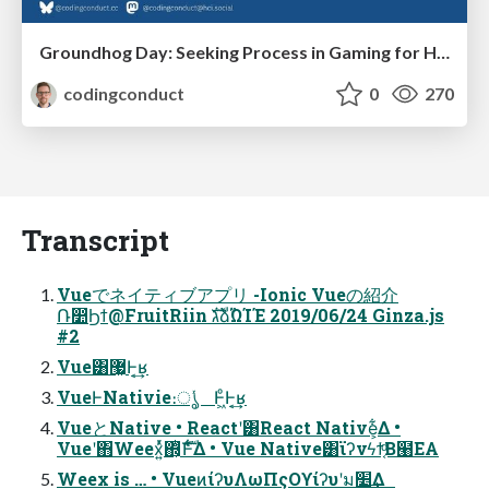
Groundhog Day: Seeking Process in Gaming for Health
codingconduct
0
270
Transcript
Vueでネイティブアプリ -Ionic Vueの紹介
Ռ෺Ϧϯ@FruitRiin גࣜձࣾΏΊΈ 2019/06/24 Ginza.js
#2
Vue͸޷͖Ͱ͔͢ʁ
VueͰNativie։ൃͬͯ Ͱ͖ͦ͏Ͱ͔͢ʁ
VueとNative • Reactʹ͸React Native͕͋Δ •
Vueʹ΋Weex͍ͬͯ͏΍͕ͭެࣜͰ͋Δ • Vue Native͸ϊʔνϟϯ͔ͩΒ๨ΕΑ͏
Weex is … • VueͷίʔυΛωΠςΟϒίʔυʹม׵͢Δ