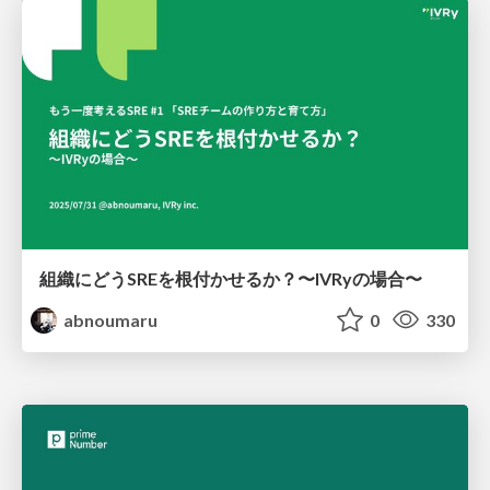
組織にどうSREを根付かせるか？〜IVRyの場合〜
abnoumaru
0
330