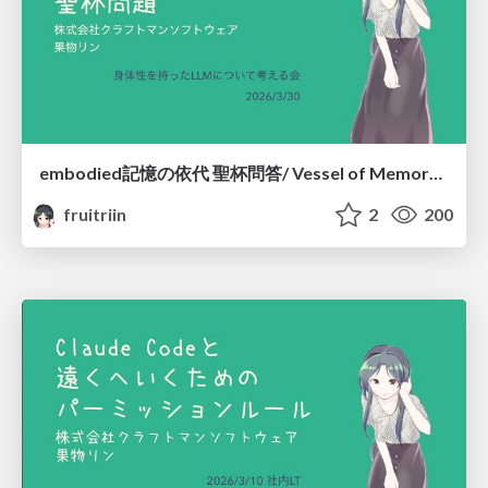
embodied記憶の依代 聖杯問答/ Vessel of Memory: The Grail Dialogue #embodied_llm
fruitriin
2
200