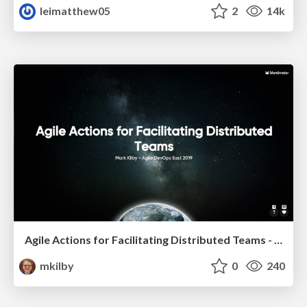
leimatthew05
2
14k
Agile Actions for Facilitating Distributed Teams - ADO2019
mkilby
0
240