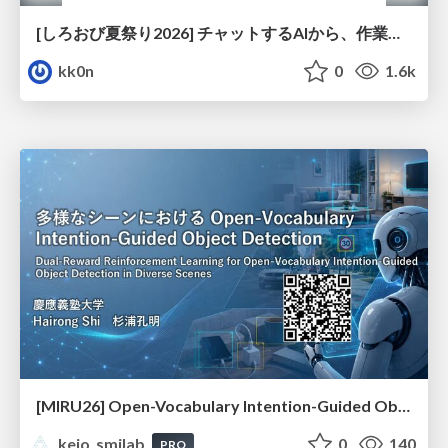
[しろおび夏祭り2026] チャットするAIから、作業するAIへ - 使われ方の変化と、その裏側で起きていること
kk0n
0
1.6k
[MIRU26] Open-Vocabulary Intention-Guided Object Detection in Diverse Scenes
keio_smilab
0
140
PRO