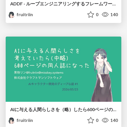
ADDF - ループエンジニアリングするフレームワークを作ったら/I Didn't Set Out to Build Loop Engineering, But ADDF Did
fruitriin
0
140
AIに与える人間らしさを（略）したら600ページの同人誌になった/I kept thinking about making AI more human, more, more, more... wait, when did this become a 600-page doujinshi?
fruitriin
0
140