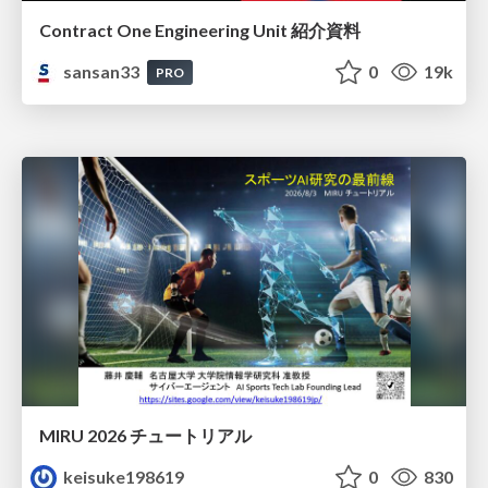
Contract One Engineering Unit 紹介資料
sansan33
0
19k
PRO
MIRU 2026 チュートリアル
keisuke198619
0
830