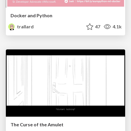
Docker and Python
trallard
47
4.1k
The Curse of the Amulet