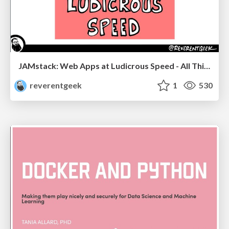
JAMstack: Web Apps at Ludicrous Speed - All Things Open 2022
reverentgeek
1
530