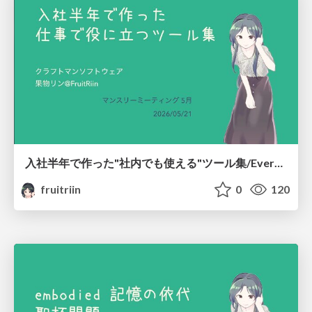
入社半年で作った"社内でも使える"ツール集/Everything I Built on the Side in Half a Year
fruitriin
0
120