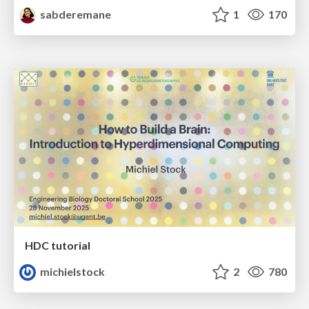
sabderemane
1
170
HDC tutorial
michielstock
2
780