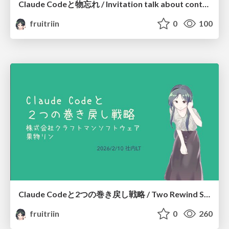
Claude Codeと物忘れ / Invitation talk about context - Why Claude Code forget?
fruitriin
0
100
Claude Codeと2つの巻き戻し戦略 / Two Rewind Strategies with Claude Code
fruitriin
0
260