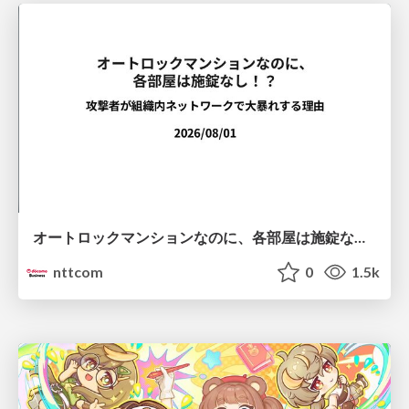
オートロックマンションなのに、各部屋は施錠なし！？ 攻撃者が組織内ネットワークで大暴れする理由 / The Front Door Is Locked, but the Rooms Are Wide Open: Why Attackers Move Freely Inside Enterprise Networks
nttcom
0
1.5k