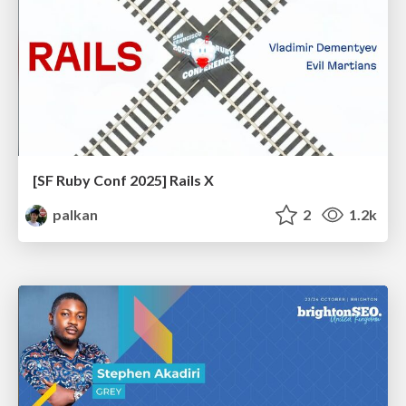
[SF Ruby Conf 2025] Rails X
palkan
2
1.2k