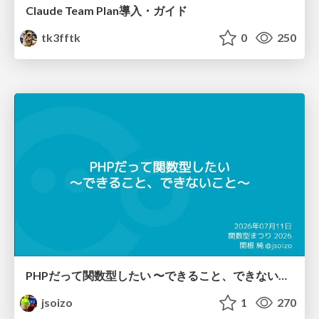
Claude Team Plan導入・ガイド
tk3fftk
0
250
PHPだって関数型したい 〜できること、できないこと〜 / fp-in-php
jsoizo
1
270