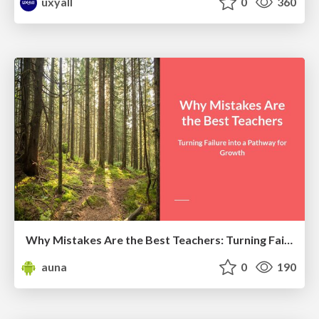
uxyall
0
360
Why Mistakes Are the Best Teachers: Turning Failure into a Pathway for Growth
auna
0
190