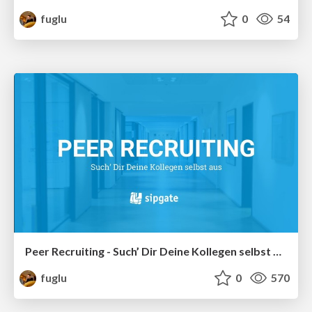
fuglu
0
54
Peer Recruiting - Such’ Dir Deine Kollegen selbst aus
fuglu
0
570