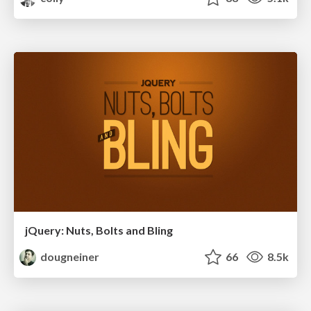
jQuery: Nuts, Bolts and Bling
dougneiner
66
8.5k