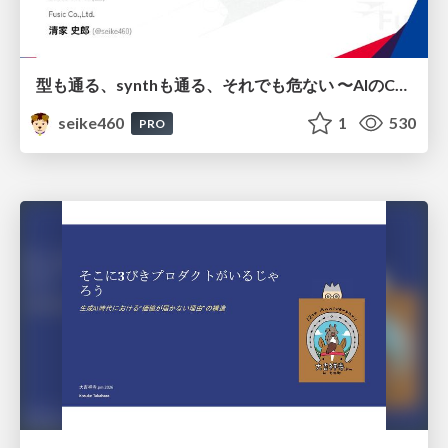
型も通る、synthも通る、それでも危ない 〜AIのCDKの権限とコストを機械で検証する〜 / It Passes Type Checks, It Passes Synth Checks, but It’s Still Risky — Automatically Verifying Permissions and Costs in AI’s CDK —
seike460
1
530
PRO