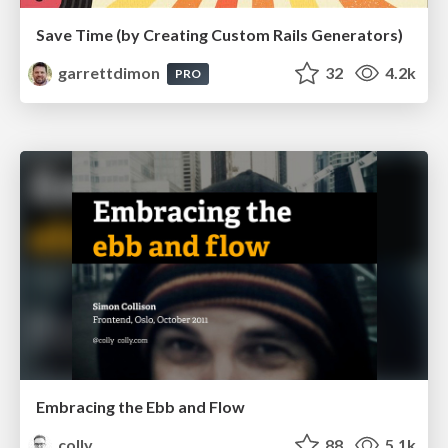
Save Time (by Creating Custom Rails Generators)
garrettdimon
32
4.2k
PRO
Embracing the Ebb and Flow
colly
88
5.1k