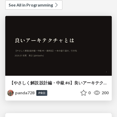
See All in Programming
【やさしく解説 設計編・中級 #6】良いアーキテクチャとは ～ 一本の登り道の、行き先 ～
panda728
0
200
PRO