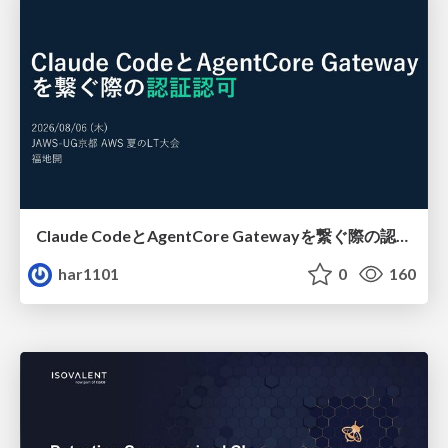
Claude CodeとAgentCore Gatewayを繋ぐ際の認証認可 / Authentication and authorization when connecting Claude Code with AgentCore Gateway
har1101
0
160