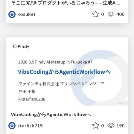
そこに3びきプロダクトがいるじゃろう——生成AI時代における“価値が届かない理由”の構造
kosuket
0
400
VibeCodingからAgenticWorkflowへ
starfish719
0
190