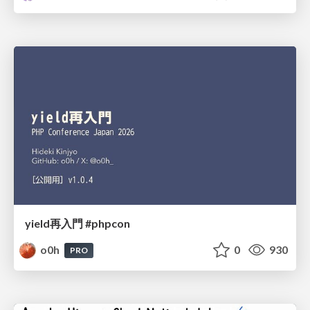
yield再入門 #phpcon
o0h
0
930
PRO