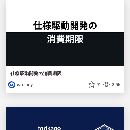
仕様駆動開発の消費期限
watany
7
3.5k