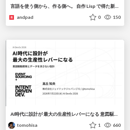
言語を使う側から、作る側へ。 自作 Lisp で得た新たな気づき。
andpad
0
150
AI時代に設計が 最大の生産性レバーになる 意図駆動開発とデータを消さない設計｜Don't Delete Your Data or Your Intent — Design as the Deepest Lever in the AI Era
tomohisa
1
660