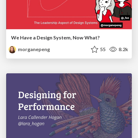
We Have a Design System, Now What?
morganepeng
55
8.2k