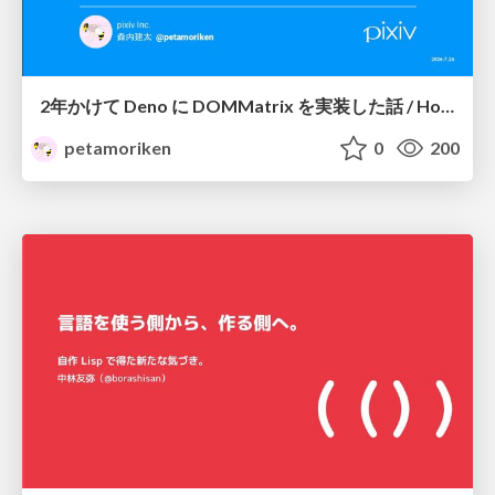
2年かけて Deno に DOMMatrix を実装した話 / How I implemented DOMMatrix in Deno over two years
petamoriken
0
200