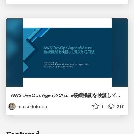
AWS DevOps AgentのAzure接続機能を検証して見えた活用法／Use Cases Verified for the AWS DevOps Agent's Azure Connectivity Feature
masakiokuda
1
210