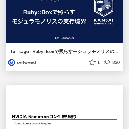
torikago - Ruby::Boxで照らすモジュラモノリスの実行境界
se4weed
1
330