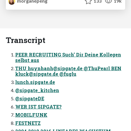
morganepeng
133
19k
Transcript
PEER RECRUITING Such’ Dir Deine Kollegen
selbst aus
THU
huynhanh@sipgate.de
@ThuPearl BEN
kluck@sipgate.de
@fuglu
lunch.sipgate.de
@sipgate_kitchen
@sipgateDE
WER IST SIPGATE?
MOBILFUNK
FESTNETZ