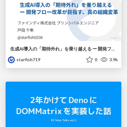
生成AI導入の「期待外れ」を乗り越える ー 開発フロー改革が目指す、真の組織変革
starfish719
0
3.9k