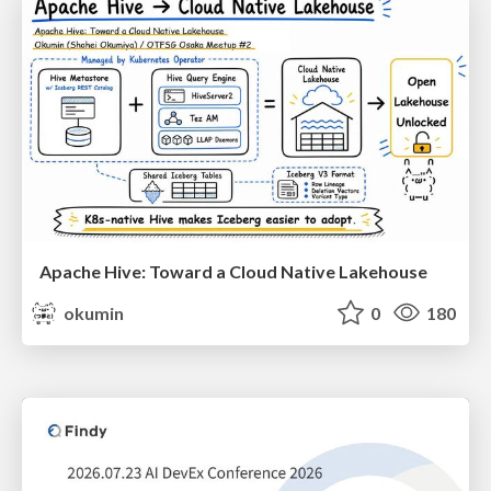
Apache Hive: Toward a Cloud Native Lakehouse
okumin
0
180