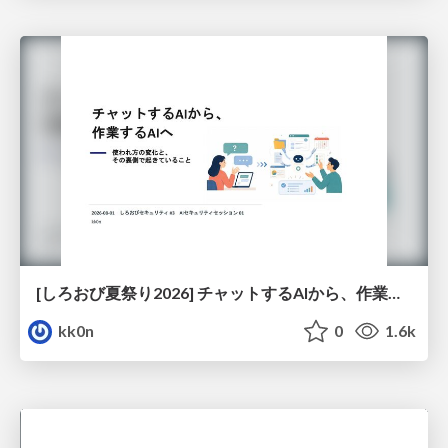
[しろおび夏祭り2026] チャットするAIから、作業するAIへ - 使われ方の変化と、その裏側で起きていること
kk0n
0
1.6k