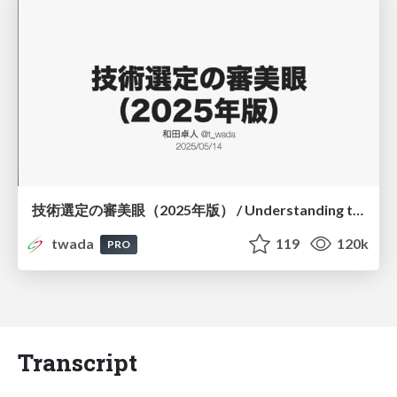
技術選定の審美眼（2025年版） / Understanding the Spiral of Technologies 2025 edition
twada
119
120k
PRO
Transcript