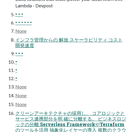
Lambda - Devpost
• • •
• • • • • •
None
インフラ管理からの 解放 スケーラビリティ コスト
開発速度
• • •
•
•
•
None
None
None
クリーンアーキテクチャの採用し、 コアロジックと
サービス連携部分を明 確に分離する。 ビジネスロジ
ックの分離 Serverless FrameworkやTerraform
のツールを活用 抽象化レイヤーの導入 複数のクラウ