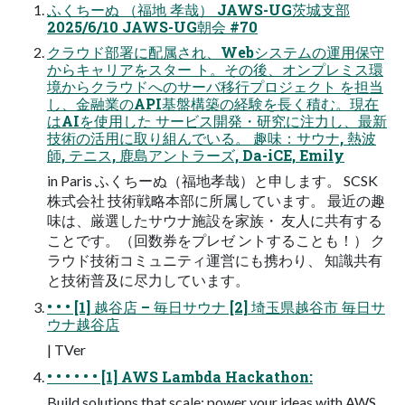
ふくちーぬ （福地 孝哉） JAWS-UG茨城支部
2025/6/10 JAWS-UG朝会 #70
クラウド部署に配属され、Webシステムの運用保守
からキャリアをスター ト。その後、オンプレミス環
境からクラウドへのサーバ移行プロジェクト を担当
し、金融業のAPI基盤構築の経験を長く積む。現在
はAIを使用した サービス開発・研究に注力し、最新
技術の活用に取り組んでいる。 趣味：サウナ, 熱波
師, テニス, 鹿島アントラーズ, Da-iCE, Emily
in Paris ふくちーぬ（福地孝哉）と申します。 SCSK
株式会社 技術戦略本部に所属しています。 最近の趣
味は、厳選したサウナ施設を家族・ 友人に共有する
ことです。（回数券をプレゼ ントすることも！） ク
ラウド技術コミュニティ運営にも携わり、 知識共有
と技術普及に尽力しています。
• • • [1] 越谷店 – 毎日サウナ [2] 埼玉県越谷市 毎日サ
ウナ越谷店
| TVer
• • • • • • [1] AWS Lambda Hackathon:
Build solutions that scale: power your ideas with AWS