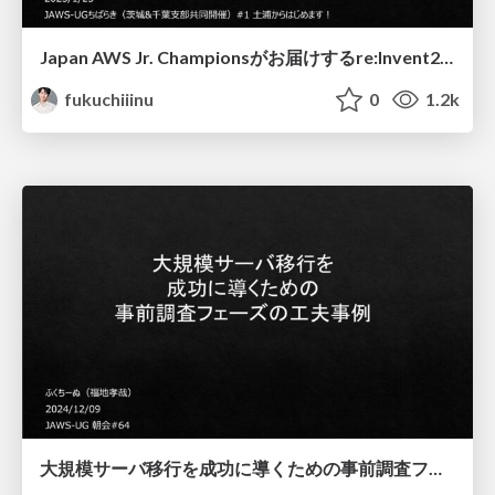
Japan AWS Jr. Championsがお届けするre:Invent2024のハイライト ～ラスベガスで見てきた景色～
fukuchiiinu
0
1.2k
大規模サーバ移行を成功に導くための事前調査フェーズの工夫事例