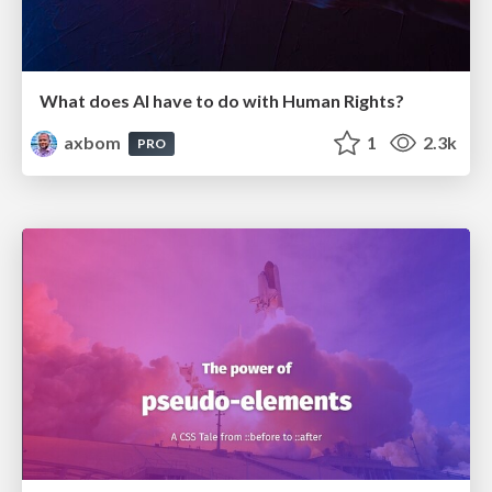
What does AI have to do with Human Rights?
axbom
1
2.3k
PRO