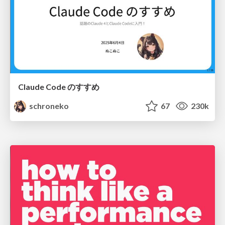
Claude Code のすすめ
schroneko
67
230k