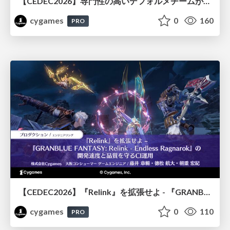
【CEDEC2026】専門性の高いデフォルメチームが挑んだ人材育成戦略 〜Cygames Academiaの企画から実施まで〜
cygames
0
160
PRO
【CEDEC2026】『Relink』を拡張せよ - 『GRANBLUE FANTASY: Relink - Endless Ragnarok』の開発速度と品質を守るCI運用
cygames
0
110
PRO