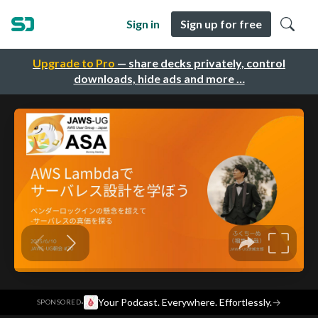
Sign in
Sign up for free
Upgrade to Pro
— share decks privately, control
downloads, hide ads and more …
·
Your Podcast. Everywhere. Effortlessly.
→
SPONSORED