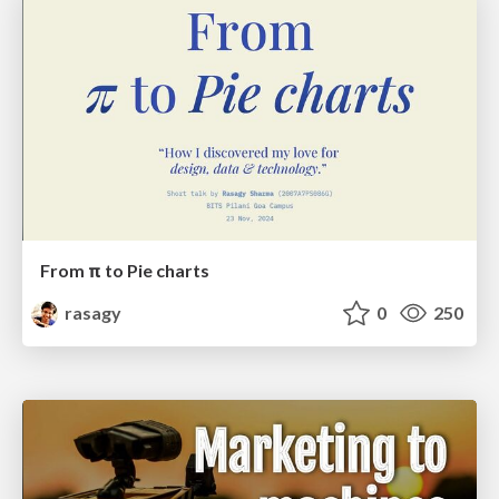
From π to Pie charts
rasagy
0
250