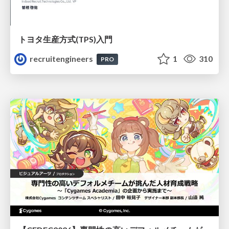
トヨタ⽣産⽅式(TPS)⼊⾨
recruitengineers
1
310
PRO