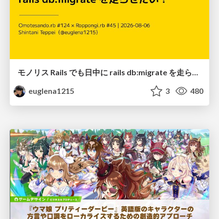
モノリス Rails でも日中に rails db:migrate を走らせたい！ / Daytime rails db:migrate on Monolithic Rails!
euglena1215
3
480