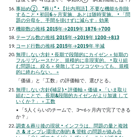
事始め② “葬り” • 【社内用語】不要な機能を削除
すること • 初回6ヶ月実施、あとは随時実施。 • 「問
題の分母を、手間を掛けずに減らす」効果
機能数の推移 2015年→2019年 1876→700
テーブル数の推移 2015年→2019年 1200→813
コード行数の推移 2015年→2019年 半減
無理しない方針 • 長期で段階的にカイゼン ◦ 短期の
フルリプレースだと、規模的に非現実的。 • 取り組
む問題は、絞る ◦ 発散してコツコツやっても、規模
的に終わらない。 ◦
「価値」と「工数」の評価軸で、選びとる。
無理しない方針(補足) • 評価軸 ◦ 価値 ▪ 「いま取り
組むことで、長期&段階的カイゼンがより加速 して
いくか？」 ◦ 工数
▪ 「5人くらいのチームで、3〜6ヶ月内で完了できる
か？」
調査＆葬り後の現状 • インフラは、問題の量と複雑
さ & オンプレ環境の制約 & 管轄 の問題が絡み合