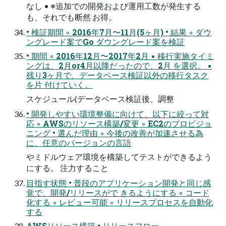
なし • ※追加での開発および運用工数が発生する
も、それでも断然 お得。
• 検証期間 ◦ 2016年7月〜11月(5ヶ月) • 結果 ◦ ダウ
ングレード案でGo ダウングレード案を検証
• 期間 ◦ 2016年12月〜2017年2月 ▪ 移行実施タイミ
ングは、2月or4月以降だったので、2月 を選択。 ▪
残り3ヶ月で、データベース検証以外の移行タスク
を片 付けていく。
スケジュール(データベース検証後、調整
• 開発しやすい環境整備に向けて、以下に絞って対
応 ◦ AWSのリソース構築/変更 ◦ EC2のプロビジョ
ニング • 選んだ理由 ◦ 今後の改善が加速させる為
に、任意のバージョンの言語
やミドルウェア環境を構築してテストができるよう
にする。 注力すること
目指す状態 • 普段のアプリケーション開発と同じ感
覚で、開発/リリースがで きるようにする ◦ コード
化する ◦ レビュー可能 ◦ リリースプロセスを自動化
する
AWSリソース構築 • リリースフロー