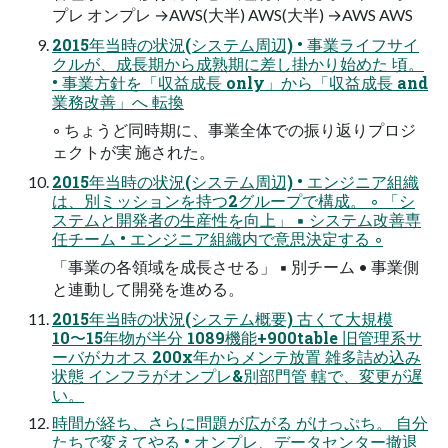
プレ オンプレ →AWS(大半) AWS(大半) →AWS AWS
2015年当時の状況(システム周辺) • 事業ライフサイ
クルが、成長期から成熟期に差し掛かり始めた 頃。
• 事業方針を「収益成長 only」から「収益成長 and
業務改善」へ 転換
◦ ちょうど同時期に、事業全体での振り返りプロジ
ェクトが実 施された。
2015年当時の状況(システム周辺) • エンジニア組織
は、別ミッションを持つ2グループで構成。 ◦ 「シ
ステムと開発者の生産性を向上」 ▪ システム改善専
任チーム • エンジニア組織内で意思決定する ◦
「事業の各領域を成長させる」 ▪ 別チーム • 事業側
と連動して開発を進める。
2015年当時の状況(システム概要) 古くて大規模
10〜15年物が半分 1089機能+900table 旧管理系サ
ーバがカオス 200x年からメンテ放置 雑多詰め込み
状態 インフラがオンプレ&別部門管 轄で、変更が遅
い。
時間が経ち、さらに問題が広がる がけっぷち。 自分
たちで変えてやる • オンプレ、データセンター撤退