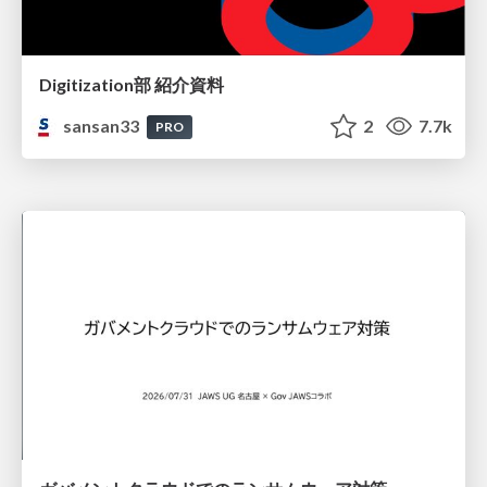
Digitization部 紹介資料
sansan33
2
7.7k
PRO