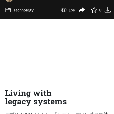
Technology
19k
8
Living with
legacy systems