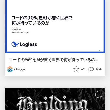
コードの90%をAIが書く世界で何が待っているのか / What awaits us in a world where 90% of the code is written by AI
rkaga
63
45k