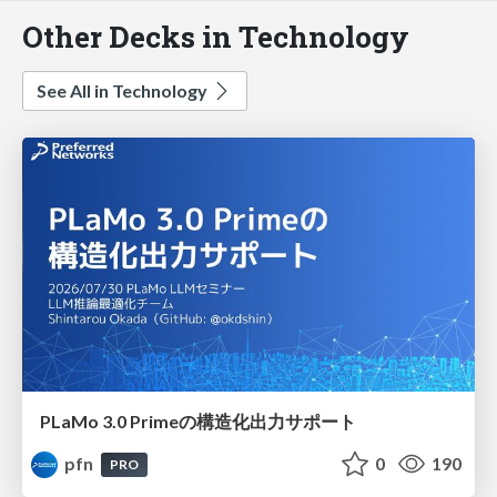
Other Decks in Technology
See All in Technology
PLaMo 3.0 Primeの構造化出力サポート
pfn
0
190
PRO