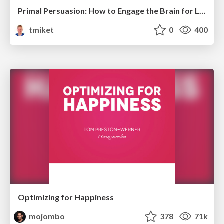
Primal Persuasion: How to Engage the Brain for Learning That Lasts
tmiket
0
400
Optimizing for Happiness
mojombo
378
71k