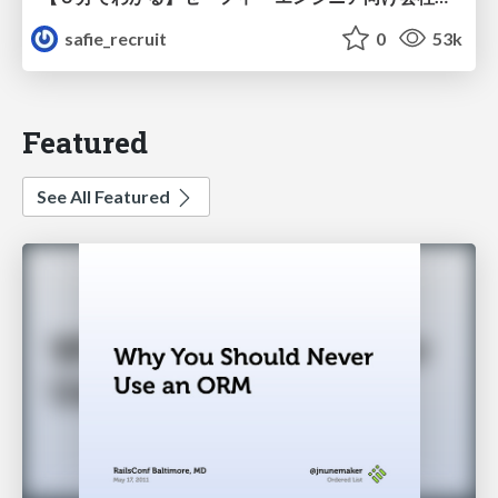
safie_recruit
0
53k
Featured
See All Featured