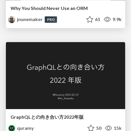
Why You Should Never Use an ORM
jnunemaker
61
9.9k
PRO
GraphQLとの向き合い方2022年版
quramy
50
15k