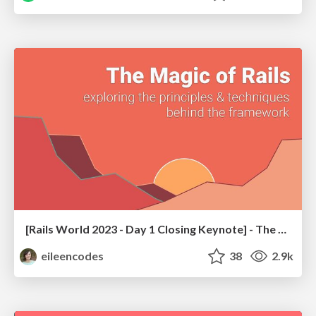
[Rails World 2023 - Day 1 Closing Keynote] - The Magic of Rails
eileencodes
38
2.9k