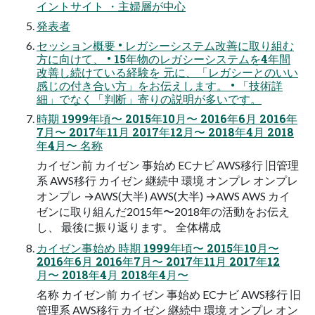
イントサイト ・主婦層が中心
発表者
セッション概要 • レガシーシステム改善に取り組む
方に向けて、 • 15年物のレガシーシステムを4年間
改善し続けている経験を 元に、「レガシーとのいい
感じの付き合い方」をお伝えします。 • 「技術詳
細」でなく「判断」寄りの説明が多いです。
時期 1999年頃〜 2015年10月〜 2016年6月 2016年
7月〜 2017年11月 2017年12月〜 2018年4月 2018
年4月〜 名称
カイゼン前 カイゼン 事始め ECナビ AWS移行 旧管理
系 AWS移行 カイゼン 継続中 環境 オンプレ オンプレ
オンプレ →AWS(大半) AWS(大半) →AWS AWS カイ
ゼンに取り組んだ2015年〜2018年の活動をお伝え
し、 最後に振り返ります。 全体構成
カイゼン事始め 時期 1999年頃〜 2015年10月〜
2016年6月 2016年7月〜 2017年11月 2017年12
月〜 2018年4月 2018年4月〜
名称 カイゼン前 カイゼン 事始め ECナビ AWS移行 旧
管理系 AWS移行 カイゼン 継続中 環境 オンプレ オン