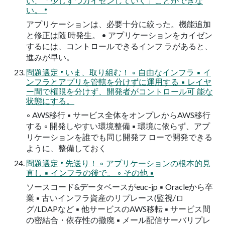
い、「少しずつカイゼンしていく」ことができな
い。 •
アプリケーションは、必要十分に絞った。機能追加
と修正は随 時発生。 • アプリケーションをカイゼン
するには、コントロールできるインフ ラがあると、
進みが早い。
問題選定 • いま、取り組む！ ◦ 自由なインフラ ▪ イ
ンフラとアプリを管轄を分けずに運用する ▪ レイヤ
ー間で権限を分けず、開発者がコントロール可 能な
状態にする。
◦ AWS移行 ▪ サービス全体をオンプレからAWS移行
する ◦ 開発しやすい環境整備 ▪ 環境に依らず、アプ
リケーションを誰でも同じ開発フ ローで開発できる
ように、整備しておく
問題選定 • 先送り！ ◦ アプリケーションの根本的見
直し ▪ インフラの後で。 ◦ その他 ▪
ソースコード&データベースがeuc-jp ▪ Oracleから卒
業 ▪ 古いインフラ資産のリプレース(監視/ロ
グ/LDAPなど ▪ 他サービスのAWS移転 ▪ サービス間
の密結合・依存性の撤廃 ▪ メール配信サーバリプレ