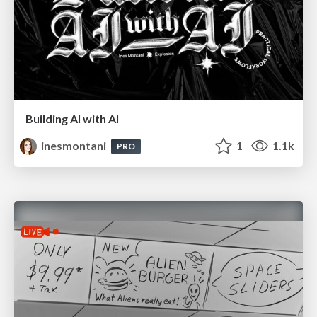
Building AI with AI
inesmontani
1
1.1k
PRO