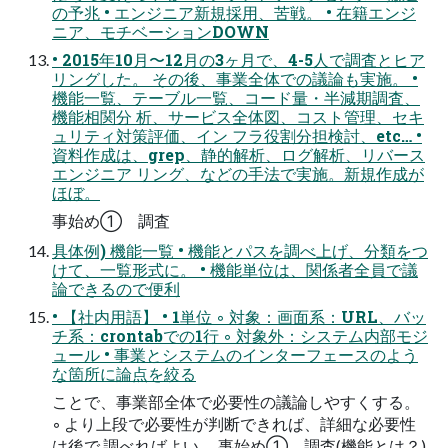
の予兆 • エンジニア新規採用、苦戦。 • 在籍エンジ
ニア、モチベーションDOWN
• 2015年10月〜12月の3ヶ月で、4-5人で調査とヒア
リングした。 その後、事業全体での議論も実施。 •
機能一覧、テーブル一覧、コード量・半減期調査、
機能相関分 析、サービス全体図、コスト管理、セキ
ュリティ対策評価、イン フラ役割分担検討、etc… •
資料作成は、grep、静的解析、ログ解析、リバース
エンジニア リング、などの手法で実施。新規作成が
ほぼ。
事始め① 調査
具体例) 機能一覧 • 機能とパスを調べ上げ、分類をつ
けて、一覧形式に。 • 機能単位は、関係者全員で議
論できるので便利
• 【社内用語】 • 1単位 ◦ 対象：画面系：URL、バッ
チ系：crontabでの1行 ◦ 対象外：システム内部モジ
ュール • 事業とシステムのインターフェースのよう
な箇所に論点を絞る
ことで、事業部全体で必要性の議論しやすくする。
◦ より上段で必要性が判断できれば、詳細な必要性
は後で 調べればよい。 事始め① 調査(機能とは？)