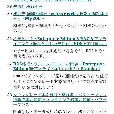
先送り 移行範囲
移行先(範囲別詳細 • ecnavi-web ◦ EC2 ▪ 問題無さ
そう • MySQL ◦
RDS MySQL ▪ 問題無さそう • Oracle ◦ RDS Oracle ▪
不安…?
不安とは？ • Enterprise Edition & RAC & アプラ
イアンス • 既存と近しい要件が、RDS上では無い。
• サービスレベルを変えない前提での、RDS上での
最適構成が 不明。
RDS移行 • ランニングコストの問題 ◦ Enterprise
Edition(既存スライド案) ▪ 高価！ ◦ Standard
Edition(ダウングレード案) ▪ (価格だけ見ると)お値打
ち！ • ダウングレード案を深掘り、他の観点で実現
可能か を検討していく
ダウングレード案を検証 • 機能差 ◦ パフォーマンス
情報収集が自前 ◦ メンテナンス作業が自前 • パフォ
ーマンス ◦
問題なし • データ移行時の互換性、移行時間 ◦ 問題