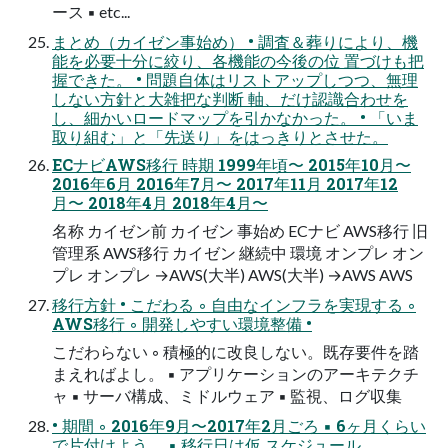
ース ▪ etc...
まとめ（カイゼン事始め） • 調査＆葬りにより、機
能を必要十分に絞り、各機能の今後の位 置づけも把
握できた。 • 問題自体はリストアップしつつ、無理
しない方針と大雑把な判断 軸、だけ認識合わせを
し、細かいロードマップを引かなかった。 • 「いま
取り組む」と「先送り」をはっきりとさせた。
ECナビAWS移行 時期 1999年頃〜 2015年10月〜
2016年6月 2016年7月〜 2017年11月 2017年12
月〜 2018年4月 2018年4月〜
名称 カイゼン前 カイゼン 事始め ECナビ AWS移行 旧
管理系 AWS移行 カイゼン 継続中 環境 オンプレ オン
プレ オンプレ →AWS(大半) AWS(大半) →AWS AWS
移行方針 • こだわる ◦ 自由なインフラを実現する ◦
AWS移行 ◦ 開発しやすい環境整備 •
こだわらない ◦ 積極的に改良しない。既存要件を踏
まえればよし。 ▪ アプリケーションのアーキテクチ
ャ ▪ サーバ構成、ミドルウェア ▪ 監視、ログ収集
• 期間 ◦ 2016年9月〜2017年2月ごろ ▪ 6ヶ月くらい
で片付けよう。 ▪ 移行日は仮 スケジュール