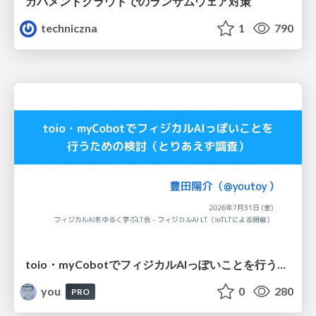
ガバメントクラウドでのランサムウェア対策
techniczna
1
790
toio・myCobotでフィジカルAIっぽいことを行うための検討（とりあえず調査） / フィジカルAI LT（IoTLTによる開催）
you
0
280
PRO