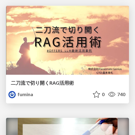
二刀流で切り開くRAG活用術
fumina
0
740