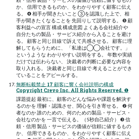
か、 信⽤できるものか、をわかりやすく顧客に伝え
る。 ❹ 相⼿が聞きたいこと ③を認識した上で、相
⼿が聞きたくなることを 先回りして説明する。 ❺ 顧
客利益への宣⾔ 構成 構成意図 よくある会社紹介や
⾃分たちの製品・ サービス紹介から⼊ることを避け
る。 顧客と同じ⽬線で訴えて共感させる。 顧客に理
解してもらうために、 「私達は◯◯会社です。」
というような わかりやすい説明をする。 年数や実績
だけでは伝わらない、 決裁者の判断に必要な内容を
取り⼊れる。 決裁者と同じ⽬線で 考えることができ
ていることをアピールする。
無断転載禁⽌ 17 顧客に響く会社説明の構成
Copyright Crevo Inc. All Rights Reserved. ❶
課題提起 最初に、顧客のどんな悩みや課題を解決す
るのかを 理解・認識させ、関⼼を引き寄せる。 ❷ 何
者なのか 誰のための、何のための製品・サービス・
会社なのかを ⼀⾔で伝える。（5秒⾃⼰紹介） ❸ 信
頼・信⽤ 製品・サービスの価値が信頼に値するもの
か、 信⽤できるものか、をわかりやすく顧客に伝え