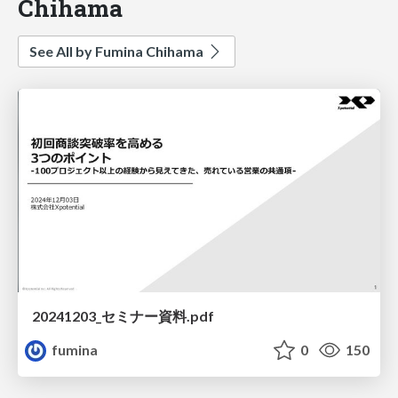
Chihama
See All by Fumina Chihama
20241203_セミナー資料.pdf
fumina
0
150