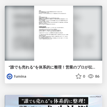
"誰でも売れる"を体系的に整理！営業のプロが伝授する成功法則.pdf
fumina
0
86