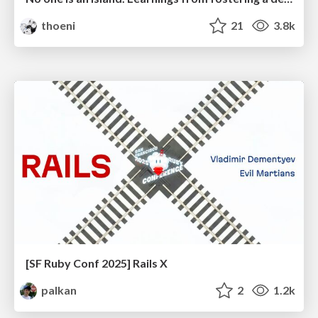
thoeni
21
3.8k
[SF Ruby Conf 2025] Rails X
palkan
2
1.2k