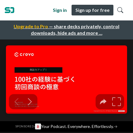
Sign in
Sign up for free
Upgrade to Pro
— share decks privately, control
downloads, hide ads and more …
·
Your Podcast. Everywhere. Effortlessly.
→
SPONSORED