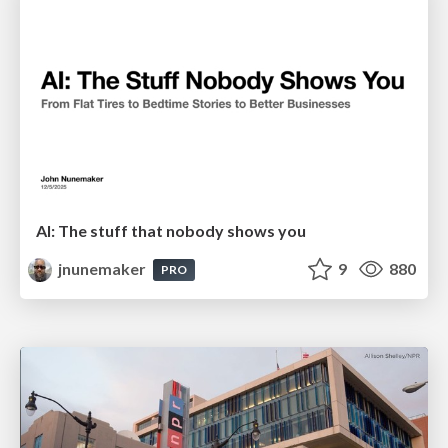
AI: The stuff that nobody shows you
jnunemaker
9
880
PRO