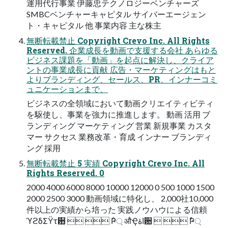
運⽤代⾏事業 伊藤忠テクノロジーベンチャーズ
SMBCベンチャーキャピタル サイバーエージェン
ト・キャピタル 他 事業内容 主な株主
無断転載禁⽌ Copyright Crevo Inc. All Rights
Reserved. 企業成⻑を動画で⽀援する会社 あらゆる
ビジネス課題を「動画」を起点に解決し、クライア
ントの事業成⻑に貢献 広告・マーケティングはもと
よりブランディング、セールス、PR、インナーコミ
ュニケーションまで、
ビジネスの全領域において動画クリエイティビティ
を駆使し、事業を強⼒に推進します。 動画 活⽤ ブ
ランディング マーケティング 営業 新規事業 カスタ
マー サクセス 業務改⾰・育成 インナー ブランディ
ング 採⽤
無断転載禁⽌ 5 実績 Copyright Crevo Inc. All
Rights Reserved. 0
2000 4000 6000 8000 10000 12000 0 500 1000 1500
2000 2500 3000 動画領域に特化し、 2,000社10,000
件以上の実績から培った 実践ノウハウによる信頼
ϓϩδΣΫτ਺   ݅Ҏ্ औҾاۀ਺   ࣾҎ্