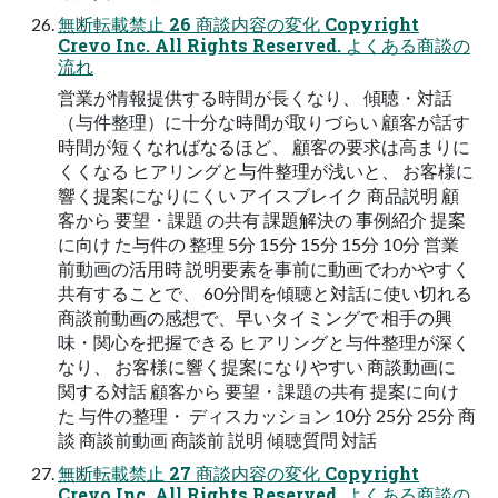
無断転載禁⽌ 26 商談内容の変化 Copyright
Crevo Inc. All Rights Reserved. よくある商談の
流れ
営業が情報提供する時間が⻑くなり、 傾聴・対話
（与件整理）に⼗分な時間が取りづらい 顧客が話す
時間が短くなればなるほど、 顧客の要求は⾼まりに
くくなる ヒアリングと与件整理が浅いと、 お客様に
響く提案になりにくい アイスブレイク 商品説明 顧
客から 要望・課題 の共有 課題解決の 事例紹介 提案
に向け た与件の 整理 5分 15分 15分 15分 10分 営業
前動画の活⽤時 説明要素を事前に動画でわかやすく
共有することで、 60分間を傾聴と対話に使い切れる
商談前動画の感想で、早いタイミングで 相⼿の興
味・関⼼を把握できる ヒアリングと与件整理が深く
なり、 お客様に響く提案になりやすい 商談動画に
関する対話 顧客から 要望・課題の共有 提案に向け
た 与件の整理・ ディスカッション 10分 25分 25分 商
談 商談前動画 商談前 説明 傾聴質問 対話
無断転載禁⽌ 27 商談内容の変化 Copyright
Crevo Inc. All Rights Reserved. よくある商談の