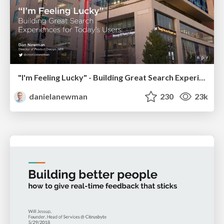
"I'm Feeling Lucky" - Building Great Search Experiences for Today's Users (#IAC19)
danielanewman
230
23k