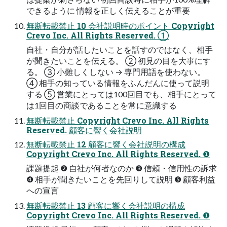
できるように 情報を正しく伝えることが重要
無断転載禁⽌ 10 会社説明時のポイント Copyright
Crevo Inc. All Rights Reserved. ①
⾃社・⾃分が話したいことを話すのではなく、相⼿
が聞きたいことを伝える。 ② 初⾒の⽬を⼤事にす
る。 ③ ⼩難しくしない → 専⾨⽤語を使わない。
④ 相⼿の知っている情報をふんだんに使って説明
する ⑤ 営業にとっては100回⽬でも、相⼿にとって
は1回⽬の商談であることを常に意識する
無断転載禁⽌ Copyright Crevo Inc. All Rights
Reserved. 顧客に響く会社説明
無断転載禁⽌ 12 顧客に響く会社説明の構成
Copyright Crevo Inc. All Rights Reserved. ❶
課題提起 ❷ ⾃社が何者なのか ❸ 信頼・信⽤性の訴求
❹ 相⼿が聞きたいことを先回りして説明 ❺ 顧客利益
への宣⾔
無断転載禁⽌ 13 顧客に響く会社説明の構成
Copyright Crevo Inc. All Rights Reserved. ❶