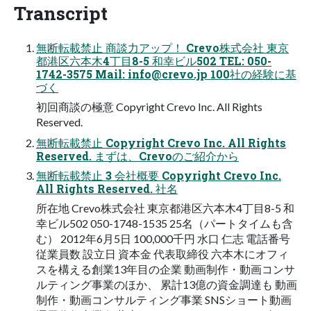
Transcript
無断転載禁⽌ 商談⼒アップ！ Crevo株式会社 東京
都港区六本⽊4丁⽬8-5 和幸ビル502 TEL: 050-
1742-3575 Mail:
info@crevo.jp
100社の経験に基
づく
初回商談の極意 Copyright Crevo Inc. All Rights
Reserved.
無断転載禁⽌ Copyright Crevo Inc. All Rights
Reserved. まずは、Crevoのご紹介から
無断転載禁⽌ 3 会社概要 Copyright Crevo Inc.
All Rights Reserved. 社名
所在地 Crevo株式会社 東京都港区六本⽊4丁⽬8-5 和
幸ビル502 050-1748-1535 25名（パートタイムも含
む） 2012年6⽉5⽇ 100,000千円 ⽔⼝ 仁志 電話番号
従業員数 設⽴⽇ 資本⾦ 代表取締役 六本⽊にオフィ
スを構える創業13年⽬の企業 動画制作・動画コンサ
ルティング事業のほか、 累計13億の資⾦調達も 動画
制作・動画コンサルティング事業 SNSショート動画