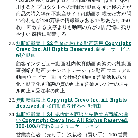
⽤すると プロダクトへの理解が 動画を⾒た後の⽅が
商品の購⼊率が 不動産サイトは動画を 載せた⽅が問
い合わせが 180万語の情報量がある 15秒あたり 450
枚に 匹敵する ⽂字よりも動画の⽅が 2倍 記憶に残り
やすい 感情に影響する
無断転載禁⽌ 22 営業における動画活⽤ Copyright
Crevo Inc. All Rights Reserved. 商品・サービス
紹介動画
顧客インタビュー動画 社内教育動画 商談のお礼動画
事例紹介動画 デモンストレーション動画 マニュアル
動画 ウェビナー動画 会社紹介動画 # 営業活動の均⼀
化・効率化 # 商談の質の向上 # 営業メンバーのスキ
ル向上 # 受注率の向上
無断転載禁⽌ Copyright Crevo Inc. All Rights
Reserved. 商談前動画を作るべき理由
無断転載禁⽌ 24 成功する商談と失敗する商談の違
い Copyright Crevo Inc. All Rights Reserved.
100-100の伝わるコミュニケーション
営業責任者 （売り⼿） 決裁者 （買い⼿） 100 営業