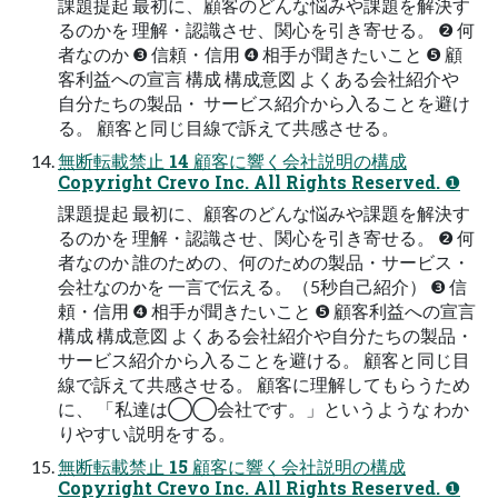
課題提起 最初に、顧客のどんな悩みや課題を解決す
るのかを 理解・認識させ、関⼼を引き寄せる。 ❷ 何
者なのか ❸ 信頼・信⽤ ❹ 相⼿が聞きたいこと ❺ 顧
客利益への宣⾔ 構成 構成意図 よくある会社紹介や
⾃分たちの製品・ サービス紹介から⼊ることを避け
る。 顧客と同じ⽬線で訴えて共感させる。
無断転載禁⽌ 14 顧客に響く会社説明の構成
Copyright Crevo Inc. All Rights Reserved. ❶
課題提起 最初に、顧客のどんな悩みや課題を解決す
るのかを 理解・認識させ、関⼼を引き寄せる。 ❷ 何
者なのか 誰のための、何のための製品・サービス・
会社なのかを ⼀⾔で伝える。（5秒⾃⼰紹介） ❸ 信
頼・信⽤ ❹ 相⼿が聞きたいこと ❺ 顧客利益への宣⾔
構成 構成意図 よくある会社紹介や⾃分たちの製品・
サービス紹介から⼊ることを避ける。 顧客と同じ⽬
線で訴えて共感させる。 顧客に理解してもらうため
に、 「私達は◯◯会社です。」というような わか
りやすい説明をする。
無断転載禁⽌ 15 顧客に響く会社説明の構成
Copyright Crevo Inc. All Rights Reserved. ❶