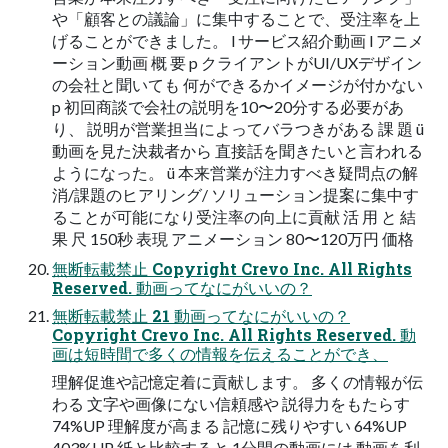
や「顧客との議論」に集中することで、受注率を上
げることができました。 l サービス紹介動画 l アニメ
ーション動画 概 要 p クライアントがUI/UXデザイン
の会社と聞いても 何ができるかイメージが付かない
p 初回商談で会社の説明を10〜20分する必要があ
り、 説明が営業担当によってバラつきがある 課 題 ü
動画を⾒た決裁者から 直接話を聞きたいと⾔われる
ようになった。 ü 本来営業が注⼒すべき疑問点の解
消/課題のヒアリング/ ソリューション提案に集中す
ることが可能になり受注率の向上に貢献 活 ⽤ と 結
果 尺 150秒 表現 アニメーション 80〜120万円 価格
無断転載禁⽌ Copyright Crevo Inc. All Rights
Reserved. 動画ってなにがいいの？
無断転載禁⽌ 21 動画ってなにがいいの？
Copyright Crevo Inc. All Rights Reserved. 動
画は短時間で多くの情報を伝えることができ、
理解促進や記憶定着に貢献します。 多くの情報が伝
わる ⽂字や画像にない信頼感や 説得⼒をもたらす
74%UP 理解度が⾼まる 記憶に残りやすい 64%UP
403%UP 紙と⽐較すると 1分間の動画には 動画を利