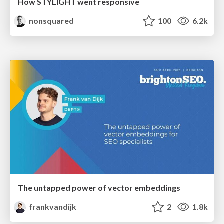
How STYLIGHT went responsive
nonsquared
100
6.2k
The untapped power of vector embeddings
frankvandijk
2
1.8k