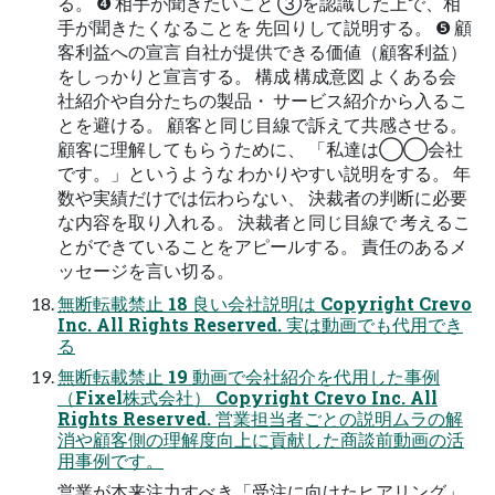
る。 ❹ 相⼿が聞きたいこと ③を認識した上で、相
⼿が聞きたくなることを 先回りして説明する。 ❺ 顧
客利益への宣⾔ ⾃社が提供できる価値（顧客利益）
をしっかりと宣⾔する。 構成 構成意図 よくある会
社紹介や⾃分たちの製品・ サービス紹介から⼊るこ
とを避ける。 顧客と同じ⽬線で訴えて共感させる。
顧客に理解してもらうために、 「私達は◯◯会社
です。」というような わかりやすい説明をする。 年
数や実績だけでは伝わらない、 決裁者の判断に必要
な内容を取り⼊れる。 決裁者と同じ⽬線で 考えるこ
とができていることをアピールする。 責任のあるメ
ッセージを⾔い切る。
無断転載禁⽌ 18 良い会社説明は Copyright Crevo
Inc. All Rights Reserved. 実は動画でも代⽤でき
る
無断転載禁⽌ 19 動画で会社紹介を代⽤した事例
（Fixel株式会社） Copyright Crevo Inc. All
Rights Reserved. 営業担当者ごとの説明ムラの解
消や顧客側の理解度向上に貢献した商談前動画の活
⽤事例です。
営業が本来注⼒すべき「受注に向けたヒアリング」