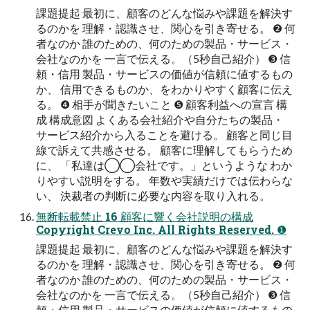
課題提起 最初に、顧客のどんな悩みや課題を解決す
るのかを 理解・認識させ、関⼼を引き寄せる。 ❷ 何
者なのか 誰のための、何のための製品・サービス・
会社なのかを ⼀⾔で伝える。（5秒⾃⼰紹介） ❸ 信
頼・信⽤ 製品・サービスの価値が信頼に値するもの
か、 信⽤できるものか、をわかりやすく顧客に伝え
る。 ❹ 相⼿が聞きたいこと ❺ 顧客利益への宣⾔ 構
成 構成意図 よくある会社紹介や⾃分たちの製品・
サービス紹介から⼊ることを避ける。 顧客と同じ⽬
線で訴えて共感させる。 顧客に理解してもらうため
に、 「私達は◯◯会社です。」というような わか
りやすい説明をする。 年数や実績だけでは伝わらな
い、 決裁者の判断に必要な内容を取り⼊れる。
無断転載禁⽌ 16 顧客に響く会社説明の構成
Copyright Crevo Inc. All Rights Reserved. ❶
課題提起 最初に、顧客のどんな悩みや課題を解決す
るのかを 理解・認識させ、関⼼を引き寄せる。 ❷ 何
者なのか 誰のための、何のための製品・サービス・
会社なのかを ⼀⾔で伝える。（5秒⾃⼰紹介） ❸ 信
頼・信⽤ 製品・サービスの価値が信頼に値するもの