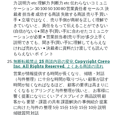
⼒ 説明⼒ etc 理解⼒ 判断⼒ etc 伝わらないコミュニ
ケーション 30 100 50 100 80 営業責任者 セールス 決
裁者 担当者 成功する商談 失敗する商談 売り⼿ 買い
⼿ • ⽴場ではなく、売り⼿側が商材を正しく理解で
きていないと、責任をもって伝えることができない
(⾃信がない) • 聞き⼿(買い⼿)に合わせたコミュニケ
ーションが必要 • 営業担当者(売り⼿)が多少上⼿く
説明できても、聞き⼿(買い⼿)に理解してもらえな
ければ売れない • 決裁者に資料だけ渡しても読んで
もらえない ポ イ ン ト
無断転載禁⽌ 25 商談内容の変化 Copyright Crevo
Inc. All Rights Reserved. よくある商談の流れ
営業が情報提供する時間が⻑くなり、 傾聴・対話
（与件整理）に⼗分な時間が取りづらい 顧客が話す
時間が短くなればなるほど、 顧客の要求は⾼まりに
くくなる ヒアリングと与件整理が浅いと、 お客様に
響く提案になりにくい アイスブレイク 商品説明 顧
客から 要望・課題 の共有 課題解決の 事例紹介 提案
に向け た与件の 整理 5分 15分 15分 15分 10分 説明
傾聴質問 対話