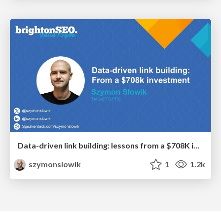
Data-driven link building: lessons from a $708K investment (BrightonSEO talk)
szymonslowik
1
1.2k