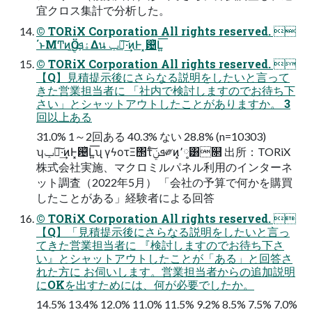
宜クロス集計で分析した。
© TORiX Corporation All rights reserved. 
΄ͱΜͲͷӦۀ͕ܦݧ͢Δน ݕ౼͠·͢ͷͰ ͓଴ͪԼ͍͞
© TORiX Corporation All rights reserved. 
【Q】見積提示後にさらなる説明をしたいと言って
きた営業担当者に 「社内で検討しますのでお待ち下
さい」とシャットアウトしたことがありますか。 3
回以上ある
31.0% 1～2回ある 40.3% ない 28.8% (n=10303)
ʮݕ౼͠·͢ͷͰ͓଴ͪԼ͍͞ʯ γϟοτΞ΢τͨ͠ܦݧ༗ͷ͓٬༷͸ׂ௒ 出所：TORiX
株式会社実施、マクロミルパネル利⽤のインターネ
ット調査（2022年5⽉） 「会社の予算で何かを購買
したことがある」経験者による回答
© TORiX Corporation All rights reserved. 
【Q】「見積提示後にさらなる説明をしたいと言っ
てきた営業担当者に 『検討しますのでお待ち下さ
い』とシャットアウトしたことが「ある」と回答さ
れた方に お伺いします。営業担当者からの追加説明
にOKを出すためには、何が必要でしたか。
14.5% 13.4% 12.0% 11.0% 11.5% 9.2% 8.5% 7.5% 7.0%