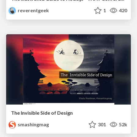
reverentgeek
1
420
The Invisible Side of Design
smashingmag
301
52k