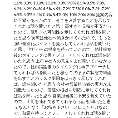
1.6% 3.8% 10.8% 10.1% 9.8% 9.8% 8.5% 8.5% 7.8%
6.2% 6.2% 0.4% 4.5% 6.9% 7.2% 7.5% 8.0% 7.3% 7.2%
6.9% 5.3% 5.4% 0.9% 5.4% 0% 10% 20% 30% 提案内容
に不満があったので、そこを改善することを示して
くれれば話を聞いたと思う 高すぎる見積が不安だっ
たので、値引きの可能性を示してくれれば話を聞い
たと思う 実際は他社へ傾きかけていたので、もっと
強い差別化ポイントを提示してくれれば話を聞いた
と思う 他社からの提案を待っていたので、他社提案
後のタイミングに再アプローチしてくれれば話を聞
いたと思う 上司や社内の意見をまだ聞いていなかっ
たので、社内議論後のタイミングに再アプローチし
てくれれば話を聞いたと思う このままの状態で結論
を出すことのリスク要因をはっきり示してくれれ
ば、話を聞いたと思う 会社や営業担当者の実力が未
知数だったので、価値の根拠を明確に示してくれれ
ば話を聞いたと思う 営業担当者に不安を覚えていた
ので、上司を連れてきてくれるなら話を聞いたと思
う なんとなく「お待ち下さい」と伝えただけなの
で、熱意を持ってアプローチしてくれれば話を聞い