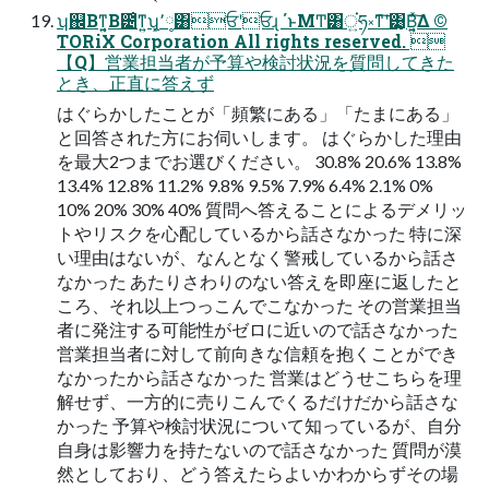
ʮ஌Βͳ͍͔Β౴͑ͳ͍ʯ͓٬༷͸ਓʹਓɻ ΄ͱΜͲ͸ਂ͍ཧ༝ͳ͠ʹ͸͙Β͔͍ͯ͠Δ ©
TORiX Corporation All rights reserved. 
【Q】営業担当者が予算や検討状況を質問してきた
とき、正直に答えず
はぐらかしたことが「頻繁にある」「たまにある」
と回答された方にお伺いします。 はぐらかした理由
を最大2つまでお選びください。 30.8% 20.6% 13.8%
13.4% 12.8% 11.2% 9.8% 9.5% 7.9% 6.4% 2.1% 0%
10% 20% 30% 40% 質問へ答えることによるデメリッ
トやリスクを心配しているから話さなかった 特に深
い理由はないが、なんとなく警戒しているから話さ
なかった あたりさわりのない答えを即座に返したと
ころ、それ以上つっこんでこなかった その営業担当
者に発注する可能性がゼロに近いので話さなかった
営業担当者に対して前向きな信頼を抱くことができ
なかったから話さなかった 営業はどうせこちらを理
解せず、一方的に売りこんでくるだけだから話さな
かった 予算や検討状況について知っているが、自分
自身は影響力を持たないので話さなかった 質問が漠
然としており、どう答えたらよいかわからずその場