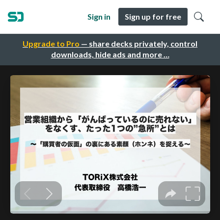
Sign in
Sign up for free
Upgrade to Pro
— share decks privately, control
downloads, hide ads and more …