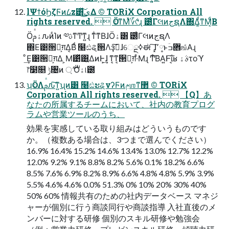
lΨϯόϦζϜͷ᠘z͸͜͏ͯ͠ى͜Δ © TORiX Corporation All
rights reserved.  ӦۀͳΜͯ؆୯ͩɻ ౰ͨΓલͷجຊΛ΍Δ͚ͩͳΜ͔ͩΒ
ӦۀࢧԉͷͨΊͷ ༧ࢉͳͲͳ͍ɻ ͳͥͳΒɺӦۀ͸ ౰ͨΓલͷجຊΛ
΍Ε͹੒Ռ͕ग़Δ͔Βͩ ໨ඪୡ੒Λҙࣝ͠ɺେྔߦಈ ͠ɺ͓٬༷ͱؔ܎ߏஙͤΑɻ
ͦ͏͢Ε͹੒Ռ͕ग़Δ ͕Μ͹ͬͯ͸͍ΔͷͰ͕͢ɺ ͳ͔ͳ͔੒Ռ͕ग़·ͤΜɻ Ͳ͏ͨ͠ΒΑ͍Ͱ͠ΐ͏͔ʁ ࣄۀτοϓ
෦໳௕ ݱ৔ͷ ্࢘ Ӧۀ୲౰
ʮӦۀΛࢧԉ͠ͳ͍ʯͷ͸ ໨ඪະୡνʔϜͷݦஶͳ܏޲ © TORiX
Corporation All rights reserved.  【Q】あ
なたの所属するチームにおいて、社内の教育プログ
ラムや営業ツールのうち、
効果を実感している取り組みはどういうものです
か。（複数ある場合は、3つまで選んでください）
16.9% 16.4% 15.2% 14.6% 13.4% 13.0% 12.7% 12.2%
12.0% 9.2% 9.1% 8.8% 8.2% 5.6% 0.1% 18.2% 6.6%
8.5% 7.6% 6.9% 8.2% 8.9% 6.6% 4.8% 4.8% 5.9% 3.9%
5.5% 4.6% 4.6% 0.0% 51.3% 0% 10% 20% 30% 40%
50% 60% 情報共有のための社内データベース マネジ
ャーが個別に行う商談同行や商談指導 入社直後のメ
ンバーに対する研修 個別のスキル研修や勉強会