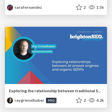
sarafernandez
2
1.5k
Exploring the relationship between traditional SERPs and Gen AI search
raygrieselhuber
2
4.2k
PRO