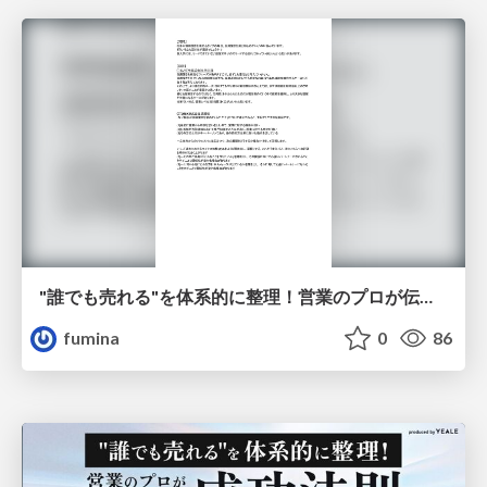
"誰でも売れる"を体系的に整理！営業のプロが伝授する成功法則.pdf
fumina
0
86