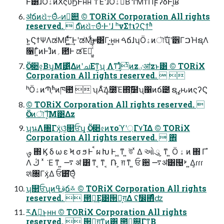
Ͱ͸ɺӦۀͷΧςΰϦͰʜʜ ͪͳΈʹɺӦۀຊͩͬͨΒ ͲΜͳΠϝʔδͰ͠ΐ͏͔ʁ
ॳճͷଧͪ߹Θͤޙͷ॓୊ © TORiX Corporation All rights
reserved.  ࣍ճͷଧͪ߹Θͤ·Ͱʹɺ ʰνΣϯιʔϚϯʱ
ͱ͍͏ϚϯΨΛಡΜͰ͖͍ͯͩ͘͞ ͢ͰʹಡΜͩ͜ͱ͸͋Γ·͕͢ʜʜ ࠓճɺʮӦۀͷৗࣝʯʹ੾ΓࠐΉຊΛ
૑Γ͍ͨͷͰɺͦͷ؍఺Ͱ ಡΈฦ͖͍ͯͯͩ͘͠͞
Corporation All rights reserved.  
ʰӦۀͷՊֶʱͷཁ఺  ʮΑ͋͘Δ͓೰Έ΍࣭͝໰ʯ΁ͷճ౴ ຊߨԋͷςʔϚ
© TORiX Corporation All rights reserved. 
Ӧۀͷৗࣝ l͕Μ͹Δz
ʮนΛ৐Γӽ͑ଓ͚ͨ௒ਓʯ͕ Ӧۀ૊৫ͷτοϓʹ্Γ٧ΊΔ © TORiX
Corporation All rights reserved.  ঎
ࡐ ΍ Ϗ δ ω ε Ϟ σ ϧ Ͱ ࠩ ผ Խ Ͱ ͖ ͳ ͍ উ ͯ Δ ઓ ུ ͕ ͳ ͍ Ӧ ۀ ͷ ΍ Γ ํ
Λ ڭ ͑ ͯ ͘ Ε ͳ ͍ ࠷ ॳ ͸ ͳ ͔ ͳ ͔ ݁ Ռ ͕ ग़ ͳ ͍ ਓ ਺ ࠷ॳ͸୔ࢁ ͍Δ͕ɾɾɾ
શͯ৐Γӽ͑Δ ਓ͸͘͝Θ͔ͣ
ʮ௒ਓʯͷࢥߟճ࿏ © TORiX Corporation All rights
reserved.  ౒ྗ͢Ε͹੒Ռ͕ग़Δ ʢࣗ෼΋ͦ͏ͩͬͨʣ
ཪΛฦ͢ͱʜʜ © TORiX Corporation All rights
reserved.  ੒Ռ͕ग़ͳ͍ͷ͸ ౒ྗ͕଍Γͳ͍͔Β