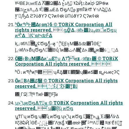
ˠཔΒΕɺ૬ஊ͞ΕΔ ࣌ؒΛ࢖͏Ձ஋͕͋Δ ͱ͍͏ࠜڌΛࣔ͢ ˠఏҊػձͷ֫ಘ Ձ֨Ҏ֎ͷ
൑அج४Λ࡞Δ ˠߴͯ͘΋ചΕΔ Ծ໘Λ֎͢ํ๏ ॿ͚सͱͯ͠ͷখ͞ͳ ҰาΛఏࣔ͢Δ
ˠ͓٬༷͕Ԡͯ͘͡Δ ϩʔύϑΥʔ Ϛʔͷߦಈ ϋΠύϑΥʔ Ϛʔͷߦಈ
ʰӦۀͷՊֶʱͰ͓఻͑͢Δϝοηʔδ © TORiX Corporation All
rights reserved.  ᶃӦۀʹ͓͚Δٸॴͱ͸ɺʮߪങऀͷԾ໘ʯ
ͷཪʹ͋ΔૉإʢʹຊԻʣͰ͋Δ
ᶄٸॴΛ֎ͨ͠౒ྗʢԾ໘Λ͚ͭͨ··ͷ͓ ٬༷ʹ͋Ε͜Εͱ͕Μ͹Δʣ͸ใΘΕʹ͍͘
ᶅٸॴΛͱΒ͑ͯʮԾ໘Λ֎ͯ͠΋Β͏ʯͨ Ίͷ෢ثΛ਎ʹ͚ͭΔͱɺ౒ྗͷޮ཰͕େ͖ ্͕͘Δ
Corporation All rights reserved.  
ʰӦۀͷՊֶʱͷཁ఺  ʮΑ͋͘Δ͓೰Έ΍࣭͝໰ʯ΁ͷճ౴ ຊߨԋͷςʔϚ
reserved.  ͓٬༷ʹͱͬͯɺ ͍҆ʹӽͨ͜͠ͱ͸ͳ͍͔Βɺ
΍ͬͺΓՁ͕֨ॏཁ ͳͷͰ͸ͳ͍Ͱ͠ΐ͏͔ʁ
ʮͱʹ͔҆͘͘ʯͷԾ໘ΛͲ͏֎͔͢ʁ © TORiX Corporation All rights
reserved.  ʮ͸͙Β͔͠ʯ ͷԾ໘
ʮ͍͖ͳΓʯ ͷԾ໘ ʮ๩͠͞ʯ ͷԾ໘ ʮͱʹ͔҆͘͘ʯ ͷԾ໘ ฉ͍ͯ͸͍͚ͳ͍ͱࢥ ͍͜Έɺ࣭໰Λ߇͑Δ
ˠζϨͨఏҊ ݴΘΕͨ··ʹ͙͢ ݟੵ΋ΓΛૹΔ͚ͩ ˠ౰ͯഅͰࣦ஫ ͨͩࢿྉΛૹͬͯ ଴͚ͭͩ ˠಡ·Εͣ࿈བྷ͜ͳ͍
͕Μ͹ͬͯΪϦΪϦͷ ஋Լ͛Λ͢Δ ˠͨͩফ໣͢ΔͷΈ Ծ໘ͷछྨ ͋Γ͕ͪͳ͜ͱ ʮͱΓ͋͑ͣɺ ༧ࢉ͸ܾ·ͬͯ