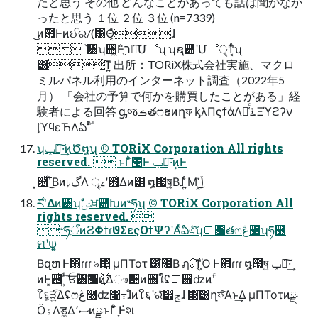
たと思う その他 どんなことがあっても話は聞かなか
ったと思う １位 ２位 ３位 (n=7339)
͜ͷ࣌఺Ͱͷઈର/(͸Θ͔ͣɺ
ˋ͸ʮ৚͖݅ͭͰר͖ฦ͠Մೳʯ ʮຊ౰ʹՄೳੑ͕ͳ͔ͬͨʯ
͸͔͍͠ͳ͍ 出所：TORiX株式会社実施、マクロ
ミルパネル利⽤のインターネット調査（2022年5
⽉） 「会社の予算で何かを購買したことがある」経
験者による回答 ᶃજࡏతෆຬͷղফ ᶄλΠϛϯάΛม͑ͨ࠶Ξϓϩʔν
ᶅϓϥεЋΛఏࣔ
ʮݕ౼͠·͢ͷԾ໘ʯ © TORiX Corporation All rights
reserved.  ͱΓ͋͑ͣࣾ಺Ͱ ݕ౼͠·͢ͷͰ
͓଴͍ͪͩ͘͞ ͪ͜Βͷঢ়گΛ ৄࡉʹ఻͑Δͷ͸ ໘౗ष͍͔Βɺ ͍ͬͨΜ ͜͏ݴ͓ͬͯ͜͏
ཪʹ͋Δͷ͸ʮࣗݾਖ਼౰Խͷ৺ཧʯ © TORiX Corporation All
rights reserved. 
৺ཧֶऀͷϨΦϯɾϑΣεςΟϯΨʔʹΑͬͯఏএͨ͠ʮೝ஌తෆڠ࿨ʯཧ࿦
ମʹѱ͍͔
Βզຫ Ͱ΋ɾɾɾ ৯΂͍ͨ μΠΤοτ ͸໌೔͔Β ฦࣄ͠ͳ͖Ό Ͱ΋ɾɾɾ ໘౗ष͍ ݕ౼͠·͢
ͷͰ͓଴ͪ ͍ͩ͘͞ ਓؒ͸ࣗ෼ͷ͍࣋ͬͯΔෳ਺ͷ৘ใʢೝ஌ʣͷؒʹ
ໃ६͕ੜ͍ͯ͡Δʢෆڠ࿨ʣ৔߹ɺͦͷໃ६ʹରͯ͠௿ݮɺ ΋͘͠͸ղফ͠Α͏ͱ͢Δ μΠΤοτͷྫ
ӦۀΛड͚Δސ٬ͷྫ ͱΓ͋͑ͣ ָͰ҆શ