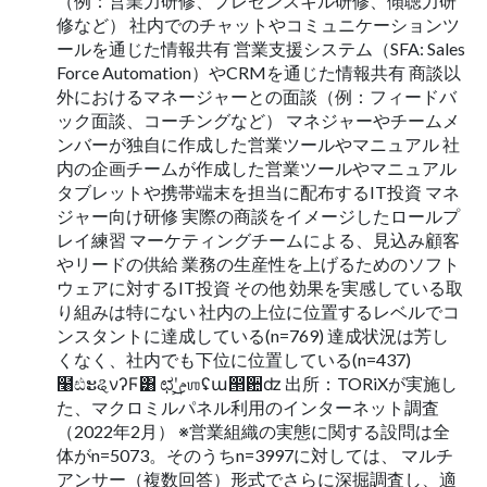
（例：営業力研修、プレゼンスキル研修、傾聴力研
修など） 社内でのチャットやコミュニケーションツ
ールを通じた情報共有 営業支援システム（SFA: Sales
Force Automation）やCRMを通じた情報共有 商談以
外におけるマネージャーとの面談（例：フィードバ
ック面談、コーチングなど） マネジャーやチームメ
ンバーが独自に作成した営業ツールやマニュアル 社
内の企画チームが作成した営業ツールやマニュアル
タブレットや携帯端末を担当に配布するIT投資 マネ
ジャー向け研修 実際の商談をイメージしたロールプ
レイ練習 マーケティングチームによる、見込み顧客
やリードの供給 業務の生産性を上げるためのソフト
ウェアに対するIT投資 その他 効果を実感している取
り組みは特にない 社内の上位に位置するレベルでコ
ンスタントに達成している(n=769) 達成状況は芳し
くなく、社内でも下位に位置している(n=437)
໨ඪະୡνʔϜ͸ ಛʹ͕͜͜ݦஶʢա൒਺ʣ 出所：TORiXが実施し
た、マクロミルパネル利用のインターネット調査
（2022年2月） ※営業組織の実態に関する設問は全
体がn=5073。そのうちn=3997に対しては、 マルチ
アンサー（複数回答）形式でさらに深掘調査し、適