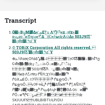
Transcript
ʙʮߪങऀͷԾ໘ʯͷཪʹ͋ΔૉإʢϗϯωʣΛଊ͑Δʙ 503J9גࣜձࣾ
୅දऔక໾ ߴڮߒҰ
© TORiX Corporation All rights reserved. 
503J9גࣜձࣾ ୅දऔక໾ ߴڮߒҰ
֎ࢿܥίϯαϧςΟϯάձࣾʹۈ຿ޙɺ ೥ʹΞϧʔגࣜձࣾ΁૑ۀ໾һͱͯ͠ࢀը
ʢऔక໾෭ࣾ௕ʣɻ ࣄۀى্ͪ͛ͱӦۀͷ૊৫࡞Γʹैࣄɻ
೥ʹ503J9גࣜձࣾΛઃཱɺ୅දऔక໾ʹब೚ɻ
࡭ͷॻ੶Λࣥචɾग़൛ lʰਓΛר͖ࠐΉ࢓ࣄͷ΍Γํʱ
lʰόΧചΕӦۀτʔΫʱ lʰແഊӦۀʱ
lʰແഊӦۀνʔϜઓུʱ lʰͳ͔ͥ੠͕͔͔Δਓͷश׳ʱ lʰؾ࣋ͪΑ͘ਓΛಈ͔͢ʱ
lʰ࣭໰͍ͩ͠Ͱ࢓ࣄ͕͏·͍ͬͯ͘͘ຊ౰Ͱ͔͢ʁʱ lʰʮޱϕλʯͰ΋ͳ͔ͥ఻ΘΔ ౦େͷ࿩͠ํʱ
lʰӦۀͷՊֶʱʢൃചिؒͰ࡮ɺສ෦ʣ
5XJUUFS!UBLBIBTIJLPJDIJ
&NBJMLUBLBIBTIJ!UPSJYDPSQDPN