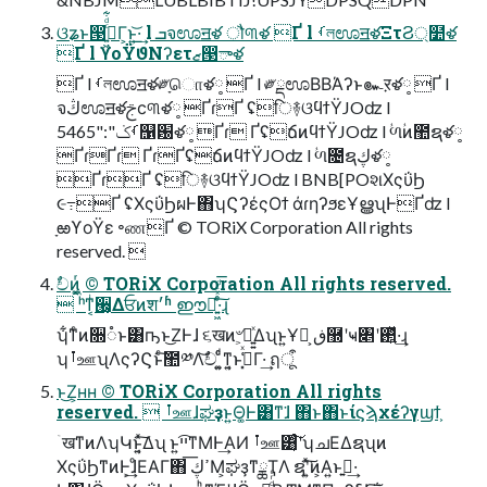
ଓʑͱ൓ڹ͍͖ͨͩ͋Γ͕ͱ͏͍͟͝·͢ l ܒจಊॻళ ौ୩ళ Ґ l ࡾলಊॻళΞτϨ্໺ళ
Ґ l ϒοΫϑΝʔετޒ൓ాళ
Ґ l ࡾলಊॻళ༗ָொళ༷ Ґ l ༗ྡಊΒΒΆʔͱ๛ऱళ༷ Ґ l
จڭಊॻళࢢϲ୩ళ༷ ҐɾҐ ʢि࿈ଓϥϯΫJOʣ l
5465":"ࡾݢ஡԰ళ༷ Ґɾ ҐʢճͷϥϯΫJOʣ l ؙળؙͷ಺ຊళ༷
ҐɾҐɾ ҐɾҐʢճͷϥϯΫJOʣ l ؙળ೔ຊڮళ༷
ҐɾҐ ʢि࿈ଓϥϯΫJOʣ l BNB[POશΧςΰϦ
૯߹Ґ ʢΧςΰϦผͰ΋ʮϚʔέςΟϯ άɾηʔϧεҰൠʯͰҐʣ l
ָఱϒοΫε ৽ணҐ © TORiX Corporation All rights
reserved. 
ࣥචͷ͖͔͚ͬ © TORiX Corporation All rights reserved.
 ʰͳ͔ͥ੠͕͔͔Δਓͷश׳ʱ ഈಡ͍͖ͤͯͨͩ͞·ͨ͠ɻ
ʮ͋ͳͨͷ૝૾ͱ͸ҧ͏ͱ͜ΖͰɺ ૬खͷ৺͕ಈ͍͍ͯΔʯͱ͍͏Ұจ͕ ڧ྽ʹҹ৅ʹ࢒͍ͬͯ·͢ɻ
ʮࡶஊʯΛςʔϚͱͨ͠಺༰Λࣥ͝ච ͍͚ͨͩͳ͍͔ͱߟ͓͑ͯΓ·͢ ฤूऀ
ͱ͜Ζ͕ʜʜ © TORiX Corporation All rights
reserved.  ࡶஊɺಘҙͱ͍͏Θ͚Ͱ͸ͳ͘ɺ ΋ͱ΋ͱίϛϡχέʔγϣϯ͕
ۤखͳͷΛʮԿͱ͔͍ͯ͠Δʯ ͱ͍͏ײ͡ͳΜͰ͢ΑͶ ࡶஊ͸͔ͨ͠ʹʮചΕΔຊʯͷ
ΧςΰϦͳͷͰ͕͢ɺͦΕΑΓ΋ ߴڮ͞Μ͕ಘҙͳྖҬΛ ຊʹ͍ͯ͘͠ͷ͕Α͍ͱࢥ͍·͢