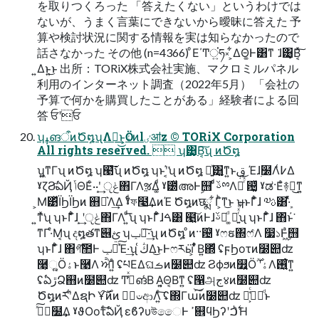
を取りつくろった 「答えたくない」というわけでは
ないが、うまく言葉にできないから曖昧に答えた 予
算や検討状況に関する情報を実は知らなかったので
話さなかった その他 (n=4366) ͦΕ΄Ͳਂ͍ཧ༝ ͕͋ΔΘ͚Ͱ͸ͳ ͘ɺ͸͙Β͔ͯ͠
͍Δͱ͍͏͜ͱ 出所：TORiX株式会社実施、マクロミルパネル
利⽤のインターネット調査（2022年5⽉） 「会社の
予算で何かを購買したことがある」経験者による回
答 ਓʹਓ
ʮߪങऀͷԾ໘ʯΛ֎͢͜ͱ͕Ӧۀͷlٸॴz © TORiX Corporation
All rights reserved.  ʮ͸͙Β͔͠ʯ ͷԾ໘
ʮ͍͖ͳΓʯ ͷԾ໘ ʮ๩͠͞ʯ ͷԾ໘ ʮͱʹ͔҆͘͘ʯ ͷԾ໘ ฉ͍ͯ͸͍͚ͳ͍ͱࢥ ͍͜Έɺ࣭໰Λ߇͑Δ
ˠζϨͨఏҊ ݴΘΕͨ··ʹ͙͢ ݟੵ΋ΓΛૹΔ͚ͩ ˠ౰ͯഅͰࣦ஫ ͨͩࢿྉΛૹͬͯ ଴͚ͭͩ ˠಡ·Εͣ࿈བྷ͜ͳ͍
͕Μ͹ͬͯΪϦΪϦͷ ஋Լ͛Λ͢Δ ˠͨͩফ໣͢ΔͷΈ Ծ໘ͷछྨ ͋Γ͕ͪͳ͜ͱ ʮͱΓ͋͑ͣɺ ༧ࢉ͸ܾ·ͬͯ
͍ͳͯ͘ʯ ʮͱΓ͋͑ͣɺ ͙͢ʹݟੵ΋ΓΛ ͍ͩ͘͞ʯ ʮͱΓ͋͑ͣɺࠓ͸ ๩͍͠ͷͰɺࢿྉͩ ͚ૹ͍ͬͯͩ͘͞ʯ ʮͱΓ͋͑ͣɺ ΋ͬͱ҆͘
ͳΓ·ͤΜ͔ʯ ද໘తͳ୆ࢺ ʮݕ౼͠·͢ʯ ͷԾ໘ ͦͷ··଴ͭ ˠෆຬ΍ෆ҆Λ ෷১Ͱ͖ࣦͣ஫
ʮͱΓ͋͑ͣɺ ΋͏গࣾ͠಺Ͱ ݕ౼ͯ͠Έ·͢ʯ ڭ͑Δ͜ͱͰෆརӹ͕ ͋ͬͨΒ͍΍ͩ ʢϝϦοτͷ໰୊ʣ
࿩͕ૣ͍Ӧۀͱ࿩Λ ਐΊ͍ͨ ʢཔΕΔଘࡏͷ໰୊ʣ Ϩϕϧͷ௿͍Ӧۀʹ ࣌ؒΛ࢖͍ͨ͘ͳ͍
ʢఏڙՁ஋ͷ໰୊ʣ Ͳ͏ߟ͑ͯങͬͨΒ Α͍͔Θ͔Βͳ͍ ʢ൑அج४ͷ໰୊ʣ
Ծ໘ͷཪʹ͋ΔຊԻ Ұ࣌͠ͷ͗ͷ ݱ࣮ಀආΛ͍ͨ͠ ʢ΍Γա͝͠ͷ໰୊ʣ ڭ͑ͨํ͕ಘͩͱ
࣭ࣔͯ͠໰͢Δ ˠϑΟοτͨ͠ఏҊ εϐʔυউෛͰ ߴ଎ϥϦʔʹ࣋ͪࠐΉ