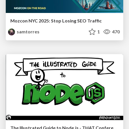
Mozcon NYC 2025: Stop Losing SEO Traffic
samtorres
1
470
The Illustrated Guide to Node.js - THAT Conference 2024