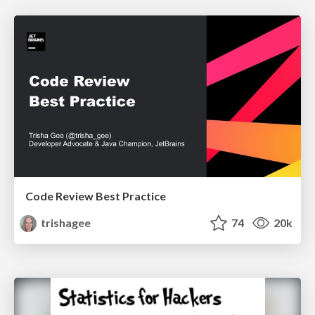
Code Review Best Practice
trishagee
74
20k