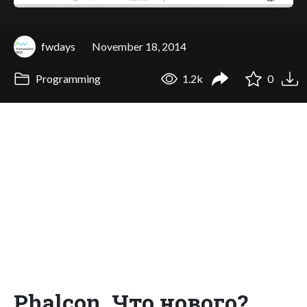
fwdays
November 18, 2014
Programming
1.2k
0
Phalcon. Что нового?