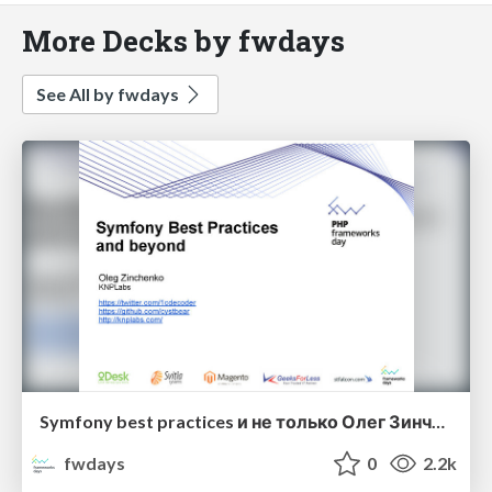
More Decks by fwdays
See All by fwdays
Symfony best practices и не только Олег Зинченко
fwdays
0
2.2k