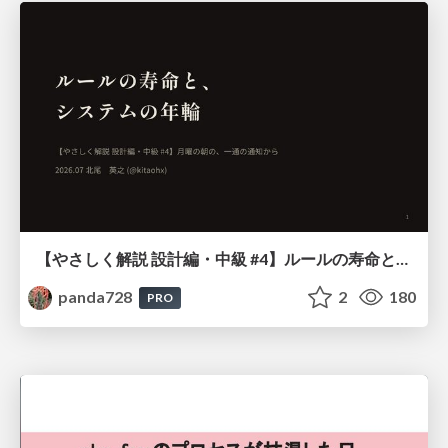
【やさしく解説 設計編・中級 #4】ルールの寿命と、システムの年輪
panda728
2
180
PRO