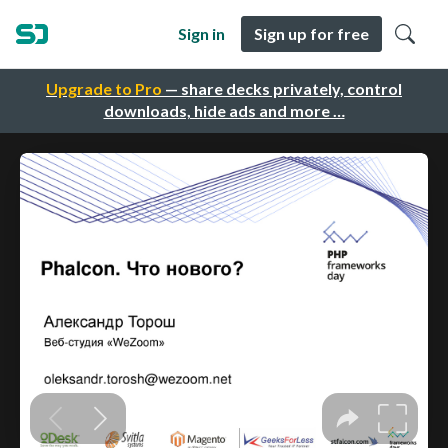
Sign in
Sign up for free
Upgrade to Pro
— share decks privately, control
downloads, hide ads and more …