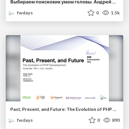
Выбираем поисковик умом головы. Андрей Аксенов
fwdays
0
1.5k
Past, Present, and Future: The Evolution of PHP Development. Nate Abele
fwdays
0
890