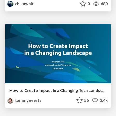
chikuwait
0
680
How to Create Impact in a Changing Tech Landscape [PerfNow 2023]
tammyeverts
56
3.4k