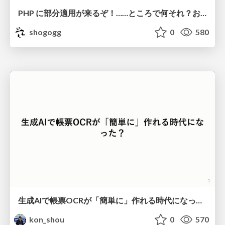
PHP に部分適用が来るぞ！……ところで何それ？おいしいの？ #phpcon / phpcon-2026
shogogg
0
580
生成AIで帳票OCRが「簡単に」作れる時代になった？
kon_shou
0
570