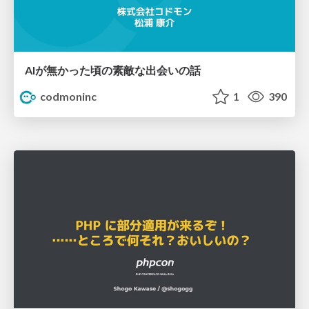
AIが無かった頃の素敵な出会いの話
codmoninc
1
390