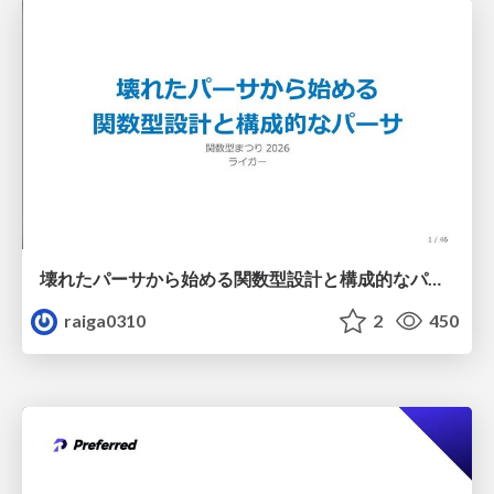
壊れたパーサから始める関数型設計と構成的なパーサ #fp_matsuri
raiga0310
2
450