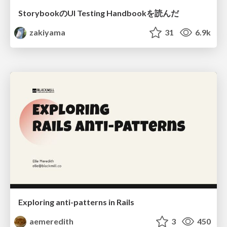
StorybookのUI Testing Handbookを読んだ
zakiyama
31
6.9k
Exploring anti-patterns in Rails
aemeredith
3
450