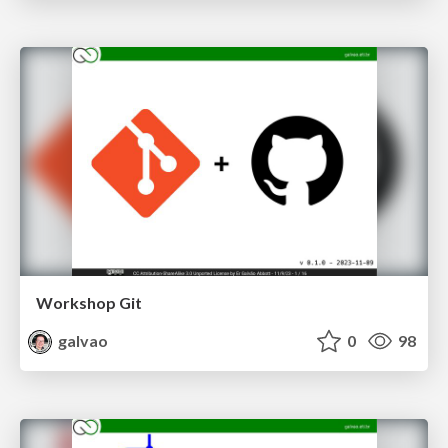
Workshop Git
galvao
0
98