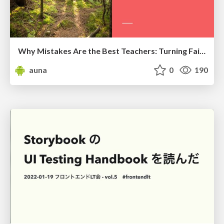
Why Mistakes Are the Best Teachers: Turning Failure into a Pathway for Growth
auna
0
190