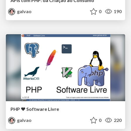
APIs com PHP: da Criação ao Consumo
galvao
0
190
PHP ❤️ Software Livre
galvao
0
220