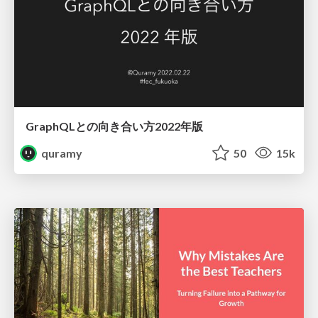
GraphQLとの向き合い方2022年版
quramy
50
15k