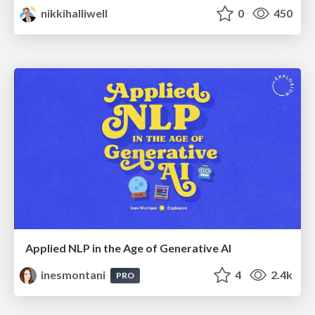
nikkihalliwell
0
450
Applied NLP in the Age of Generative AI
inesmontani
4
2.4k
PRO