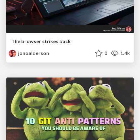
The browser strikes back
jonoalderson
0
1.4k