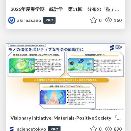
2026年度春学期 統計学 第11回 分布の「型」を考える － 確率分布モデルと正規分布 (2026. 6. 11)
akiraasano
0
160
PRO
Visionary Initiative: Materials-Positive Society 「モノの進化をポジティブな社会の原動力に」｜Science Tokyo（東京科学大学）
sciencetokyo
0
890
PRO