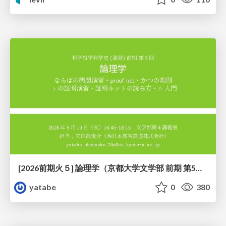
[2026前期火５] 論理学（京都大学文学部 前期 第5回）「 ならばの問題演習・proof net・かつの規則」
yatabe
0
380