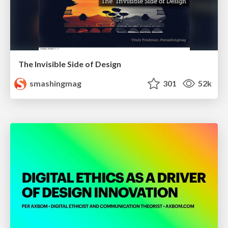
The Invisible Side of Design
smashingmag
301
52k