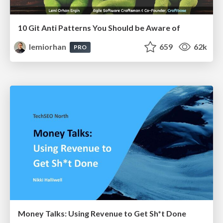
10 Git Anti Patterns You Should be Aware of
lemiorhan
659
62k
PRO
Money Talks: Using Revenue to Get Sh*t Done