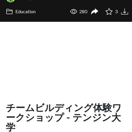
Education
280
3
チームビルディング体験ワ
ークショップ - テンジン大
学