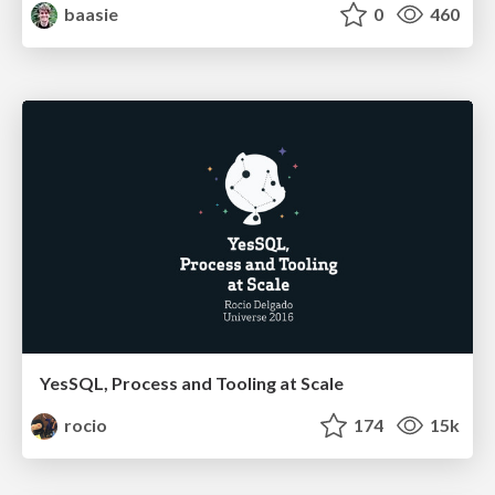
baasie
0
460
YesSQL, Process and Tooling at Scale
rocio
174
15k