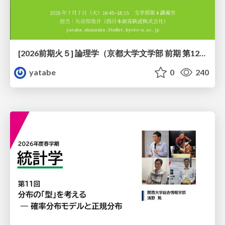
[2026前期火５] 論理学（京都大学文学部 前期 第12回）「証明を走らせる：カリー・ハワード対応」
yatabe
0
240