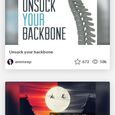
Unsuck your backbone
ammeep
672
58k