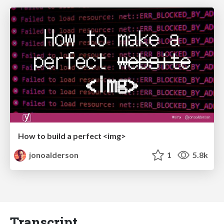
How to build a perfect <img>
jonoalderson
1
5.8k
Transcript