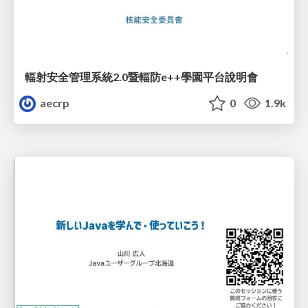
輻射安全管理系統2.0暨輻防e++學園平台說明會
aecrp
0
1.9k