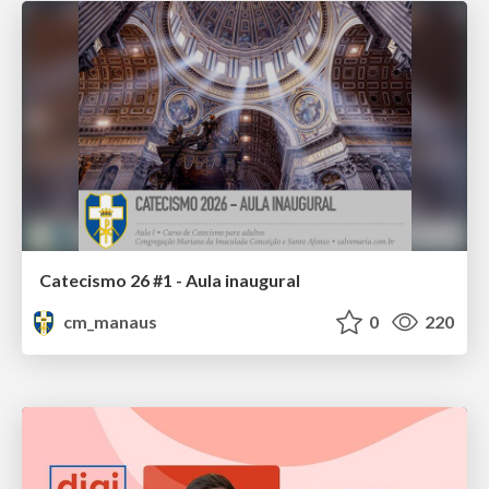
Catecismo 26 #1 - Aula inaugural
cm_manaus
0
220