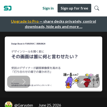
Sign in
Sign up for free
Upgrade to Pro
— share decks privately, control
downloads, hide ads and more …
@Garyuten
June 25, 2026