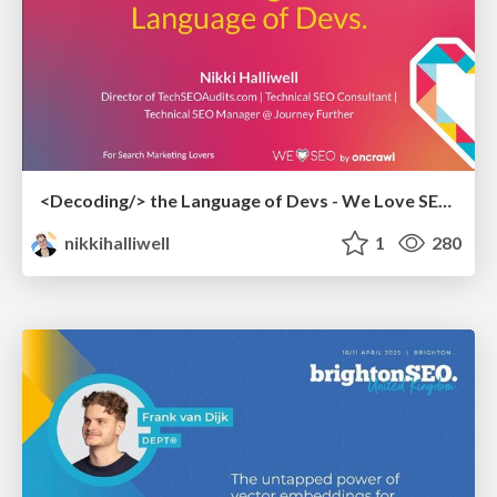
<Decoding/> the Language of Devs - We Love SEO 2024
nikkihalliwell
1
280