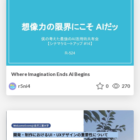
Where Imagination Ends AI Begins
r5ni4
0
270