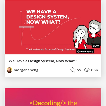
We Have a Design System, Now What?
morganepeng
55
8.2k