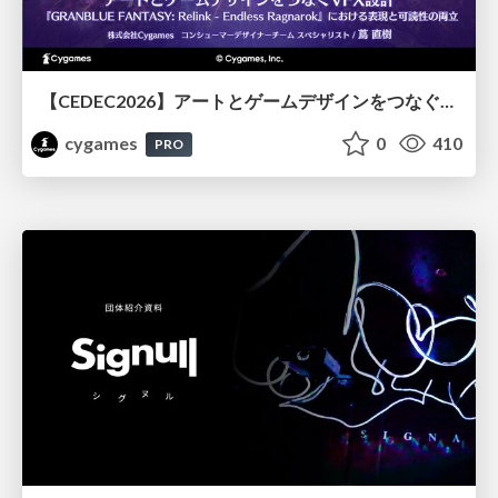
【CEDEC2026】アートとゲームデザインをつなぐVFX設計『GRANBLUE FANTASY: Relink - Endless Ragnarok』における表現と可読性の両立
cygames
0
410
PRO