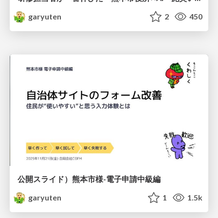
garyuten
2
450
公開スライド）熊本市様-電子申請中級編
garyuten
1
1.5k