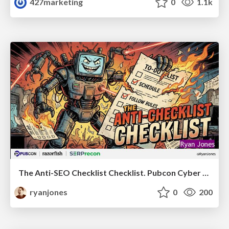
427marketing
0
1.1k
The Anti-SEO Checklist Checklist. Pubcon Cyber Week
ryanjones
0
200