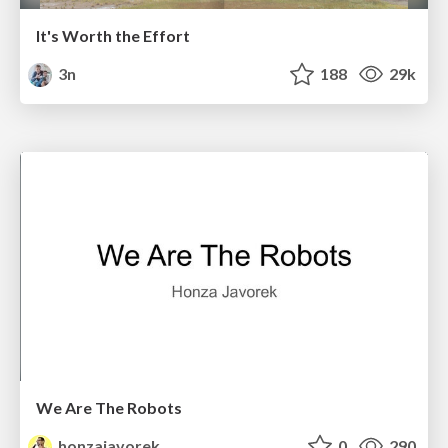
It's Worth the Effort
3n
188
29k
We Are The Robots
honzajavorek
0
290