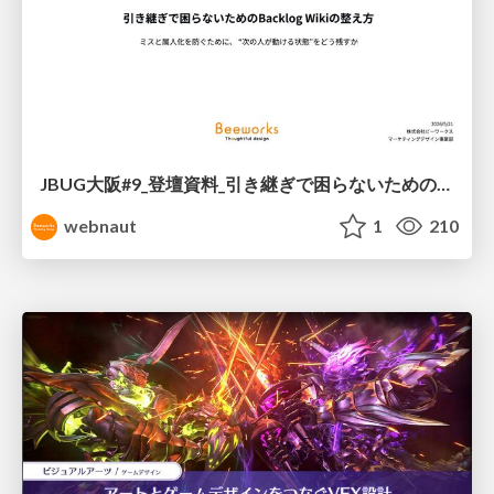
JBUG大阪#9_登壇資料_引き継ぎで困らないためのBacklogWikiの整え方_ミスと属人化を防ぐために、 “次の人が動ける状態”をどう残すか
webnaut
1
210