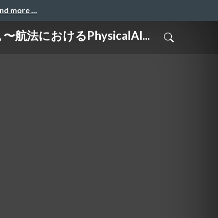
and more …
おけるPhysicalAI...