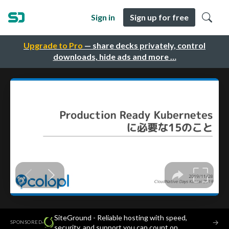
Sign in
Sign up for free
Upgrade to Pro
— share decks privately, control
downloads, hide ads and more …
SiteGround - Reliable hosting with speed,
·
→
SPONSORED
security, and support you can count on.