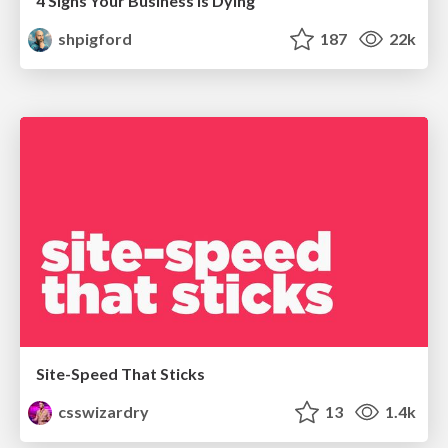
4 Signs Your Business is Dying
shpigford
187
22k
Site-Speed That Sticks
csswizardry
13
1.4k