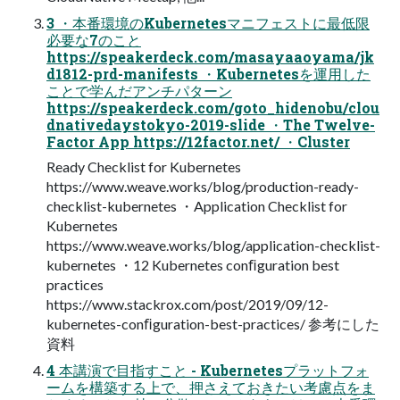
3 ・本番環境のKubernetesマニフェストに最低限
必要な7のこと
https://speakerdeck.com/masayaaoyama/jk
d1812-prd-manifests ・Kubernetesを運用した
ことで学んだアンチパターン
https://speakerdeck.com/goto_hidenobu/clou
dnativedaystokyo-2019-slide ・The Twelve-
Factor App https://12factor.net/ ・Cluster
Ready Checklist for Kubernetes
https://www.weave.works/blog/production-ready-
checklist-kubernetes ・Application Checklist for
Kubernetes
https://www.weave.works/blog/application-checklist-
kubernetes ・12 Kubernetes conﬁguration best
practices
https://www.stackrox.com/post/2019/09/12-
kubernetes-conﬁguration-best-practices/ 参考にした
資料
4 本講演で目指すこと - Kubernetesプラットフォ
ームを構築する上で、押さえておきたい考慮点をま