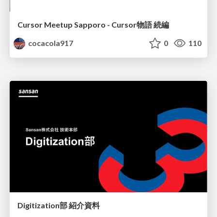
Cursor Meetup Sapporo - Cursor物語 続編
cocacola917
0
110
Digitization部 紹介資料