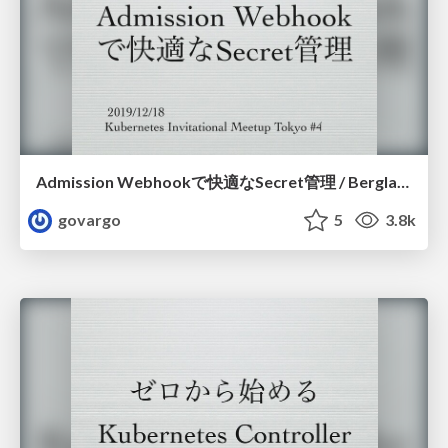
Admission Webhookで快適なSecret管理 / Berglas Secret Admission Webhook
govargo
5
3.8k