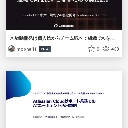
AI駆動開発は個人技からチーム戦へ：組織でAIを使いこなすための実践設計
moongift
0
430
PRO