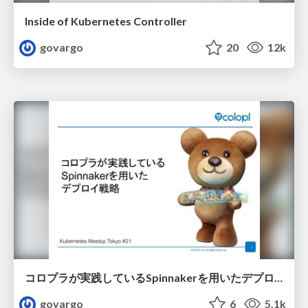
Inside of Kubernetes Controller
govargo
20
12k
コロプラが実践しているSpinnakerを用いたデプロイ戦略 / Deploy Strategy with Spinnaker at Colopl
govargo
6
5.1k