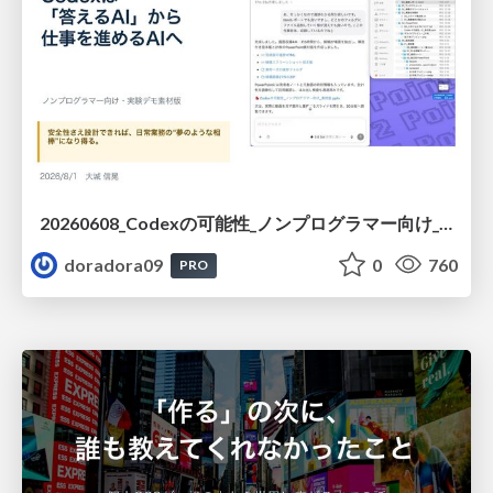
20260608_Codexの可能性_ノンプログラマー向け_大城追記
doradora09
0
760
PRO