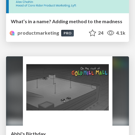
What’s in a name? Adding method to the madness
productmarketing
24
4.1k
PRO
Abbi's Birthday