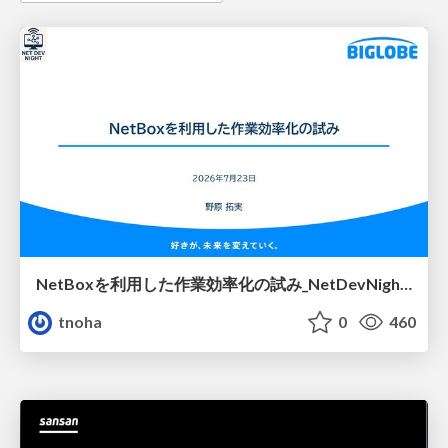
NetBoxを利用した作業効率化の試み_NetDevNight4
tnoha
0
460