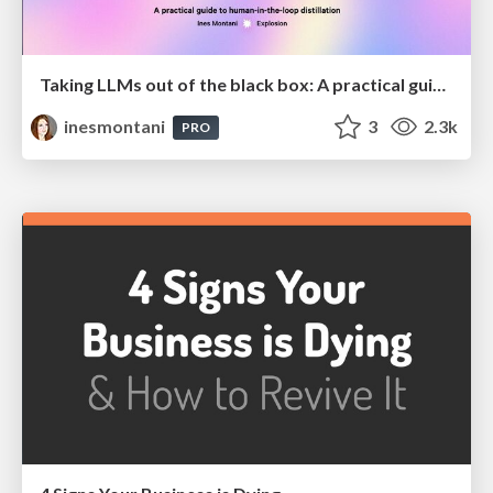
Taking LLMs out of the black box: A practical guide to human-in-the-loop distillation
inesmontani
3
2.3k
PRO