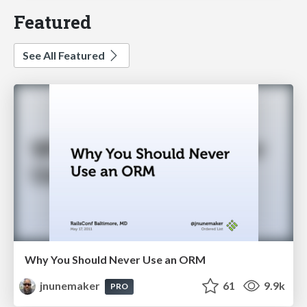
Featured
See All Featured
Why You Should Never Use an ORM
jnunemaker
61
9.9k
PRO