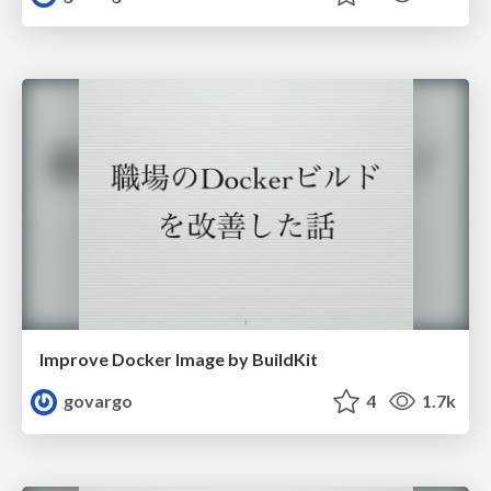
Improve Docker Image by BuildKit
govargo
4
1.7k