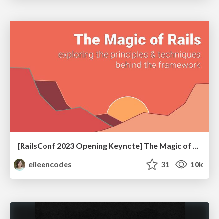
[RailsConf 2023 Opening Keynote] The Magic of Rails
eileencodes
31
10k