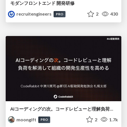
モダンフロントエンド 開発研修
recruitengineers
2
430
PRO
AIコーディングの次。コードレビューと理解負荷を解消して組織の開発生産性を高める
moongift
2
1.7k
PRO