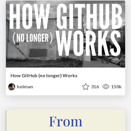
How GitHub (no longer) Works
holman
316
150k