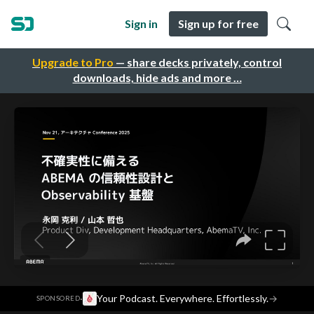
Sign in
Sign up for free
Upgrade to Pro
— share decks privately, control
downloads, hide ads and more …
·
Your Podcast. Everywhere. Effortlessly.
→
SPONSORED