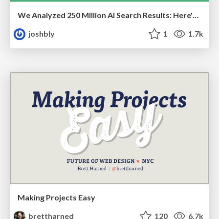
We Analyzed 250 Million AI Search Results: Here's What I Found
joshbly
1
1.7k
Making Projects Easy
brettharned
120
6.7k