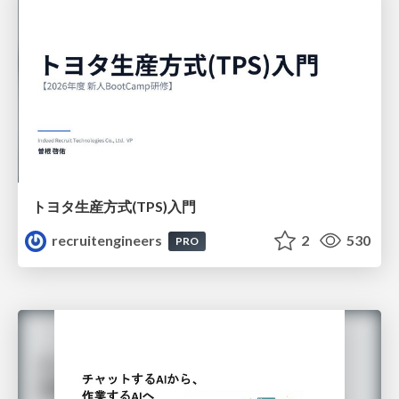
トヨタ⽣産⽅式(TPS)⼊⾨
recruitengineers
2
530
PRO