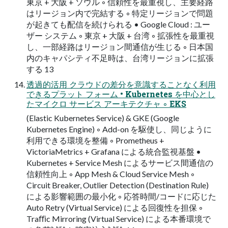
東京 + 大阪 + ソウル ◦ 信頼性を最重視し、主要経路
はリージョン内で完結する ◦ 特定リージョンで問題
が起きても配信を続けられる • Google Cloud : ユー
ザー システム ◦ 東京 + 大阪 + 台湾 ◦ 拡張性を最重視
し、一部経路はリージョン間通信が生じる ◦ 日本国
内のキャパシティ不足時は、台湾リージョンに拡張
する 13
透過的活用 クラウドの差分を意識することなく利用
できるプラット フォーム • Kubernetes を中心とし
たマイクロ サービス アーキテクチャ ◦ EKS
(Elastic Kubernetes Service) & GKE (Google
Kubernetes Engine) ◦ Add-on を駆使し、同じように
利用できる環境を整備 ◦ Prometheus +
VictoriaMetrics + Grafana による統合監視基盤 •
Kubernetes + Service Mesh によるサービス間通信の
信頼性向上 ◦ App Mesh & Cloud Service Mesh ◦
Circuit Breaker, Outlier Detection (Destination Rule)
による影響範囲の最小化 ◦ 応答時間/コードに応じた
Auto Retry (Virtual Service) による回復性を担保 ◦
Traﬃc Mirroring (Virtual Service) による本番環境で