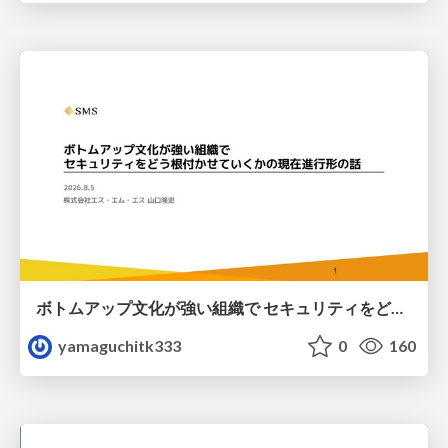
ボトムアップ文化が強い組織で セキュリティをどう根付かせていくかの現在進行形の話 / Making Security Stick in a Bottom-Up Organization
yamaguchitk333
0
160