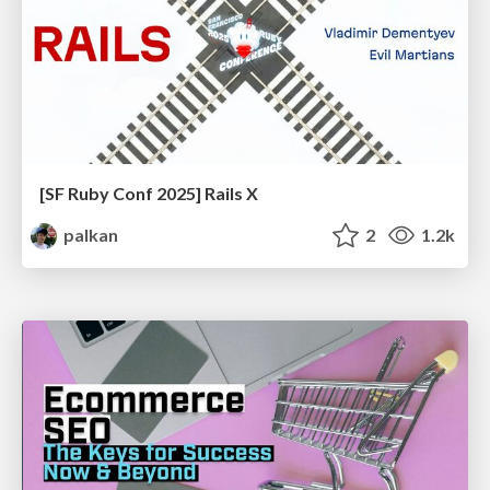
[SF Ruby Conf 2025] Rails X
palkan
2
1.2k