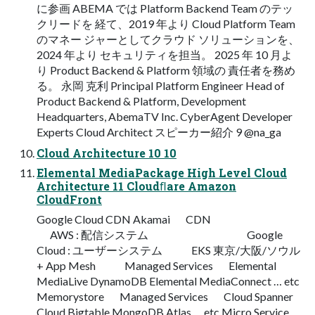
に参画 ABEMA では Platform Backend Team のテッ
クリードを 経て、2019 年より Cloud Platform Team
のマネー ジャーとしてクラウド ソリューションを、
2024 年より セキュリティを担当。 2025 年 10 月よ
り Product Backend & Platform 領域の 責任者を務め
る。 永岡 克利 Principal Platform Engineer Head of
Product Backend & Platform, Development
Headquarters, AbemaTV Inc. CyberAgent Developer
Experts Cloud Architect スピーカー紹介 9 @na_ga
Cloud Architecture 10 10
Elemental MediaPackage High Level Cloud
Architecture 11 Cloudﬂare Amazon
CloudFront
Google Cloud CDN Akamai CDN
AWS : 配信システム Google
Cloud : ユーザーシステム EKS 東京/大阪/ソウル
+ App Mesh Managed Services Elemental
MediaLive DynamoDB Elemental MediaConnect … etc
Memorystore Managed Services Cloud Spanner
Cloud Bigtable MongoDB Atlas … etc Micro Service