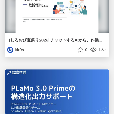
[しろおび夏祭り2026] チャットするAIから、作業するAIへ - 使われ方の変化と、その裏側で起きていること
kk0n
0
1.6k