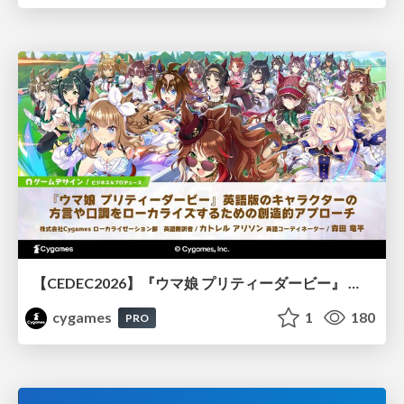
【CEDEC2026】『ウマ娘 プリティーダービー』 英語版のキャラクターの方言や口調をローカライズするための創造的アプローチ
cygames
1
180
PRO