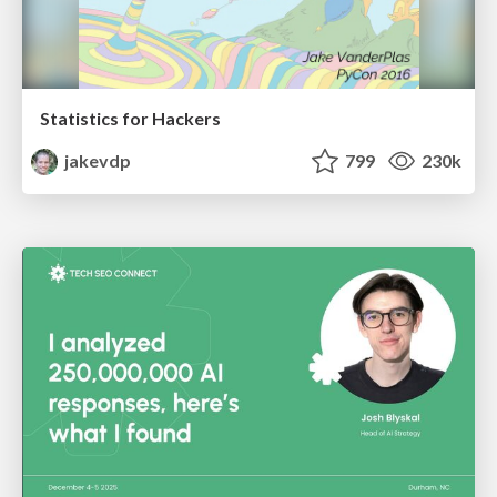
Statistics for Hackers
jakevdp
799
230k