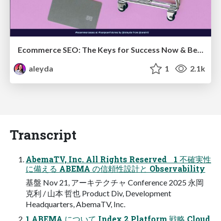
Ecommerce SEO: The Keys for Success Now & Beyond - #SERPConf2024
aleyda
1
2.1k
Transcript
AbemaTV, Inc. All Rights Reserved 1 不確実性
に備える ABEMA の信頼性設計と Observability
基盤 Nov 21, アーキテクチャ Conference 2025 永岡
克利 / 山本 哲也 Product Div, Development
Headquarters, AbemaTV, Inc.
1 ABEMA について Index 2 Platform 戦略 Cloud