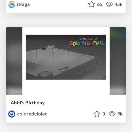
rkaga
63
45k
Abbi's Birthday
coloredviolet
3
9k