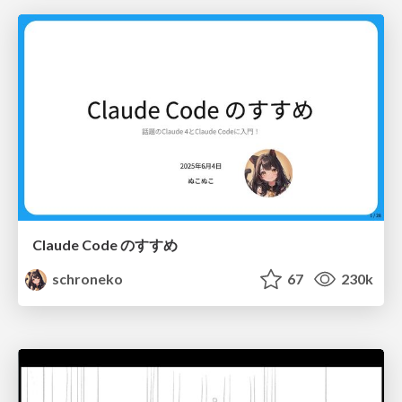
Claude Code のすすめ
schroneko
67
230k