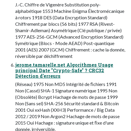
J.-C. Chiffre de Vigenère Substitution poly-
alphabétique 1553 Machine Enigma Électromécanique
à rotors 1918 DES (Data Encryption Standard)
Chiffrement par blocs (56 bits) 1977 RSA (Rivest-
Shamir-Adleman) Asymétrique (Clé publique / privée)
1977 AES-256-GCM (Advanced Encryption Standard)
Symétrique (Blocs - Mode AEAD) Post-quantique
2001 (AES) 2007 (GCM) Chiffrement : cache la donnée,
réversible par déchiffrement
jerome.tamarelle.net Algorithmes Usage
principal Date "Crypto-Safe" ? CRC32
Détection d'erreurs
(Réseau) 1975 Non MD5 Intégrité de ﬁchiers 1991
Non (Cassé) SHA-1 Signature numérique 1995 Non
(Obsolète) Bcrypt Hachage de mots de passe 1999
Non (Sans sel) SHA-256 Sécurité standard & Bitcoin
2001 Oui xxHash (XXH3) Performance / Big Data
2012 / 2019 Non Argon2 Hachage de mots de passe
2015 Oui Hachage : signature unique et ﬁxe d'une
donnée, irréversible.