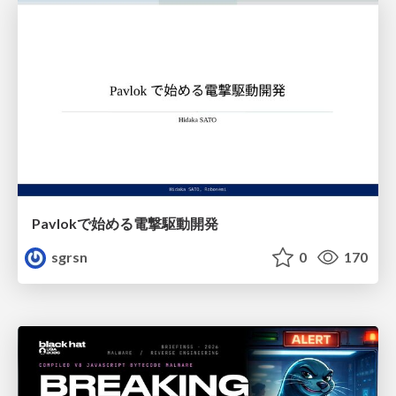
Pavlokで始める電撃駆動開発
sgrsn
0
170