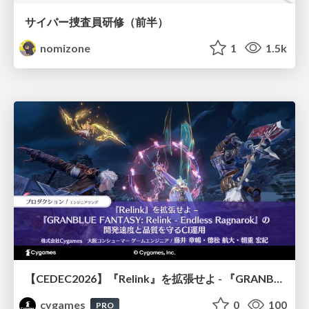
サイバー捜査員研修（前半）
nomizone
1
1.5k
【CEDEC2026】『Relink』を拡張せよ - 『GRANBLUE FANTASY: Relink - Endless Ragnarok』の開発速度と品質を守るCI運用
cygames
0
100
PRO