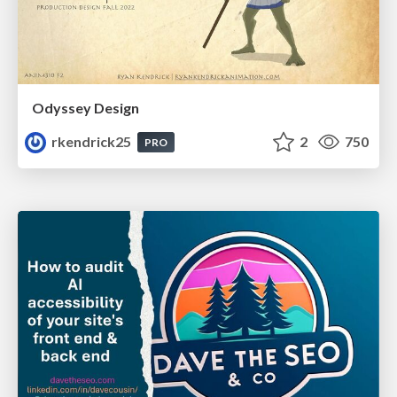
Odyssey Design
rkendrick25
2
750
PRO