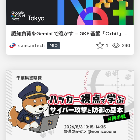
認知負荷をGemini で溶かす — GKE 基盤「Orbit」における AI エージェントの実践
sansantech
1
240
PRO