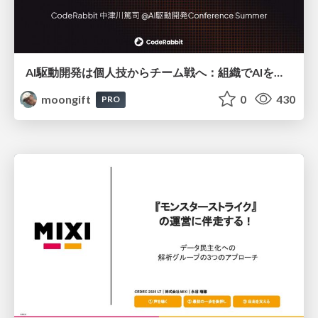
AI駆動開発は個人技からチーム戦へ：組織でAIを使いこなすための実践設計
moongift
0
430
PRO