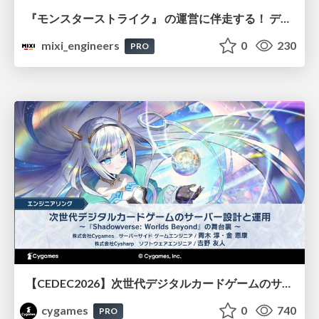
『モンスターストライク』 の運営に伴走する！ データ民主化への 解析グループの3つのアプローチ
mixi_engineers
0
230
PRO
【CEDEC2026】次世代デジタルカードゲームのサーバー設計と運用 〜『Shadowverse: Worlds Beyond』の舞台裏～
cygames
0
740
PRO