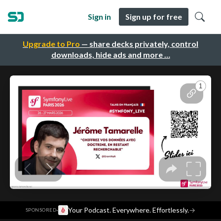
Sign in
Sign up for free
Upgrade to Pro
— share decks privately, control
downloads, hide ads and more …
·
Your Podcast. Everywhere. Effortlessly.
→
SPONSORED