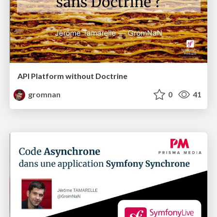
API Platform without Doctrine
gromnan
0
41