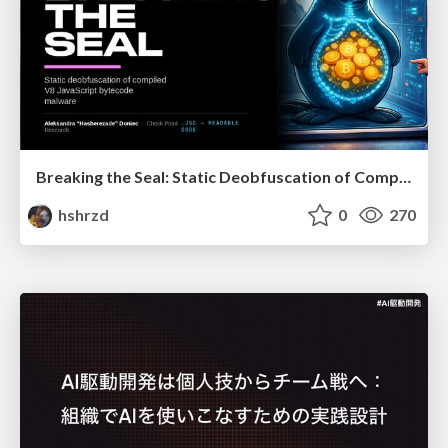
Breaking the Seal: Static Deobfuscation of Compiled V8 JavaScript Bytecode Malware
hshrzd
0
270