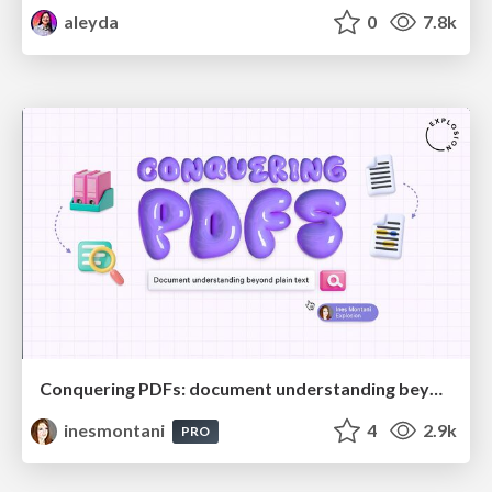
aleyda
0
7.8k
Conquering PDFs: document understanding beyond plain text
inesmontani
4
2.9k
PRO