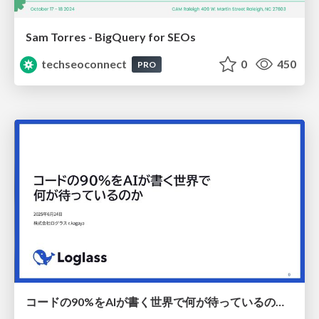
Sam Torres - BigQuery for SEOs
techseoconnect
0
450
PRO
コードの90%をAIが書く世界で何が待っているのか / What awaits us in a world where 90% of the code is written by AI