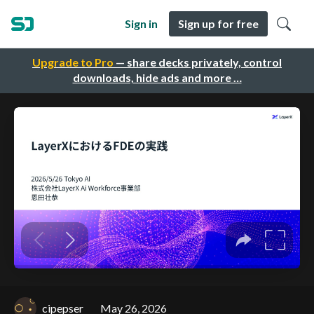
Sign in
Sign up for free
Upgrade to Pro
— share decks privately, control
downloads, hide ads and more …
cipepser
May 26, 2026