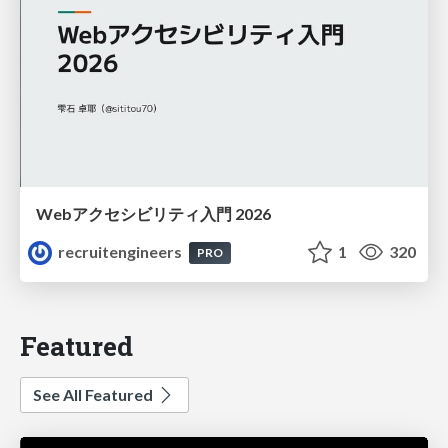
Webアクセシビリティ入門 2026
recruitengineers
1
320
PRO
Featured
See All Featured