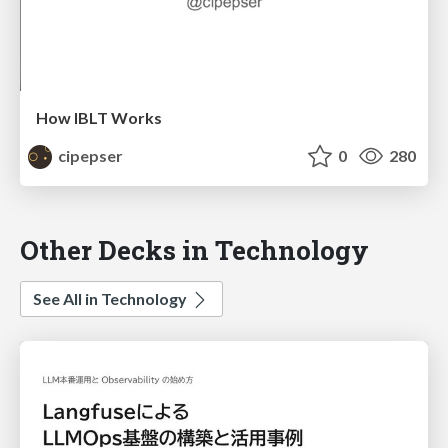
How IBLT Works
cipepser
0
280
Other Decks in Technology
See All in Technology