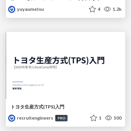
yuyaumetsu
4
1.2k
トヨタ⽣産⽅式(TPS)⼊⾨
recruitengineers
1
500
PRO