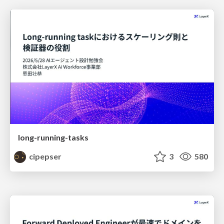
long-running-tasks
cipepser
3
580