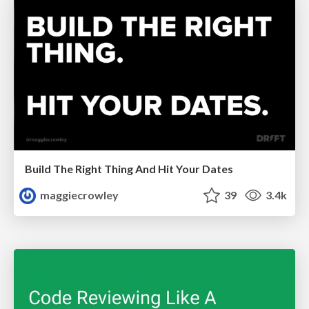
Build The Right Thing And Hit Your Dates
maggiecrowley
39
3.4k