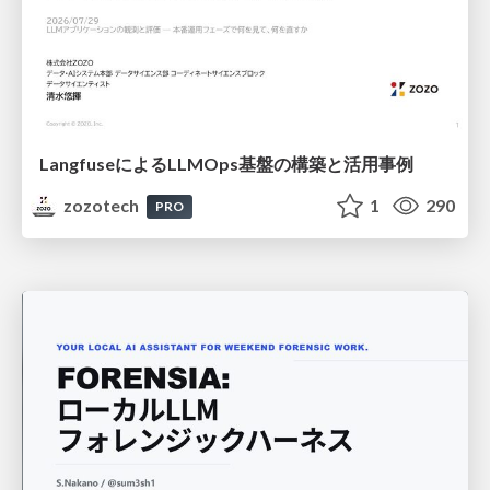
LangfuseによるLLMOps基盤の構築と活用事例
zozotech
1
290
PRO