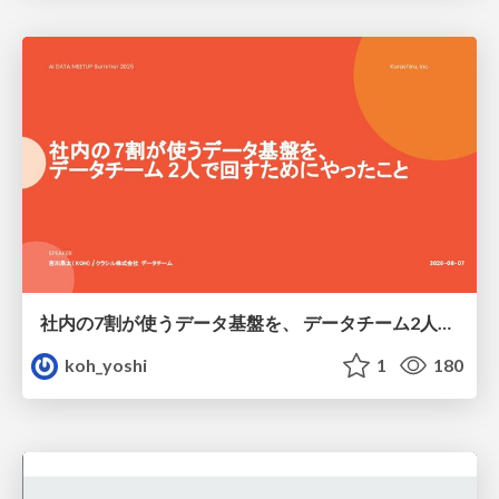
社内の7割が使うデータ基盤を、 データチーム2人で回すためにやったこと
koh_yoshi
1
180