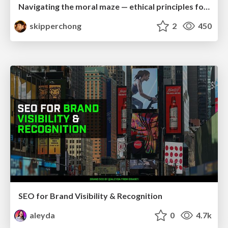
Navigating the moral maze — ethical principles for Al-driven product design
skipperchong
2
450
SEO for Brand Visibility & Recognition
aleyda
0
4.7k