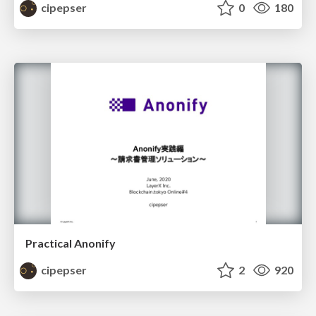
cipepser
0
180
Practical Anonify
cipepser
2
920