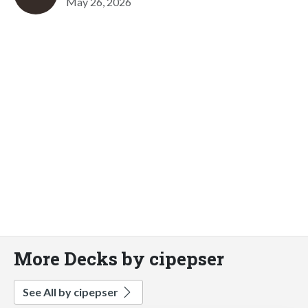
May 26, 2026
More Decks by cipepser
See All by cipepser