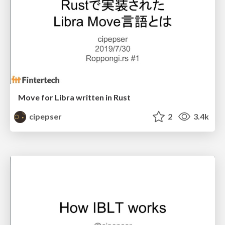
Move for Libra written in Rust
cipepser
2
3.4k