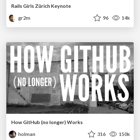
Rails Girls Zürich Keynote
gr2m
96
14k
How GitHub (no longer) Works
holman
316
150k