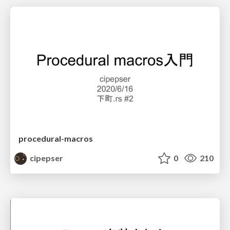
procedural-macros
cipepser
0
210