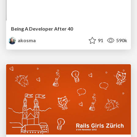
Being A Developer After 40
akosma
91
590k