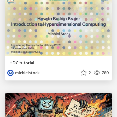
HDC tutorial
michielstock
2
780