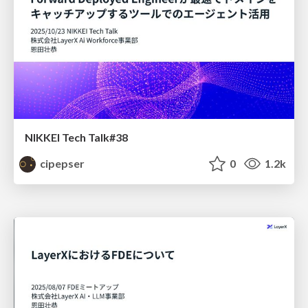
NIKKEI Tech Talk#38
cipepser
0
1.2k