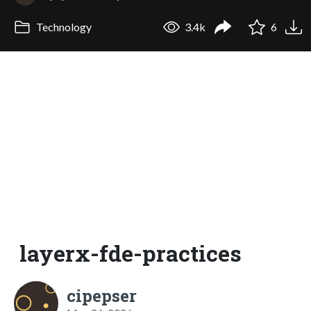
Technology
3.4k
6
layerx-fde-practices
cipepser