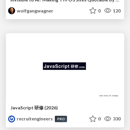
wolfgangwagner
0
120
JavaScript 研修 (2026)
recruitengineers
0
330
PRO