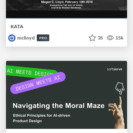
KATA
mclloyd
35
15k
PRO