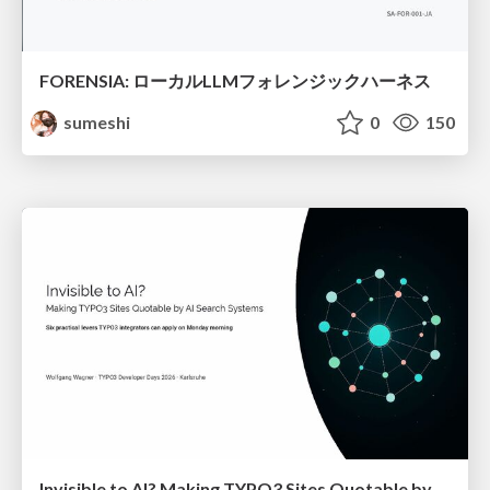
FORENSIA: ローカルLLMフォレンジックハーネス
sumeshi
0
150
Invisible to AI? Making TYPO3 Sites Quotable by AI Search Systems