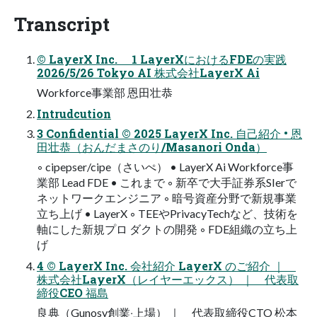
Transcript
© LayerX Inc. 1 LayerXにおけるFDEの実践
2026/5/26 Tokyo AI 株式会社LayerX Ai
Workforce事業部 恩⽥壮恭
Intrudcution
3 Confidential © 2025 LayerX Inc. 自己紹介 • 恩
田壮恭（おんだまさのり/Masanori Onda）
◦ cipepser/cipe（さいぺ） • LayerX Ai Workforce事
業部 Lead FDE • これまで ◦ 新卒で大手証券系SIerで
ネットワークエンジニア ◦ 暗号資産分野で新規事業
立ち上げ • LayerX ◦ TEEやPrivacyTechなど、技術を
軸にした新規プロ ダクトの開発 ◦ FDE組織の立ち上
げ
4 © LayerX Inc. 会社紹介 LayerX のご紹介 ｜
株式会社LayerX（レイヤーエックス） ｜ 代表取
締役CEO 福島
良典（Gunosy創業‧上場） ｜ 代表取締役CTO 松本