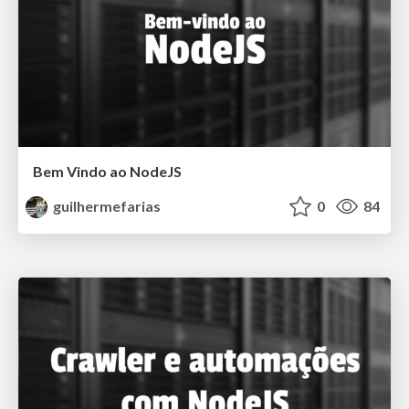
Bem Vindo ao NodeJS
guilhermefarias
0
84