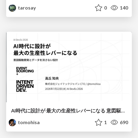
tarosay
0
140
AI時代に設計が 最大の生産性レバーになる 意図駆動開発とデータを消さない設計｜Don't Delete Your Data or Your Intent — Design as the Deepest Lever in the AI Era
tomohisa
1
690