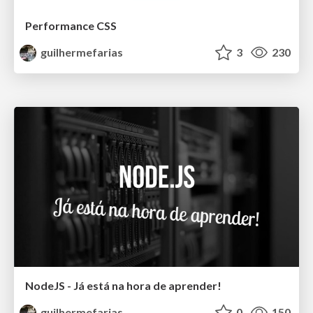
Performance CSS
guilhermefarias
3
230
NodeJS - Já está na hora de aprender!
guilhermefarias
0
150