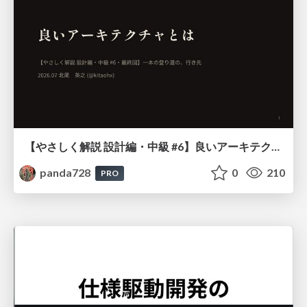
【やさしく解説 設計編・中級 #6】良いアーキテクチャとは ～ 一本の登り道の、行き先 ～
panda728
0
210
PRO