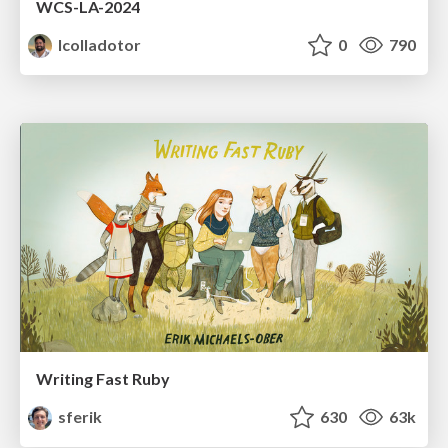
WCS-LA-2024
lcolladotor
0
790
Writing Fast Ruby
sferik
630
63k