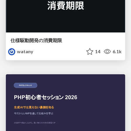
仕様駆動開発の消費期限
watany
14
6.1k