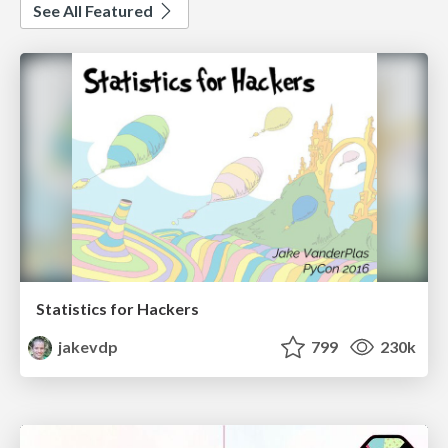
See All Featured
Statistics for Hackers
jakevdp
799
230k