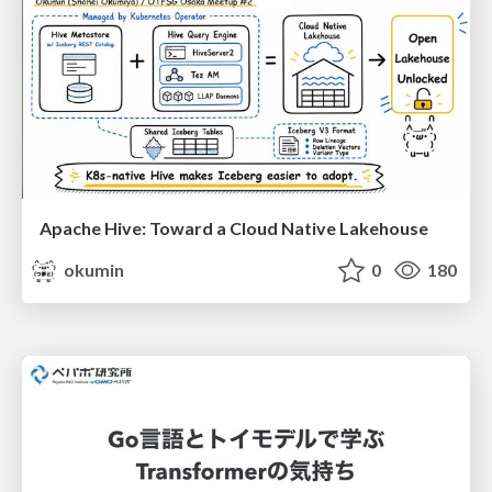
Apache Hive: Toward a Cloud Native Lakehouse
okumin
0
180