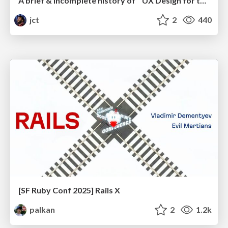
A brief & incomplete history of UX Design for the World Wide Web: 1989–2019
jct
2
440
[SF Ruby Conf 2025] Rails X
palkan
2
1.2k