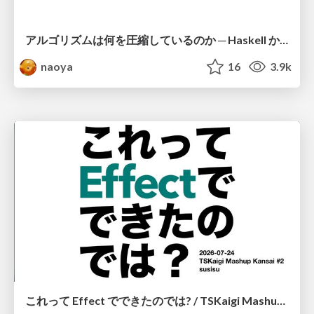
アルゴリズムは何を圧縮しているのか ─ Haskell から育った「圧縮代数」というメンタルモデル
naoya
16
3.9k
これって Effect でできたのでは? / TSKaigi Mashup Kansai #2