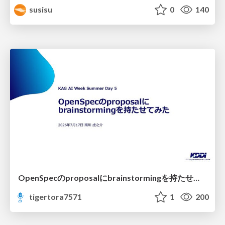
susisu
0
140
OpenSpecのproposalにbrainstormingを持たせてみた
tigertora7571
1
200