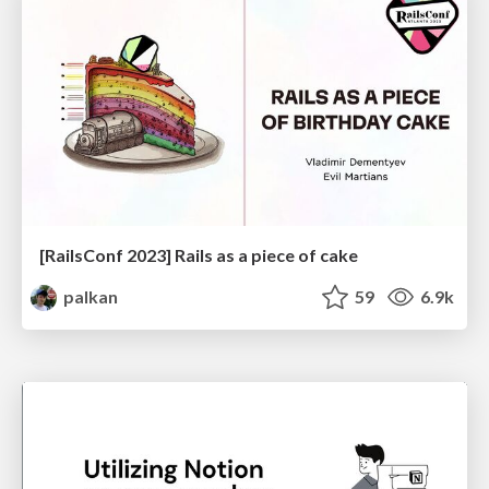
[RailsConf 2023] Rails as a piece of cake
palkan
59
6.9k