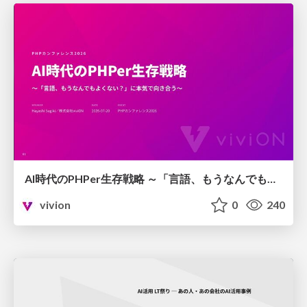
AI時代のPHPer生存戦略 ～「言語、もうなんでもよくない？」に本気で向き合う～
vivion
0
240