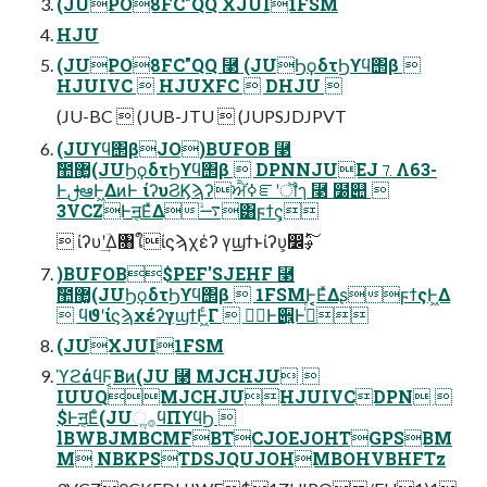
(JUPO8FC"QQ XJUI1FSM
HJU
(JUPO8FC"QQ ⿣ (JUϦϙδτϦϒϥ΢β 
HJUIVC  HJUXFC  DHJU 
(JU-BC  (JUB-JTU  (JUPSJDJPVT
(JUϒϥ΢βJO)BUFOB ⿣
ࣾ಺޲͚(JUϦϙδτϦϒϥ΢β  DPNNJUEJ⒎Λ63-
ͰࢦఆͰ͖ΔͷͰ ίʔυϨϏϡʔਐߦ֬ೝʹॏๅ ⿣ ໰୊ 
3VCZͰॻ͔ΕͯΔ࠷ۙ͸ϝϯς͕
 ίʔυʹؔ͢Δ৘ใίϛϡχέʔ γϣϯͱίʔυ͕෼ࢄ͕ͪ͠
)BUFOB$PEF'SJEHF ⿣
ࣾ಺޲͚(JUϦϙδτϦϒϥ΢β  1FSMͰ͔͔ΕͯΔʂϝϯςͰ͖Δ
 ϥϑʹίϛϡχέʔγϣϯͰ͖ͨΓ  ߹॓Ͱ੎͍Ͱ࡞ͬͨ
(JUXJUI1FSM
ϓϩάϥϜ͔Βͷ(JU ⿣ MJCHJU 
IUUQMJCHJUHJUIVCDPN 
$Ͱॻ͔Εͨ(JUૢ࡞ϥΠϒϥϦ 
lBWBJMBCMFBTCJOEJOHTGPSBM
M NBKPSTDSJQUJOHMBOHVBHFTz