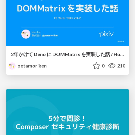
2年かけて Deno に DOMMatrix を実装した話 / How I implemented DOMMatrix in Deno over two years
petamoriken
0
210