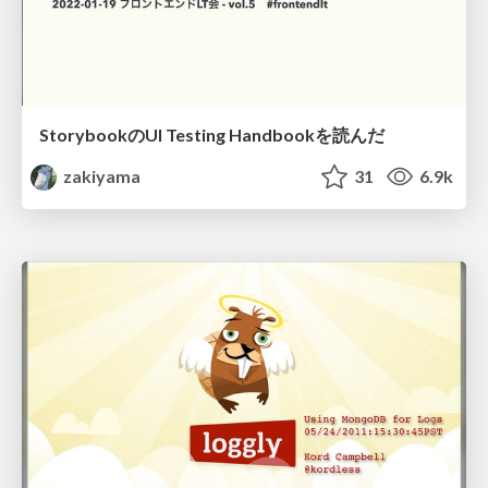
StorybookのUI Testing Handbookを読んだ
zakiyama
31
6.9k