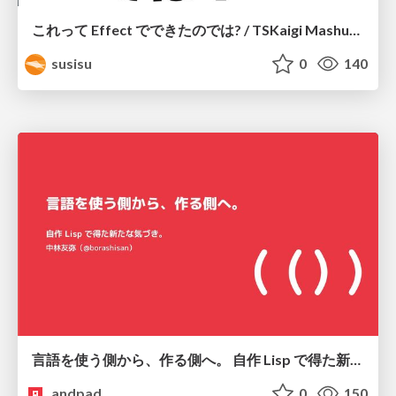
これって Effect でできたのでは? / TSKaigi Mashup Kansai #2
susisu
0
140
言語を使う側から、作る側へ。 自作 Lisp で得た新たな気づき。
andpad
0
150