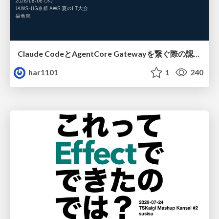
Claude CodeとAgentCore Gatewayを繋ぐ際の認証認可 / Authentication and authorization when connecting Claude Code with AgentCore Gateway
har1101
1
240