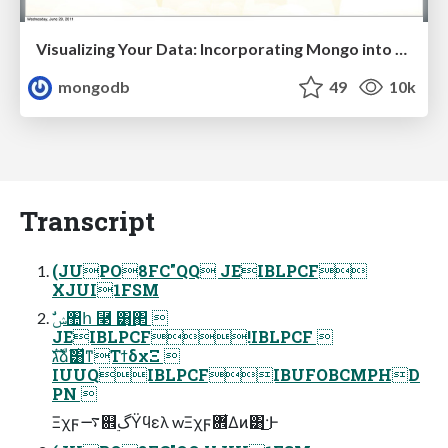
Visualizing Your Data: Incorporating Mongo into Loggly Infrastructure
mongodb
49
10k
Transcript
(JUPO8FC"QQ JEIBLPCF
XJUI1FSM
JEIBLPCF!IBLPCF 
גࣜձࣾ͸ͯͳΤϯδχΞ 
IUUQIBLPCFIBUFOBCMPHD
PN 
Ξχϝ࠷଎࣮گΫϥελ wΞχϝؔ܎͋Δͷ͸͜͜·Ͱ