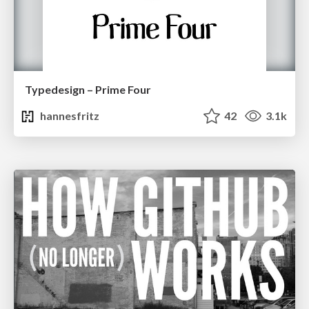
Typedesign – Prime Four
hannesfritz
42
3.1k