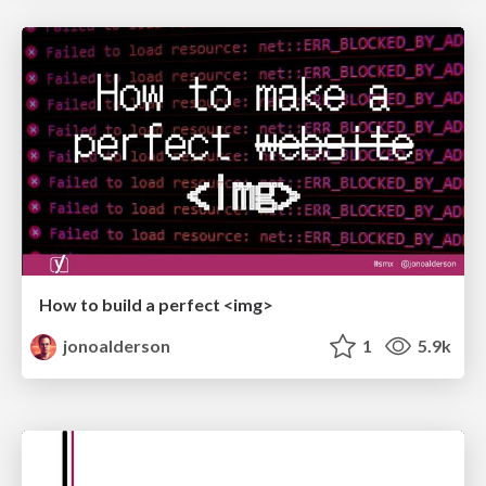
How to build a perfect <img>
jonoalderson
1
5.9k