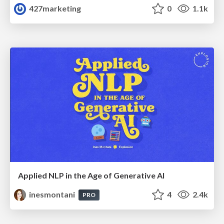
427marketing
0
1.1k
Applied NLP in the Age of Generative AI
inesmontani
4
2.4k
PRO