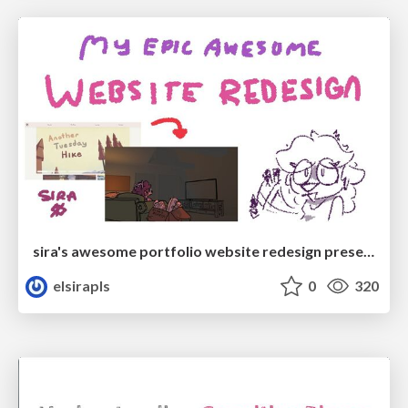
sira's awesome portfolio website redesign presentation
elsirapls
0
320