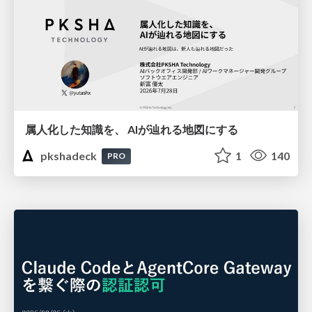
属人化した知識を、 AIが辿れる地図にする
pkshadeck
1
140
PRO