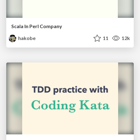
Scala In Perl Company
hakobe
11
12k