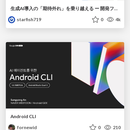
生成AI導入の「期待外れ」を乗り越える ー 開発フロー改革が目指す、真の組織変革
starfish719
0
4k
Android CLI
fornewid
0
210