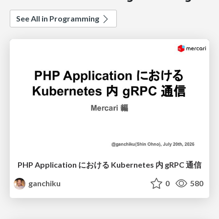
See All in Programming
PHP Application における Kubernetes 内 gRPC 通信
ganchiku
0
580