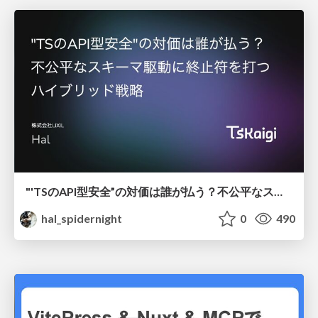
"'TSのAPI型安全”の対価は誰が払う？不公平なスキーマ駆動に終止符を打つハイブリッド戦略
hal_spidernight
0
490