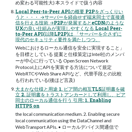
め変わる可能性大) 本スライドで扱う内容
Local Peer-to-Peer APIの概要 P2Pをざっくりい
うと・・・ →サーバーを経由せず端末同士で直接通
信を行える技術 →P2Pが発展するとeCDNのような
UXの良い仕組みが実現しやすくなる Local Peer-
to-Peer API(以降LP2P)は 「サーバーを介さずに
現代のセキュリティ要件を満たしつつ、
Webにおけるローカル通信を安全に実現すること」
を目標としている 提案と仕様策定はIntel社のメンバ
ーが中心に行っている Open Screen Network
Protocol上にAPIを実装する方法について規定
WebRTCやWeb Share APIなど、代替手段との比較
も行われている(後ほど言及)
大まかな仕様と用途 1. ピア間の相互TLS証明書を確
立 2. 証明書をトラストアンカーとして利用し、ピア
同士のローカル通信を行う 引用: 1. Enabling
HTTPS on
the local communication medium. 2. Enabling secure
local communication using the DataChannel and
WebTransport APIs. • ローカルデバイス間通信で