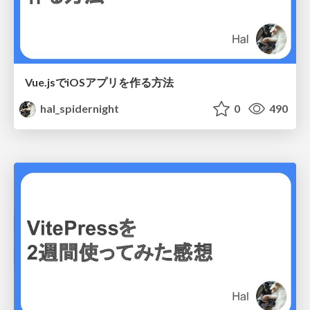
Vue.jsでiOSアプリを作る方法
hal_spidernight
0
490