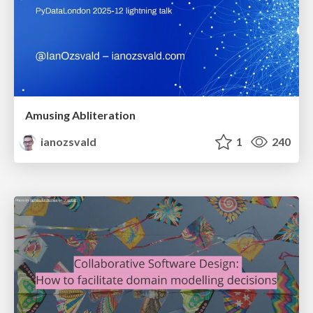
Amusing Abliteration
ianozsvald
1
240