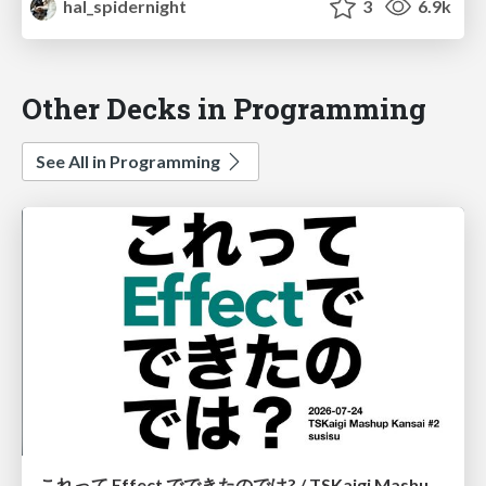
hal_spidernight
3
6.9k
Other Decks in Programming
See All in Programming
これって Effect でできたのでは? / TSKaigi Mashup Kansai #2