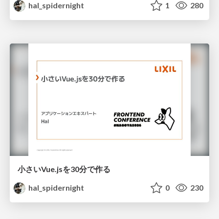
hal_spidernight
1
280
小さいVue.jsを30分で作る
hal_spidernight
0
230