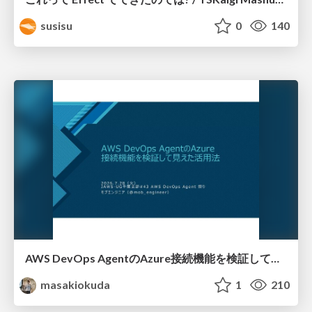
susisu
0
140
AWS DevOps AgentのAzure接続機能を検証して見えた活用法／Use Cases Verified for the AWS DevOps Agent's Azure Connectivity Feature
masakiokuda
1
210