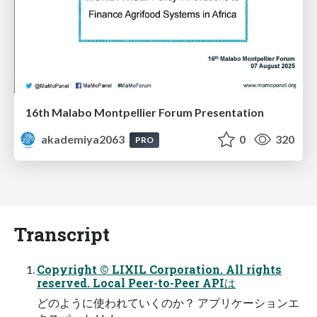
16th Malabo Montpellier Forum Presentation
akademiya2063
0
320
PRO
Transcript
Copyright © LIXIL Corporation. All rights
reserved. Local Peer-to-Peer APIは
どのように使われていくのか？ アプリケーションエ