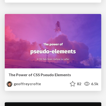
The Power of CSS Pseudo Elements
geoffreycrofte
82
6.5k