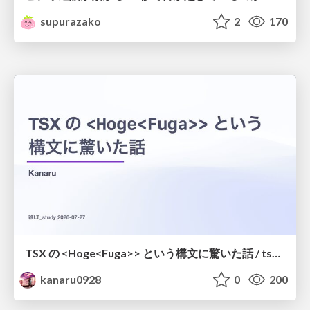
supurazako
2
170
TSX の <Hoge<Fuga>> という構文に驚いた話 / tsx-type-argument-syntax
kanaru0928
0
200