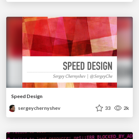
Speed Design
sergeychernyshev
33
2k