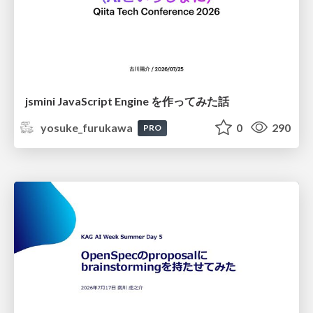
jsmini JavaScript Engine を作ってみた話
yosuke_furukawa
0
290
PRO