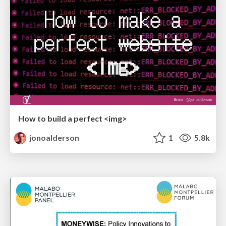
How to build a perfect <img>
jonoalderson
1
5.8k