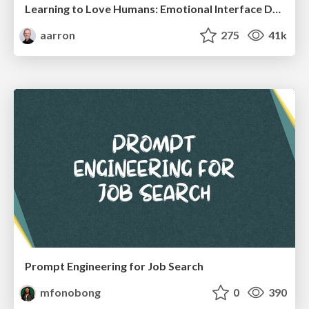
Learning to Love Humans: Emotional Interface Design
aarron
275
41k
Prompt Engineering for Job Search
mfonobong
0
390