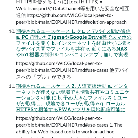
HTTPSを使えるように(Local HTTPS) •
WebTransportやDataChannel等を用いた安全な相互
通信 https://github.com/WICG/local-peer-to-
peer/blob/main/EXPLAINER.md#solution-approach
期待されるユースケース 1. クロスデバイス間の通信
a. PCで開いたFigmaやGoogle Drive等でスマホの
ファイルを開く b. インターネットを経由せずに様々
なデバイス間でファイルを共有 c. 近くにあるNAS
やIoT機器の制御をコンパニオンアプリ無しで実現
https://github.com/WICG/local-peer-to-
peer/blob/main/EXPLAINER.md#use-cases 他デバイ
スへの 「プル」ができる
期待されるユースケース 2. 人道支援活動 a. インタ
ーネットが使えない現場でも情報共有やコミュニケ
ーションを可能 に b. 予め大きなファイルを１ユー
ザが取得し、現地で各ユーザが取得 e.g. ローカル
HTTPSで機能するPWAアプリを現地配信可能に
https://github.com/WICG/local-peer-to-
peer/blob/main/EXPLAINER.md#use-cases 1. The
ability for Web-based tools to work on ad-hoc