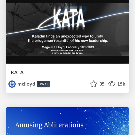
KATA
mclloyd
35
15k
PRO