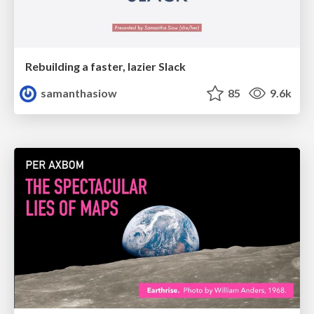
Rebuilding a faster, lazier Slack
samanthasiow
85
9.6k