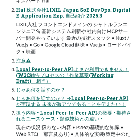
キスパート Hal
Hal 株式会社LIXIL Japan SoE DevOps. Digital
E-Application Exp. 自己紹介 2025.3
LIXIL入社 フロントエンドメインの シャトルランエ
ンジニア🚀 基幹システム刷新や 社内向けMCPサー
バー開発やっています 最近の技術スタック • Nuxt /
Vue.js • Go • Google Cloud 趣味 • Vue.js • ロードバイ
ク • 映画
注意⚠
Local Peer-to-Peer APIは まだ利用できません！
(W3C勧告プロセスの「作業草案(Working
Draft)」相当）
じゃあ何を話すのか？
じゃあ何を話すのか？ →Local Peer-to-Peer API
が実現する 未来が激アツであることを伝えたい！
扱う内容 • Local Peer-to-Peer APIの概要 • 期待さ
れるユースケース • 類似技術との違い •
現在の状況 扱わない内容 • P2Pの基礎的な知識 •
Web RTC(一部言及あり) • 具体的な実装(策定中のた