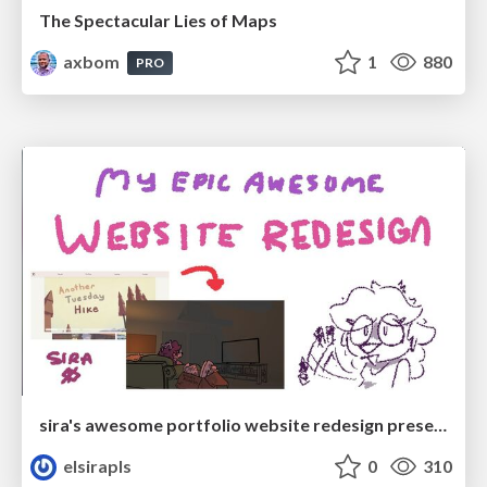
The Spectacular Lies of Maps
axbom
1
880
PRO
sira's awesome portfolio website redesign presentation
elsirapls
0
310