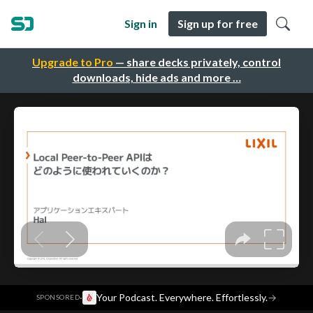
Sign in
Sign up for free
Upgrade to Pro
— share decks privately, control
downloads, hide ads and more …
·
Your Podcast. Everywhere. Effortlessly.
→
SPONSORED