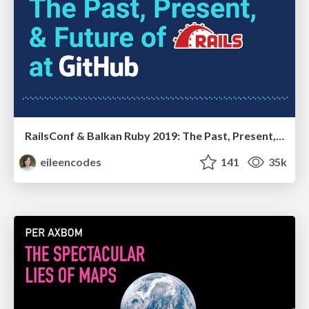
RailsConf & Balkan Ruby 2019: The Past, Present, and Future of Rails at GitHub
eileencodes
141
35k