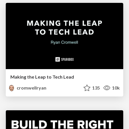
Making the Leap to Tech Lead
cromwellryan
135
10k