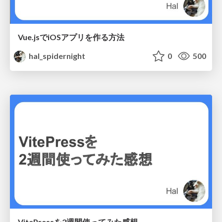
Vue.jsでiOSアプリを作る方法
hal_spidernight
0
500
VitePressを2週間使ってみた感想