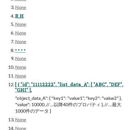
None
R.H
None
None
None
• • • •
None
None
None
[ { "id": "11112222", "list_data_A": [ "ABC", "DEF",
"GHI" ],
"object_data_A": { "key1": "value1", "key2": "value2" },
"value": 10000, // …以降40件のプロパティ }, // …最大
1000件のデータ ]
None
None