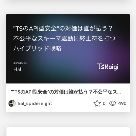
"'TSのAPI型安全”の対価は誰が払う？不公平なスキーマ駆動に終止符を打つハイブリッド戦略
hal_spidernight
0
490