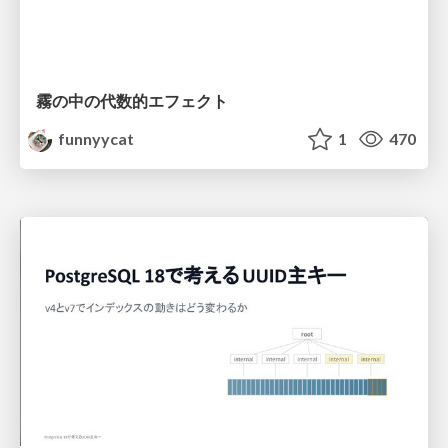
霧の中の代数的エフェクト
funnyycat
1
470