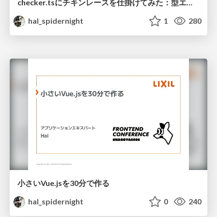
checker.tsにチキンレースを仕掛けてみた：型エラー(TS2589)が発生する境界線を求めて
hal_spidernight
1
280
小さいVue.jsを30分で作る
hal_spidernight
0
240