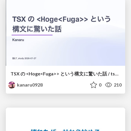
TSX の <Hoge<Fuga>> という構文に驚いた話 / tsx-type-argument-syntax
kanaru0928
0
210