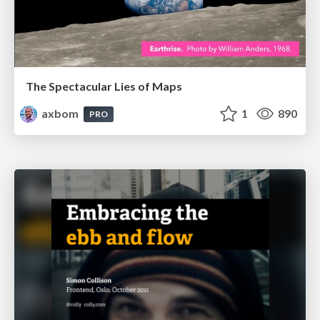
The Spectacular Lies of Maps
axbom
1
890
PRO