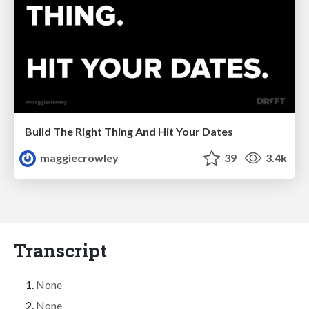
Build The Right Thing And Hit Your Dates
maggiecrowley
39
3.4k
Transcript
None
None