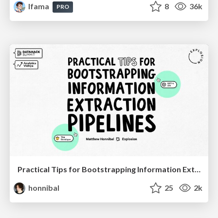
lfama
8
36k
PRO
Practical Tips for Bootstrapping Information Extraction Pipelines
honnibal
25
2k