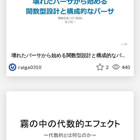
壊れたパーサから始める関数型設計と構成的なパーサ #fp_matsuri
raiga0310
2
440