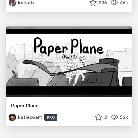
kneath
306
46k
Paper Plane
katiecoart
2
52k
PRO