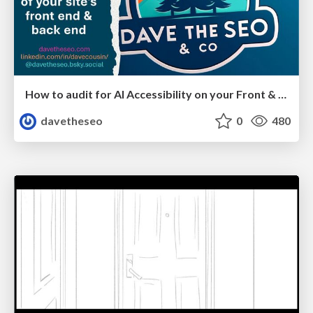
How to audit for AI Accessibility on your Front & Back End
davetheseo
0
480