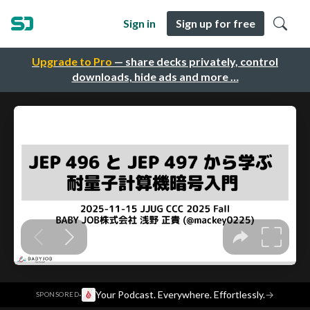
Sign in
Sign up for free
Upgrade to Pro
— share decks privately, control
downloads, hide ads and more …
·
Your Podcast. Everywhere. Effortlessly.
→
SPONSORED