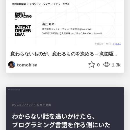
変わらないものが、変わるものを決める — 意図駆動開発 × イベントソーシング × イミュータブル | What Doesn't Change Decides What Can — IDD × Event Sourcing × Immutability
tomohisa
0
1.3k