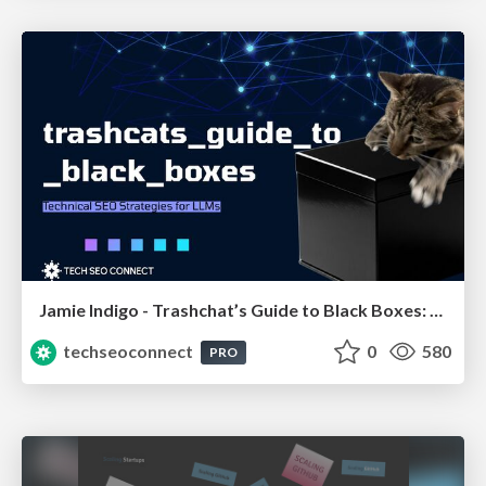
Jamie Indigo - Trashchat’s Guide to Black Boxes: Technical SEO Tactics for LLMs
techseoconnect
0
580
PRO