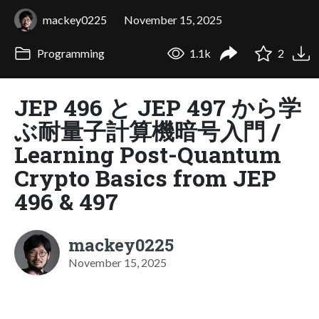
mackey0225
November 15, 2025
Programming
1.1k
2
JEP 496 と JEP 497 から学
ぶ耐量子計算機暗号入門 /
Learning Post-Quantum
Crypto Basics from JEP
496 & 497
mackey0225
November 15, 2025