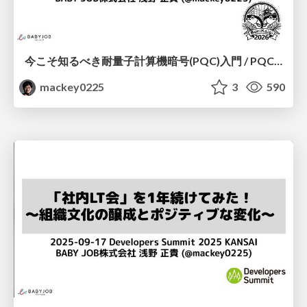
今こそ知るべき耐量子計算機暗号(PQC)入門 / PQC: What You Need to Know Now
mackey0225
3
590