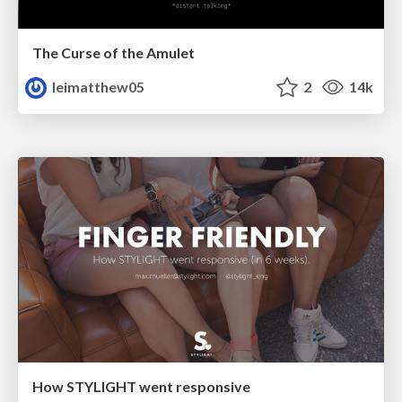
The Curse of the Amulet
leimatthew05
2
14k
How STYLIGHT went responsive