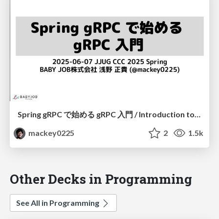
Spring gRPC で始める gRPC 入門 / Introduction to gRPC with Spring gRPC
mackey0225
2
1.5k
Other Decks in Programming
See All in Programming