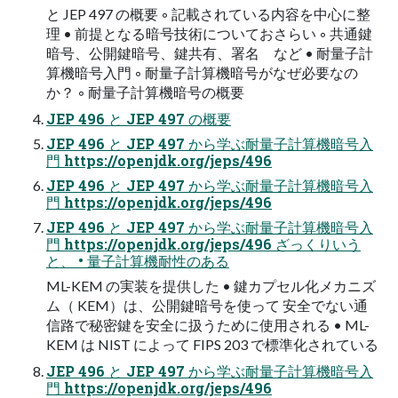
と JEP 497 の概要 ◦ 記載されている内容を中心に整
理 • 前提となる暗号技術についておさらい ◦ 共通鍵
暗号、公開鍵暗号、鍵共有、署名 など • 耐量子計
算機暗号入門 ◦ 耐量子計算機暗号がなぜ必要なの
か？ ◦ 耐量子計算機暗号の概要
JEP 496 と JEP 497 の概要
JEP 496 と JEP 497 から学ぶ耐量子計算機暗号入
門 https://openjdk.org/jeps/496
JEP 496 と JEP 497 から学ぶ耐量子計算機暗号入
門 https://openjdk.org/jeps/496
JEP 496 と JEP 497 から学ぶ耐量子計算機暗号入
門 https://openjdk.org/jeps/496 ざっくりいう
と、 • 量子計算機耐性のある
ML-KEM の実装を提供した • 鍵カプセル化メカニズ
ム（ KEM）は、公開鍵暗号を使って 安全でない通
信路で秘密鍵を安全に扱うために使用される • ML-
KEM は NIST によって FIPS 203 で標準化されている
JEP 496 と JEP 497 から学ぶ耐量子計算機暗号入
門 https://openjdk.org/jeps/496