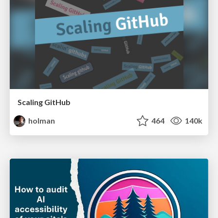
Scaling GitHub
holman
464
140k