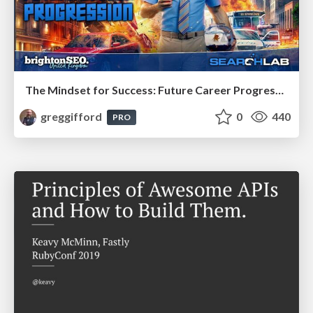
The Mindset for Success: Future Career Progression
greggifford
0
440
PRO