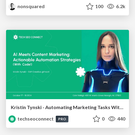
nonsquared
100
6.2k
Kristin Tynski - Automating Marketing Tasks With AI
techseoconnect
0
440
PRO