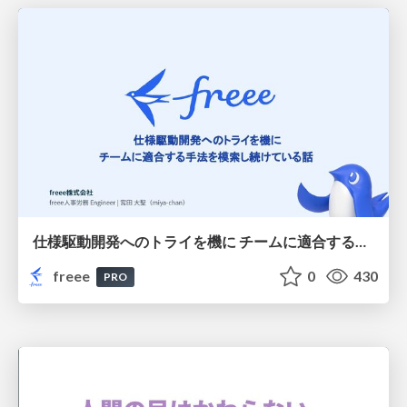
仕様駆動開発へのトライを機に チームに適合する手法を模索し続けている話
freee
0
430
PRO