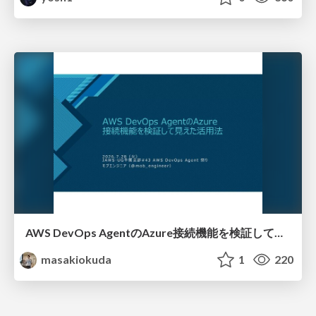
AWS DevOps AgentのAzure接続機能を検証して見えた活用法／Use Cases Verified for the AWS DevOps Agent's Azure Connectivity Feature
masakiokuda
1
220