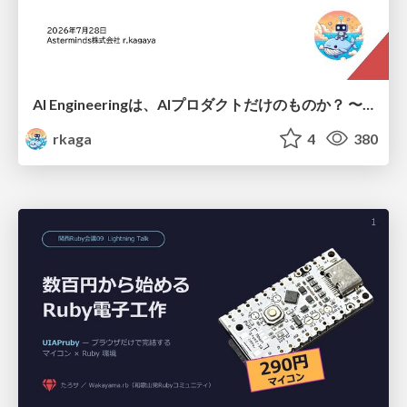
AI Engineeringは、AIプロダクトだけのものか？ 〜AIがソフトウェアを作る時代の新しい当たり前〜 / No AI in your product. AI Engineering in your development.
rkaga
4
380