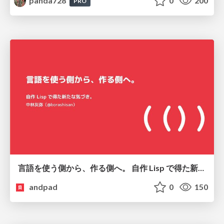
panda728
0
200
PRO
言語を使う側から、作る側へ。 自作 Lisp で得た新たな気づき。
andpad
0
150