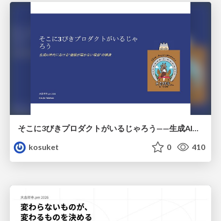
そこに3びきプロダクトがいるじゃろう——生成AI時代における“価値が届かない理由”の構造
kosuket
0
410