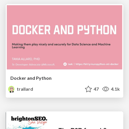
Docker and Python
trallard
47
4.1k