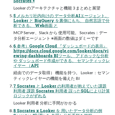
Socrates ×
Looker のアーキテクチャと機能 3 まとめと展望
5 メルカリ社内向けの データ分析AIエージェント。
Looker と BigQuery を裏側にもち、 自然言語で分
析できる。 Web画面 と
MCP Server、Slack から 使用可能。 Socrates：デー
タ分析エージェント ※画面の数値はダミーです
6 参考）Google Cloud 『ダッシュボードの表示』
https://docs.cloud.google.com/looker/docs/vi
ewing-dashboards BIツール。 アドホックな分析
や ダッシュボード作成ができる。 セマンティックレ
イヤー （API
経由でのデータ取得） 機能を持つ。 Looker：セマン
ティックレイヤーの機能を備えた BI
7 Socrates と Looker の利用者が抱えていた課題
利用者 課題 Socrates 利用者 誤ったSQLにより計算
ロジックがずれる
Looker 利用者 分析に手間がかかる
8 Socrates x Looker を 用いたデータ分析の例