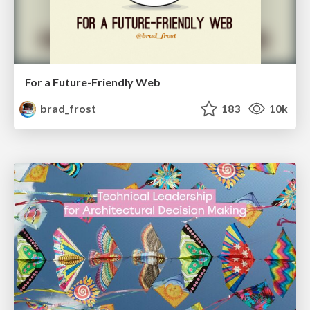
For a Future-Friendly Web
brad_frost
183
10k