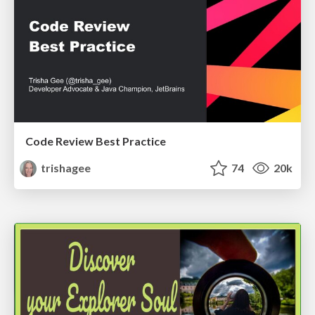
Code Review Best Practice
trishagee
74
20k