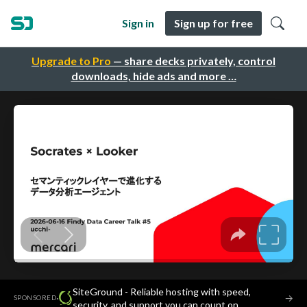
Sign in
Sign up for free
Upgrade to Pro
— share decks privately, control
downloads, hide ads and more …
SiteGround - Reliable hosting with speed,
·
→
SPONSORED
security, and support you can count on.