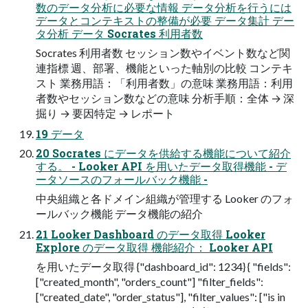
数のデータ分析に必要な情報 データ分析を行うには
データとコンテキストの整備が必要 データ集計 デー
タ分析 データ Socrates 利用者数
Socrates 利用者数 セッション数やイベント数など関
連指標 週、部署、機能といった軸別の比較 コンテキ
スト 業務用語：「利用者数」の意味 業務用語：利用
者数やセッション数などの意味 分析手順：全体 → 深
掘り → 要因特定 → レポート
19 データ
20 Socrates にデータを供給する機能について紹介
する。 - Looker API を用いたデータ取得機能 - デ
ータソースのフォールバック機能 -
中央組織と各ドメイン組織が管理する Looker のフォ
ールバック機能 データ機能の紹介
21 Looker Dashboard のデータ取得 Looker
Explore のデータ取得 機能紹介： Looker API
を用いたデータ取得 {"dashboard_id": 1234} { "fields":
["created_month", "orders_count"] "filter_fields":
["created_date", "order_status"], "filter_values": ["is in