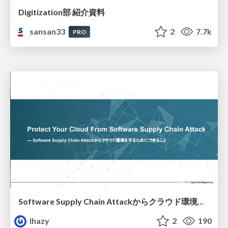
Digitization部 紹介資料
sansan33
2
7.7k
PRO
Software Supply Chain Attackからクラウド環境を守るためにできること
lhazy
2
190