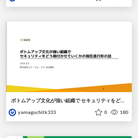
ボトムアップ文化が強い組織で セキュリティをどう根付かせていくかの現在進行形の話 / Making Security Stick in a Bottom-Up Organization
yamaguchitk333
0
180