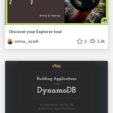
Discover your Explorer Soul
emna__ayadi
2
1.2k