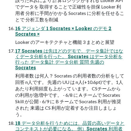
誤ったSQLにより 計算ロジックがずれる Looker API
でデータを 取得することで正確性を担保 Looker 利
用者 分析に手間がかかる Socrates に分析を任せるこ
とで 分析工数を削減
16 アジェンダ 1 Socrates × Looker のデモ 2
Socrates ×
Looker のアーキテクチャと機能 3 まとめと展望
17 Socrates は先ほどのデモで、データ集計ではな
くデータ分析を行った。 Socrates はデータ分析を
行った データ集計 データ分析 質問 先週の
Socrates
利用者数 は何人？ Socrates の利用者数の分析をして
回答 n人です。 先週の UU は n人(+10.6pt)です。1人
あたり利用頻度も上がって います。 CSチームから
の利用が急増中です。 - 6/8 に A チームで Socrates
Skill が公開 - 6/9 に B チームで Socrates 利用が推奨
された 来週は CS 利用が定着するか注目しましょ
う。
18 データ分析を行うためには、品質の高いデータと
コンテキストが必要になる。 例）Socrates 利用者