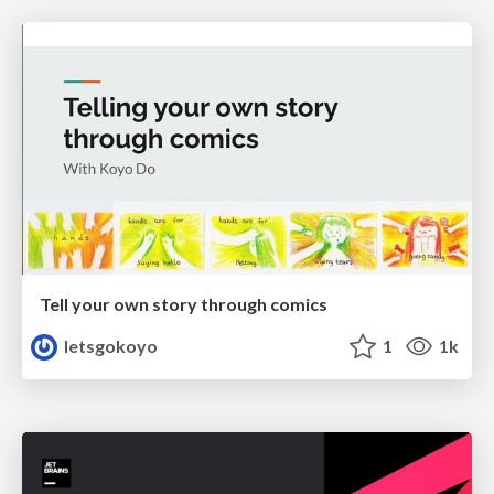
Tell your own story through comics
letsgokoyo
1
1k