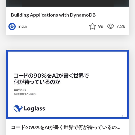
Building Applications with DynamoDB
mza
96
7.2k
コードの90%をAIが書く世界で何が待っているのか / What awaits us in a world where 90% of the code is written by AI