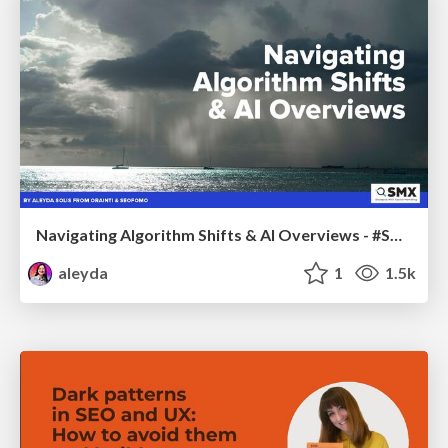
Navigating Algorithm Shifts & AI Overviews - #SMXNext
aleyda
1
1.5k