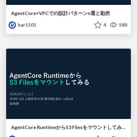
AgentCore×VPCでの設計パターンn選と勘所
har1101
4
580
AgentCore RuntimeからS3 Filesをマウントしてみる