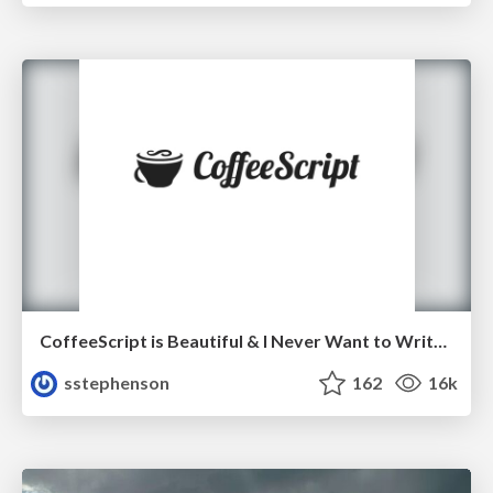
CoffeeScript is Beautiful & I Never Want to Write Plain JavaScript Again
sstephenson
162
16k