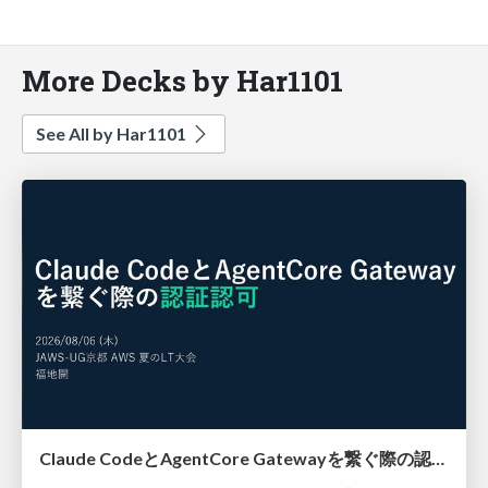
More Decks by Har1101
See All by Har1101
Claude CodeとAgentCore Gatewayを繋ぐ際の認証認可 / Authentication and authorization when connecting Claude Code with AgentCore Gateway