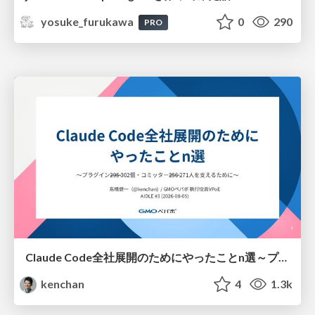
yosuke_furukawa
0
290
PRO
Claude Code全社展開のためにやったことn選～プラグイン302個・コミッター271人を支えるために～
kenchan
4
1.3k