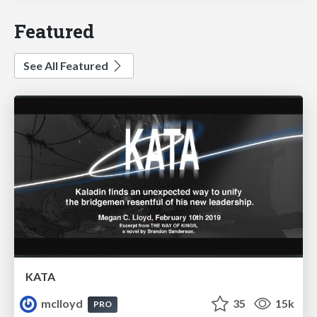
Featured
See All Featured
KATA
mclloyd
35
15k
PRO