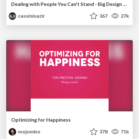
Dealing with People You Can't Stand - Big Design 2015
cassininazir
367
27k
Optimizing for Happiness
mojombo
378
71k