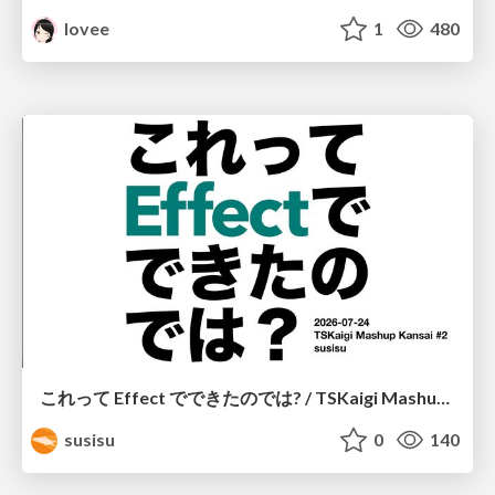
lovee
1
480
これって Effect でできたのでは? / TSKaigi Mashup Kansai #2
susisu
0
140