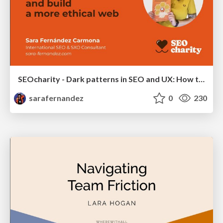
SEOcharity - Dark patterns in SEO and UX: How to avoid them and build a more ethical web
sarafernandez
0
230