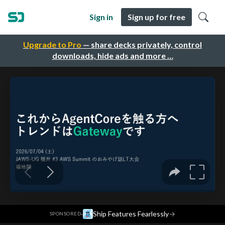
Sign in
Sign up for free
Upgrade to Pro
— share decks privately, control
downloads, hide ads and more …
·
Ship Features Fearlessly
→
SPONSORED