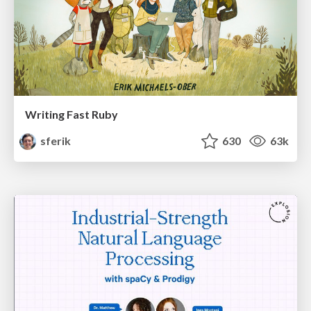
Writing Fast Ruby
sferik
630
63k