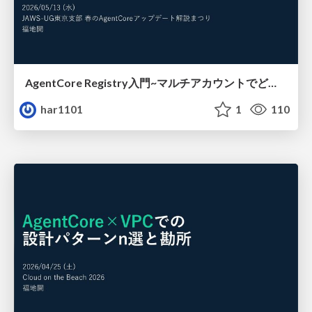
AgentCore Registry入門 ~マルチアカウントでどう使うの~
har1101
1
110