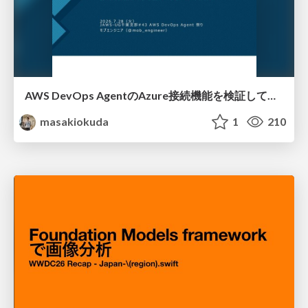
AWS DevOps AgentのAzure接続機能を検証して見えた活用法／Use Cases Verified for the AWS DevOps Agent's Azure Connectivity Feature
masakiokuda
1
210