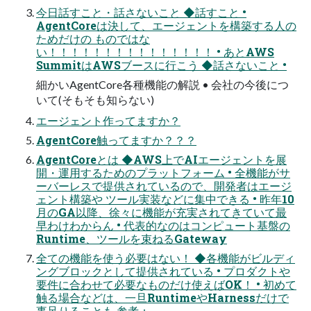
今日話すこと・話さないこと ◆話すこと •
AgentCoreは決して、エージェントを構築する人の
ためだけの ものではな
い！！！！！！！！！！！！！！！ • あとAWS
SummitはAWSブースに行こう ◆話さないこと •
細かいAgentCore各種機能の解説 • 会社の今後につ
いて(そもそも知らない)
エージェント作ってますか？
AgentCore触ってますか？？？
AgentCoreとは ◆AWS上でAIエージェントを展
開・運用するためのプラットフォーム • 全機能がサ
ーバーレスで提供されているので、開発者はエージ
ェント構築や ツール実装などに集中できる • 昨年10
月のGA以降、徐々に機能が充実されてきていて最
早わけわからん • 代表的なのはコンピュート基盤の
Runtime、ツールを束ねるGateway
全ての機能を使う必要はない！ ◆各機能がビルディ
ングブロックとして提供されている • プロダクトや
要件に合わせて必要なものだけ使えばOK！ • 初めて
触る場合などは、一旦RuntimeやHarnessだけで
事足りることも 参考：