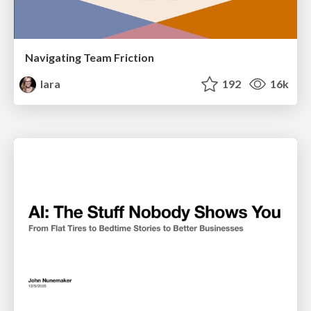
Navigating Team Friction
lara
192
16k