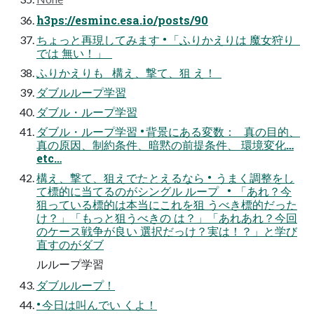
h3ps://esminc.esa.io/posts/90
ちょっと再現してみます • 「ふりかえりは 魔女狩り
では 無い！」
ふりかえりも 構え、撃て、狙 え！
ダブルループ学習
ダブル・ループ学習
ダブル・ループ学習 • 背景にある変数： 真の目的、
真の原因、制約条件、暗黙の前提条件、 環境変化…
etc…
構え、撃て、狙えでたとえるなら • うまく調整をし
て標的に当てるのがシングル ループ • 「あれ？今
狙っている標的は本当にこれを狙 うべき標的だった
け？」「もっと狙うべきの は？」「あれあれ？今回
のケース戦争が良い 選択だっけ？実は！？」と学び
直すのがダブ
ルループ学習
ダブルループ！
• 今日は叫んでい くよ！