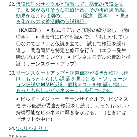
仮説検証のサイクル • 診察して、病気の仮説を立
て、効果がありそうな診療行為、その後経過 観察。
効果がなければ別の。。。 （医療、医学） • 見え
る化からの改善活動の仮説検証
（KAIZEN） • 数式モデル と 実験の繰り返し （物
理学） • 障害時にログを読んで、「もしかして〇
〇なのでは？」と仮説を立て、 試して検証を繰り
返し、問題箇所を特定と修正を行う （エラー発生
時のプログラミング） • ビジネスモデルの仮説と検
証（リーンスタートアップ）
リーンスタートアップ • 課題仮説が妥当か検証し続
け、もっともらしい課 題を見つける • ソリューシ
ョン仮説やMVP仮説、価格テストを検 証し続け、
もっともらしいビジネスモデルを見つ ける
• ビルド・メジャー・ラーンサイクルで、ビジネス
モ デル仮説が妥当か検証をし続け、もっともらしい
持続可能なビジネスに磨きをかける。 （ときには
ピボットや中止）
• ふりかえり！
None