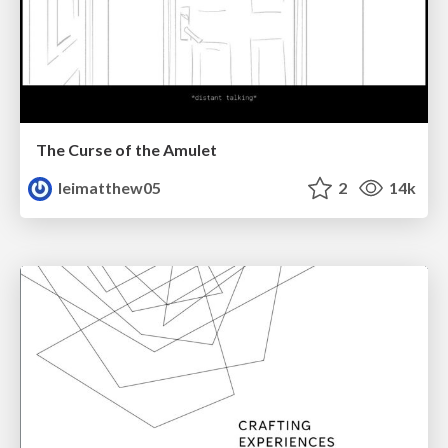
The Curse of the Amulet
leimatthew05
2
14k