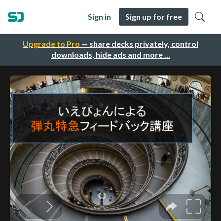
Sign in
Sign up for free
Upgrade to Pro
— share decks privately, control
downloads, hide ads and more …