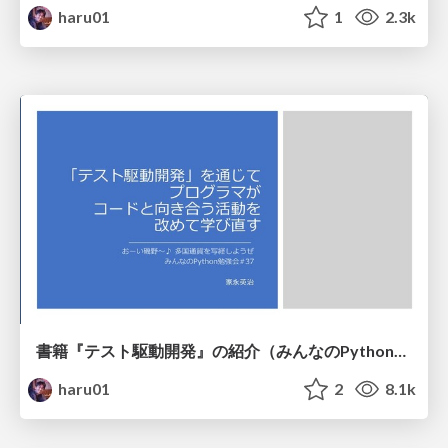
haru01
1
2.3k
書籍『テスト駆動開発』の紹介（みんなのPython勉強会#37 の発表資料）
haru01
2
8.1k