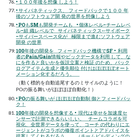
• １００年後を想像 しよう！
• サイバネティックス、 フィードバックで１００ 年
後のソフトウェア開 発の世界を想像しよう
• POもSMも開発チームも • 個体レベル−チームレベ
ル−組 織レベルで サイバネティックス-­‐サイボーク
−サイバースペース化が 極限まで進むソフトウェア
開発 の世界
100年後の開発を フィードバック機構でSF • 利用
者のPain/Gain情報やビックデータを利用 して、な
にを作ると良いかを仮説立案と検証 のため、バック
ログアイテム生成と優先順位 付けはほぼほぼオート
メーション化するだろう。
（動く標的を自動追尾するのミサイルのように！
POの振る舞いがほぼほぼ自動化！）
• POの振る舞いが ほぼほぼ自動制 御とフィードバッ
ク！
100年後の開発を想像する • 現代は幸せを加速度セ
ンサーで計測できるらいしい。 チームコラボを可
視化、全世界データを使って、コーチ の代わりにエ
ージェントがコラボの修復ポイントとアドバ イスを
提案してくれるだろう。 （チームビルディングの