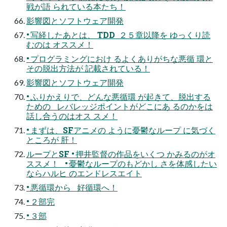
戦が語 られている本たち！
影響図とソフトウェア開発
• 写経したあとは、 TDD ２５章以降を ゆっくり読
むのは オススメ！
• プログラミングにおけ るよくありがちな悪循 環と
その脱出方法が 記載されている！
影響図とソフトウェア開発
• ふりかえりで、どんな悪循環 が起きて、脱出する
ための レバレッジポイントがどこにあ るのかをは
話し合うのはオス スメ！
• まずは、SFアニメの ように憂鬱なループ に気づく
ところが 肝！
ループとSF • 押井監督の作品をいくつ かみるのがオ
ススメ！ • 憂鬱なループのもどかし さを体感したい
ならハルヒ のエンドレスエイト
• 悪循環から 好循環へ！
• ２部完
• ３部