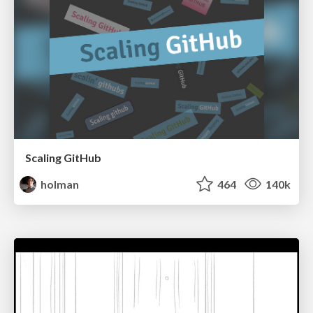
Scaling GitHub
holman
464
140k