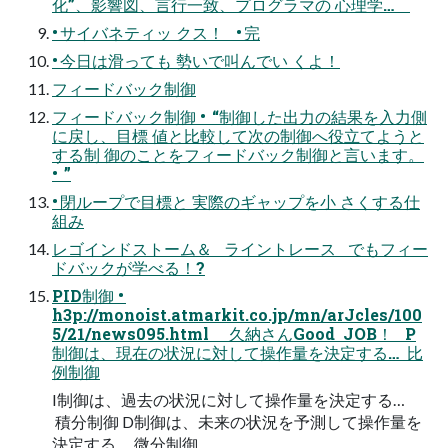
化”、影響図、言行一致、プログラマの 心理学…
• サイバネティッ クス！ • 完
• 今日は滑っても 勢いで叫んでい くよ！
フィードバック制御
フィードバック制御 • “制御した出力の結果を入力側
に戻し、目標 値と比較して次の制御へ役立てようと
する制 御のことをフィードバック制御と言います。
• ”
• 閉ループで目標と 実際のギャップを小 さくする仕
組み
レゴインドストーム＆ ライントレース でもフィー
ドバックが学べる！?
PID制御 •
h3p://monoist.atmarkit.co.jp/mn/arJcles/100
5/21/news095.html 久納さんGood JOB！ P
制御は、現在の状況に対して操作量を決定する… 比
例制御
I制御は、過去の状況に対して操作量を決定する…
積分制御 D制御は、未来の状況を予測して操作量を
決定する… 微分制御