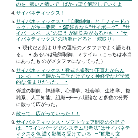
のを 勢いと勢いで ばかっぽく解説していくよ
サイバネティックス！
サイバネティックス • 「自動制御」と「フィードバ
ック」がキー要素 • SF好きなら“サイボーグ”、“サ
イバースペース”のほう が馴染みがあるかも • “サ
イバネティックス”の語源たどると「舵取り」
• 現代だと船より車の運転のメタファでよく語られ
る。 • あるいは砲弾制御、ミサイル（こっちは本当
にあったも のがメタファになってった）
サイバネティックス • 数式も多数で正直わからん
（> <） • 当時から工学だけでなく神経学など学際
的な 集まりだった。 •
弾道の制御、神経学、心理学、社会学、生物 学、複
雑系、人工知能、組織−チーム理論な ど多数の分野
に散って広がった。
散って、広がっていった！！
サイバネティックス • ソフトウェア開発の分野で
は、“ワインバーグ のシステム思考法”はサイバネテ
ィクスを色 濃く影響を受けている – “舵取り文