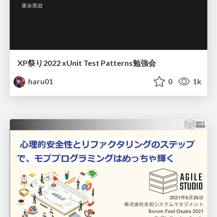
XP祭り2022 xUnit Test Patterns勉強会
haru01
0
1k