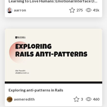
Learning to Love Humans: Emotional Interface Design
aarron
275
41k
Exploring anti-patterns in Rails
aemeredith
3
460