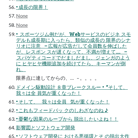
• 成長の限界！
None
None
• スポーツジム例だが、Webサービスのビジネ スモ
デルも成長期に入ったら、類似の成長の 限界のシナ
リオに注意 – 広報が広告だして会員数を伸ばした
が、レスポン スが遅くなって、不満が増えて…. –
スパゲティコードでだましだまし、ジェンガのよう
に ヒヤヒヤ機能追加を続けてたら、キーマンが倒
れ、
限界点に達してからの、… – 。。。。
ドメイン駆動設計 ８章ブレークスルー • “そして、
我々は全 員気が重くなった！
• そして、 我々は全員 気が重くなった！
• これもフィードバッ クのしわざなのね ♪
• 憂鬱な因果のループから 脱出したいよね！！
影響図とソフトウェア開発
• ソフトウェア開発に おける悪循環とそ の脱出大作