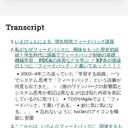
Transcript
いえぴょんによる 弾丸特急フィードバック講座
私がなぜフィードバックに 興味をもった歴史的経
緯 • 学生時代に講義でフィードバック制御の基礎、
機械学習、 PDCAの改善などを学ぶ • XP本の価値
の１つに「フィードバック」と書いてあっ た！！！
• 2003-­‐4年ごろ追っていた「学習する組織」一つ
でシステム 思考で「フィードバック」という語彙が
何度も出てきた。 – （後のワインバーグの影響図と
システム思考が表記は異なる がほぼ似た内容を表記
しているのに気づく） • TDDやAgileでよく「フィ
ードバック」て書いてある。 • 妙に気に気にな
る。。。 • 忘れないように twi3erのアイコンを螺
旋に 割愛
ここからは いろんなフィードバックに 関連するも