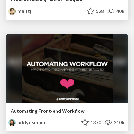
maltzj
528
40k
Automating Front-end Workflow
addyosmani
1370
210k