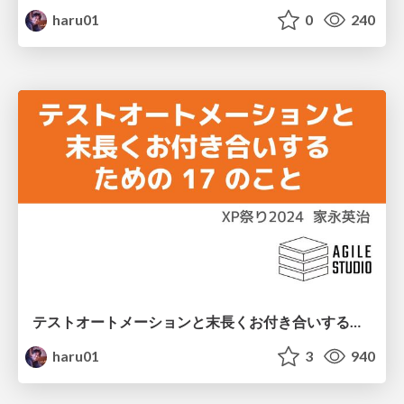
haru01
0
240
テストオートメーションと末長くお付き合いするための17のこと
haru01
3
940