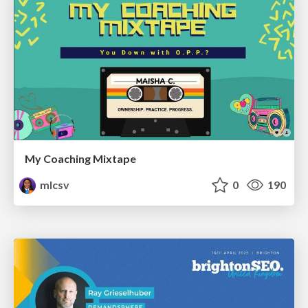
My Coaching Mixtape
mlcsv
0
190