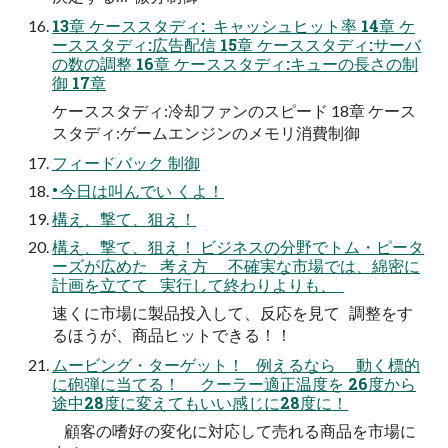
13章 ケーススタディ: キャッシュヒット率 14章 ケ
ーススタディ:広告配信 15章 ケーススタディ:サーバ
の数の調整 16章 ケーススタディ:キューの長さの制
御 17章
ケーススタディ:冷却ファンのスピード 18章 ケース
スタディ:ゲームエンジンのメモリ消費制御
フィードバック 制御
• 今日は叫んでい くよ！
構え、撃て、狙え！
構え、撃て、狙え！ ビジネスの分野でトム・ピータ
ーズが広めた 考え方 不確実な市場では、綿密に
計画を立てて 実行して終わりよりも、
速くに市場に製品投入して、反応を見て 調整をす
るほうが、商品ヒットできる！！
ムービング・ターゲット！ 例えるなら 動く標的
に砲弾に当てる！ クーラー適正温度を 26度から
途中28度に変えてもいい感じに28度に！
顧客の嗜好の変化に対応して売れる商品を市場に