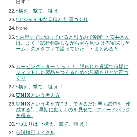
出す！
• 構え、撃て、狙 え
• アジャイルな見積と 計画づくり
None
• 内容すでに知っていると思うので割愛 • 安井さん
は、よく「試行錯誤しながら宝を見つ ける宝探しゲ
ーム」のメタファで語っていた • まとめると
ムービング・ター ゲット！ 限られた資源で市場に
フィットした製品をつくるための見積もりと計画づ
くり
• 構え、撃て、狙 え！
UNIXという考え方
UNIXという考え方 “３．できるだけ早く試作を 作
成する” 早期に動くものを見せて フィードバック
を得る
• つまりは • 構え、撃て、狙 え！
仮説検証サイクル