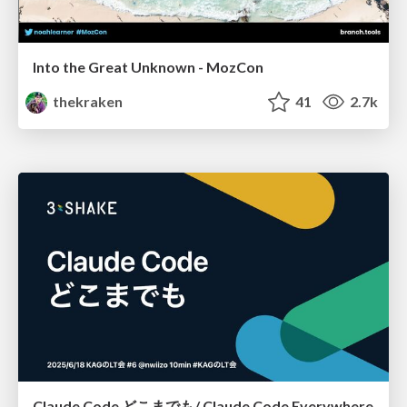
Into the Great Unknown - MozCon
thekraken
41
2.7k
Claude Code どこまでも/ Claude Code Everywhere