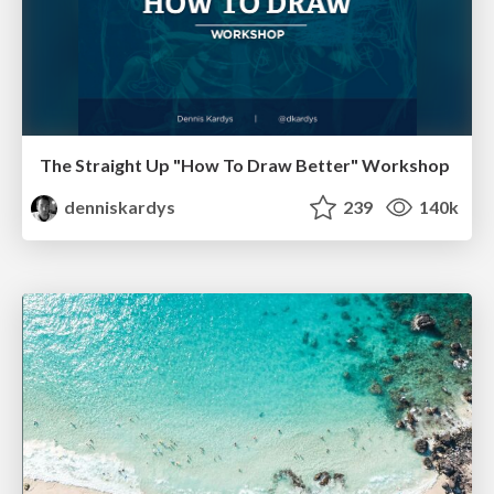
The Straight Up "How To Draw Better" Workshop
denniskardys
239
140k