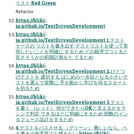
リスト Red Green
Refactor
https://bliki-
ja.github.io/TestDrivenDevelopment
https://bliki-
ja.github.io/TestDrivenDevelopment 1.テスト
ケースの リストを書き出す テストリストを使って実
現したいことを明確に するため どの順序でつくると
良さそうかの初期計画をた てるため
https://bliki-
ja.github.io/TestDrivenDevelopment 2.ひとつ
のテストを 選択する はじめの一歩目となる小さいテ
ストを選んで実際に 手を動かし学びを得るスタート
を切るため
https://bliki-
ja.github.io/TestDrivenDevelopment 3.テスト
を書く （レッド） 何ができたらOKと言えるかをマ
シンで判定 できるほどに明確にするため 関数のイン
タフェース設計をするため
4.テストをパスさせる （グリーン） 難しいなら、ベ
タ書きの仮実装でも構わない https://bliki-