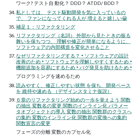
ワーク? テスト自 動化？ DDD？ ATDD/ BDD？
私としては、 テスト駆動開発を気に入っているの
で、 ファンになってくれる人が 増えると嬉しい😀
補足１：リファクタリング
リファクタリング（名詞） 外部から見たときの振る
舞いを保ちつつ、 理解や修正が簡単になるように、
ソフトウェアの内部構造を変化させること
なぜリファクタリングする？ • ソフトウェアの設計
改善のため • ソフトウェアを理解しやすくするため •
機能追加を容易にするため • バグ発見を助けるため •
プログラミングを速めるため
読みやすく、修正しやすい状態 を保ち、開発ペース
を 維持や速める （デザインスタミナ仮説）
６章のリファクタリング始めの一歩を覚えよう 関数
の抽出 変数名の変更 関数のインライン化 パラメー
タオブジェクトの導入 変数の抽出 関数群のクラスへ
の集約 変数のインライン化 関数群の変換への集約
関数宣言の変更
フェーズの分離 変数のカプセル化