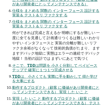
があり開発者にとっ てメンテナンスできる）
仕様を まとめる 関数の インター フェース 設計する
実装＆ テスト＆リ ファクタす る
仕様を まとめる 関数の インター フェース 設計する
実装＆ テスト＆リ ファクタす る
何ができれば完成と言えるか 明瞭にするが難しい 一
度に全てを見通して 計画通りつくるは難しい わかり
やすい インタフェースと 実装の分離が難しい リフ
ァクタ余裕がなくなって 技術的負債がたまり、 ます
ますデバック地獄に 実態はエラーの連続で デバック
地獄！ 当初の設計では まずいにあとで気づく
そこで、TDDは問題を 小さく分割して ベイビース
テップで 確実に１つ１つ完成させる
TDDは、小さくても 実際に手を動かして 得た学び
を大事にする
動作するプロダクト（顧客 に価値があり開発者にと
っ てメンテナンスできる） 実現 した いこ と
実現 した いこ と 動作するプロダクト（顧客 に価値
があり開発者にとっ てメンテナンスできる） テスト