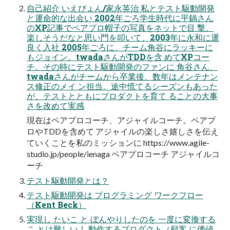
自己紹介 いえぴょん/家永英治 私とテスト駆動開発
と運命的な出会い 2002年ごろ学生時代に平鍋さん
のXP記事でペアプロ帽子の写真をネットで目 撃。
楽しそうだなと思い門を叩いて、2003年に永和に運
良く入社 2005年ごろに、チーム角谷にラッキーに
もジョイン。twadaさんがTDDを含 めてXPコー
チ。その時にテスト駆動開発のファンに 角谷さん、
twadaさんがチームから卒業後、数年はメンテナン
ス修正のメイ ン担当。途中慌てるシーズンもあった
が、テストとともにプロダクトを育て ることの大事
さを改めて実感
現在はペアプロコーチ、アジャイルコーチ。ペアプ
ロやTDDを含めて アジャイルの楽しさ嬉しさを伝え
ていくことを私のミッションに https://www.agile-
studio.jp/people/ienaga ペアプロコーチ アジャイルコ
ーチ
テスト駆動開発とは？
テスト駆動開発は プログラミング ワークフロー
（Kent Beck）
実現し たいこ と ぼんやりしたのを 一度に変換する
こ とは難しい！ 動作するプロダクト（顧客 に価値