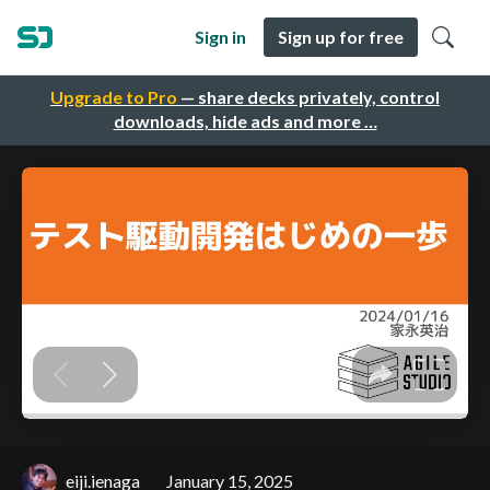
Sign in
Sign up for free
Upgrade to Pro
— share decks privately, control
downloads, hide ads and more …
eiji.ienaga
January 15, 2025