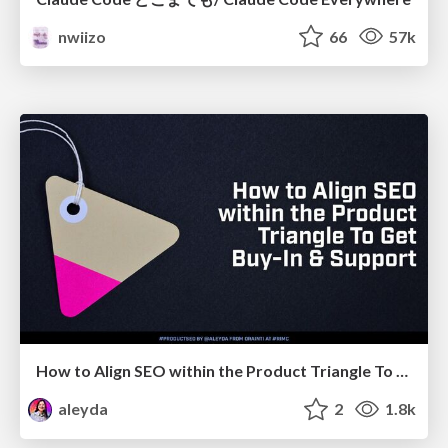
nwiizo
66
57k
How to Align SEO within the Product Triangle To Get Buy-In & Support - #RIMC
aleyda
2
1.8k