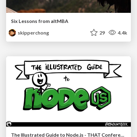
Six Lessons from altMBA
skipperchong
29
4.4k
The Illustrated Guide to Node.js - THAT Conference 2024