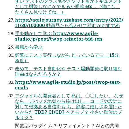
すい テストのクラス名やメソッド名がドキュメント
として機能しなにができるか明確 etc… （他にも、
たくさん見つけてね。）
https://agilejourney.uzabase.com/entry/2023/
11/30/103000 動画見たら合わせて読むがおすすめ
手を動かして学ぶ https://www.agile-
studio.jp/post/twop-refactor-tdd-ren
書籍から学ぶ
頻繁にテスト実行しながら 作っているデモ （15分
程度）
改めて、テスト自動化や テスト駆動開発に取り組む
理由はなんだろうか？
https://www.agile-studio.jp/post/twop-test-
goals
アジャイルな開発者として 私は、〇〇したい。 なぜ
なら、デバッグ地獄から抜け出し、 コードや設計に
対して根拠ある自信をも ち、顧客に嬉しさを届けた
いからだ TDD? CI/CD? ペアモブ？ 小さい単位のプ
ルリク？
関数型パラダイ ム？ リファイメント？ AIとの共同