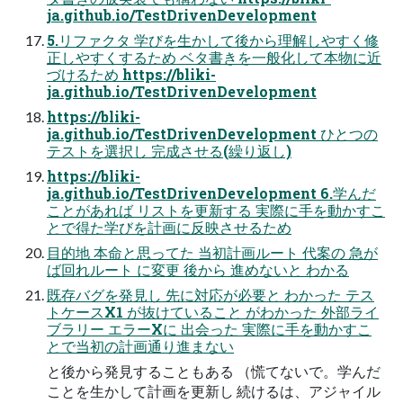
ja.github.io/TestDrivenDevelopment
5.リファクタ 学びを生かして後から理解しやすく修
正しやすくするため ベタ書きを一般化して本物に近
づけるため https://bliki-
ja.github.io/TestDrivenDevelopment
https://bliki-
ja.github.io/TestDrivenDevelopment ひとつの
テストを選択し 完成させる(繰り返し)
https://bliki-
ja.github.io/TestDrivenDevelopment 6.学んだ
ことがあれば リストを更新する 実際に手を動かすこ
とで得た学びを計画に反映させるため
目的地 本命と思ってた 当初計画ルート 代案の 急が
ば回れルート に変更 後から 進めないと わかる
既存バグを発見し 先に対応が必要と わかった テス
トケースX1 が抜けていること がわかった 外部ライ
ブラリー エラーXに 出会った 実際に手を動かすこ
とで当初の計画通り進まない
と後から発見することもある （慌てないで。学んだ
ことを生かして計画を更新し 続けるは、アジャイル