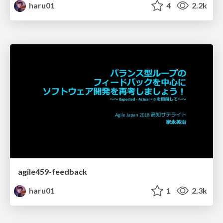
haru01
4
2.2k
agile459-feedback
haru01
1
2.3k