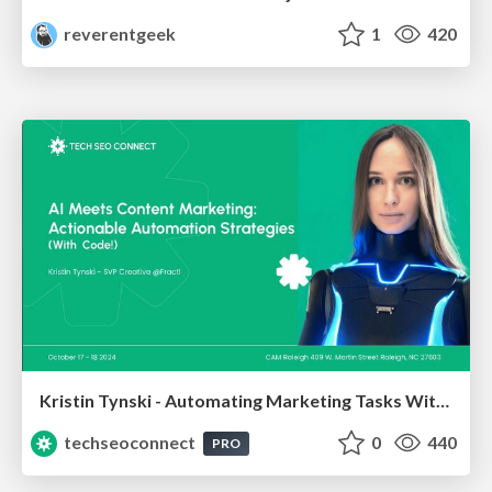
reverentgeek
1
420
Kristin Tynski - Automating Marketing Tasks With AI
techseoconnect
0
440
PRO