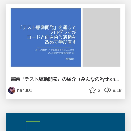
書籍『テスト駆動開発』の紹介（みんなのPython勉強会#37 の発表資料）
haru01
2
8.1k