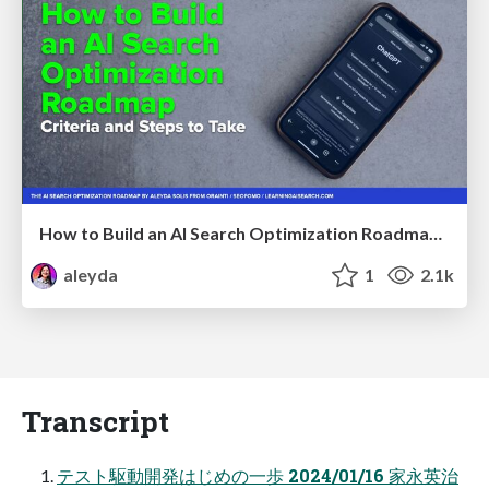
How to Build an AI Search Optimization Roadmap - Criteria and Steps to Take #SEOIRL
aleyda
1
2.1k
Transcript
テスト駆動開発はじめの一歩 2024/01/16 家永英治