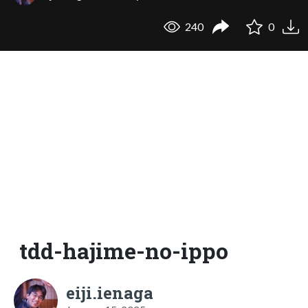
240
0
tdd-hajime-no-ippo
eiji.ienaga