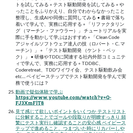
トを試してみる ◦ テスト駆動開発を試してみる ◦ や
ったことをふりかえり、自分でわからなかったこと
整理し、生成AIや同僚に質問してみる • 書籍で落ち
着いて学んで、実務に応用する ◦ 「リファクタリン
グ （マーチン・ファウラー）」 チュートリアルを実
際に手を動かして学ぶはおすすめ ◦ 「Clean Code
アジャイルソフトウェア達人の技（ロバート・C. マ
ーチン）」 ◦ 「テスト駆動開発 （ケント・ベッ
ク）」 • 研修やTDDに関連する社内外部コミュニテ
ィで学んで、実務に応用する ◦ TDDBC、
Coderetreat、TDDワイワイ会、テスト駆動飲み会
etc… ベイビーステップでテスト駆動開発を学んで実
務で使うには？
動画で疑似体験で学ぶ
https://www.youtube.com/watch?v=Q-
FJ3XmFlT8
見て感じて欲しいポイントをいくつか テストリスト
に分解することでゴールや段取りが明瞭すっきり 頻
繁にテスト実行し確認することの安心感 ベイビース
テップで進めること、つまづいた時にリカバーしや