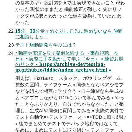
の基本の型） 設計方針Aでは 実現できないこと がわ
かった 現状のままだと 機能修正が難しく 先にリフ
ァクタが必要とわかった 仕様を 誤解していたと わ
かった
15分、30分堂々めぐりして 先に進めないなら 仲間
に相談しよう！
テスト駆動開発を学ぶには？
• 動画や実演を見て疑似体験する （事前視聴、今
日） • 実際に手を動かして学ぶ（今日） ◦ 練習お題
のリンク ▪ https://archive-devtesting-
jp.github.io/tddbc/index_archive.html ▪
例えば、FizzBuzz、 スタック、 ボウリングゲーム、
整数の区間、ライフゲーム ◦ 同僚とならペアやモブ
などを組んで相互に学び合う ◦ 自主練習なら生成AI
とペアプロしながらTDDについて学んでみる ◦ やっ
たことをふりかえり、自分でわからなかったこと整
理し、生成AIや同僚に質問してみる • 実際の案件で
テスト自動化=>テストファースト=>TDDに取り組む
◦ 後でまとめてテストでデバック地獄ではなくて、
早めにこまめにテストに取り組む ◦ テストファース