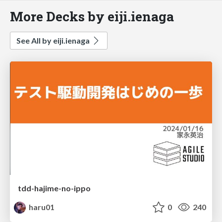
More Decks by eiji.ienaga
See All by eiji.ienaga
tdd-hajime-no-ippo
haru01
0
240