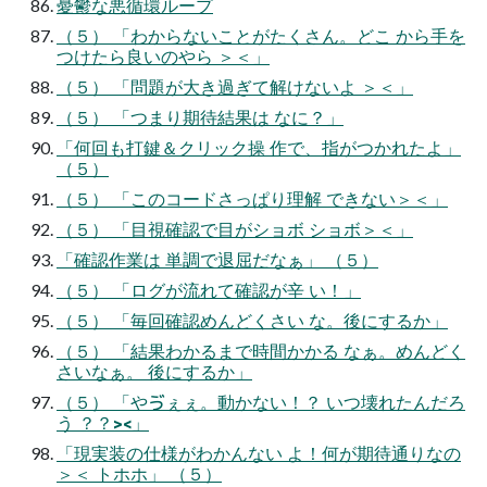
憂鬱な悪循環ループ
（５） 「わからないことがたくさん。どこ から手を
つけたら良いのやら ＞＜」
（５） 「問題が大き過ぎて解けないよ ＞＜」
（５） 「つまり期待結果は なに？」
「何回も打鍵＆クリック操 作で、指がつかれたよ」
（５）
（５） 「このコードさっぱり理解 できない＞＜」
（５） 「目視確認で目がショボ ショボ＞＜」
「確認作業は 単調で退屈だなぁ」 （５）
（５） 「ログが流れて確認が辛 い！」
（５） 「毎回確認めんどくさい な。後にするか」
（５） 「結果わかるまで時間かかる なぁ。めんどく
さいなぁ。 後にするか」
（５） 「やゔぇぇ。動かない！？ いつ壊れたんだろ
う ？？><」
「現実装の仕様がわかんない よ！何が期待通りなの
＞＜ トホホ」 （５）