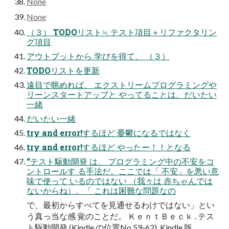
None
None
（３） TODOリスト≒ テスト項目＋リファクタリン
グ項目
アウトプットから 学びを得て、 （３）
TODOリストを更新
遠目で眺めれば、 エクストリームプログラミングや
リーンスタートアップと やってることは、だいたい
一緒
だいたい一緒
try and error!するほど 憂鬱になるではなく
try and error!するほど やったー！！となる
“テスト駆動開発 は、 プログラミング中の不安をコ
ントロールす る手法だ。ここでは「 不安」を悪い意
味で使って いるのではない （我々は 赤ちゃんでは
ないからね）。「 これは困難な問題なの
で、最初からすべてを見通せるわけではない」とい
う真っ当な感 覚のことだ。 ＫｅｎｔＢｅｃｋ . テス
ト駆動開発 (Kindle の位置No.59-62). Kindle 版.