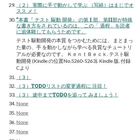
（２） 実際に手で動かして学ぶ （写経）はまじでオ
スス メ！
”本書『 テスト 駆動 開発』 の第 I 部、第II部が特殊
な書き方をさ れているのは、 この「 過程」を読者
に追体験してもらうためです。
テスト駆動開発の本質 をつかむためには、 まとまっ
た量の、手 を動かしながら学べる良質なチュートリ
アルが必要なのです。 ＫｅｎｔＢｅｃｋ. テスト駆
動開発 (Kindle の位置No.5260-5263). Kindle 版. 付録
Cより
（３）
（３）TODOリストの変更過程に 注目！
（３） 途中までTODOを追って みましょう！
None
None
None
None