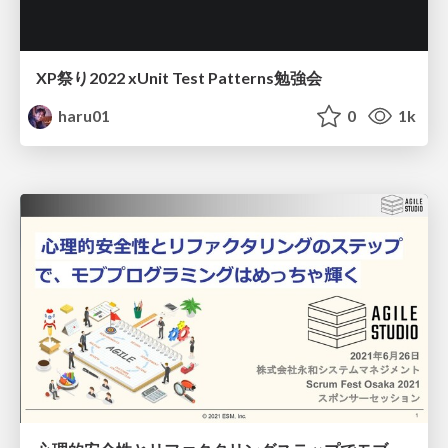
XP祭り2022 xUnit Test Patterns勉強会
haru01
0
1k