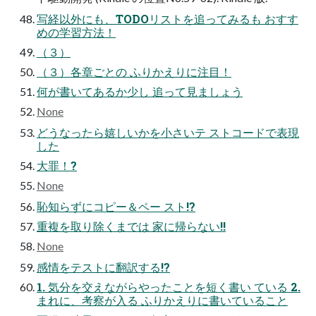
写経以外にも、TODOリストを追ってみるも おすす
めの学習方法！
（３）
（３）各章ごとの ふりかえりに注目！
何が書いてあるか少し 追って見ましょう
None
どうなったら嬉しいかを小さいテ ストコードで表現
した
大罪！?
None
恥知らずにコピー＆ペー スト!?
重複を取り除くまでは 家に帰らない!!
None
感情をテストに翻訳する!?
1. 気分を交えながらやったことを短く書い ている 2.
まれに、考察が入る ふりかえりに書いていること