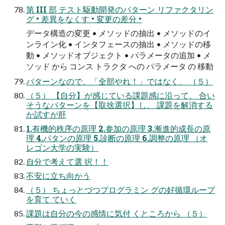
第 III 部 テスト駆動開発のパターン リファクタリン
グ • 差異をなくす • 変更の差分 •
データ構造の変更 • メソッドの抽出 • メソッドのイ
ンライン化 • インタフェースの抽出 • メソッドの移
動 • メソッドオブジェクト • パラメータの追加 • メ
ソッド から コンス トラクタ への パラメータ の 移動
パターンなので、「全部やれ！」ではなく、 （５）
（５） 【自分】が感じている課題感に沿って、 合い
そうなパターンを【取捨選択】し、 課題を解消する
か試すが肝
1.有機的秩序の原理 2.参加の原理 3.漸進的成長の原
理 4.パタンの原理 5.診断の原理 6.調整の原理 （オ
レゴン大学の実験）
自分で考えて選 択！！
不安に立ち向かう
（５） ちょっとづつプログラミン グの好循環ループ
を育て ていく
課題は自分の今の感情に気付 くところから （５）