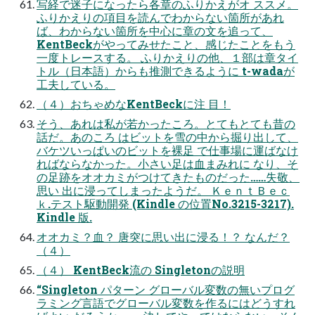
写経で迷子になったら各章のふりかえがオ ススメ。
ふりかえりの項目を読んでわからない箇所があれ
ば、わからない箇所を中心に章の文を追って、
KentBeckがやってみせたこと、感じたことをもう
一度トレースする。 ふりかえりの他、１部は章タイ
トル（日本語）からも推測できるように t-wadaが
工夫している。
（４）おちゃめなKentBeckに注 目！
そう、あれは私が若かったころ。とてもとても昔の
話だ。あのころ はビットを雪の中から掘り出して、
バケツいっぱいのビットを裸足 で仕事場に運ばなけ
ればならなかった。小さい足は血まみれに なり、そ
の足跡をオオカミがつけてきたものだった……失敬、
思い 出に浸ってしまったようだ。 ＫｅｎｔＢｅｃ
ｋ.テスト駆動開発 (Kindle の位置No.3215-3217).
Kindle 版.
オオカミ？血？ 唐突に思い出に浸る！？ なんだ？
（４）
（４） KentBeck流の Singletonの説明
“Singleton パターン グローバル変数の無いプログ
ラミング言語でグローバル変数を作るにはどうすれ