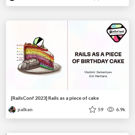
[RailsConf 2023] Rails as a piece of cake
palkan
59
6.9k