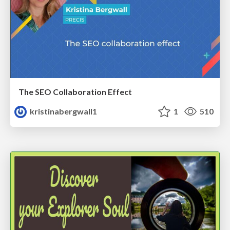
The SEO Collaboration Effect
kristinabergwall1
1
510