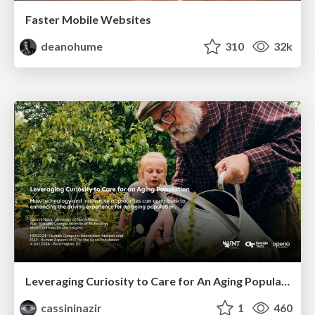
Faster Mobile Websites
deanohume
310
32k
Leveraging Curiosity to Care for An Aging Population
cassininazir
1
460