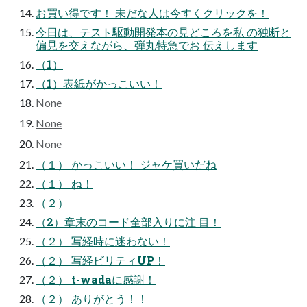
お買い得です！ 未だな人は今すくクリックを！
今日は、テスト駆動開発本の見どころを私 の独断と
偏見を交えながら、弾丸特急でお 伝えします
（1）
（1）表紙がかっこいい！
None
None
None
（１） かっこいい！ ジャケ買いだね
（１） ね！
（２）
（2）章末のコード全部入りに注 目！
（２） 写経時に迷わない！
（２） 写経ビリティUP！
（２） t-wadaに感謝！
（２） ありがとう！！