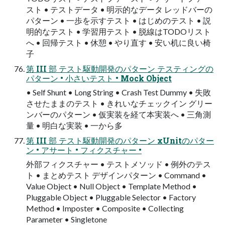
スト • テストデータ • 明示的なデータ レッドバーの
パターン • 一歩を示すテスト • はじめのテスト • 説
明的なテスト • 学習用テスト • 脱線はTODOリスト
へ • 回帰テスト • 休憩 • やり直す • 安い机に良い椅
子
第 III 部 テスト駆動開発のパターン テスティングの
パターン • 小さいテスト • Mock Object
• Self Shunt • Long String • Crash Test Dummy • 失敗
させたままのテスト • きれいなチェックイン グリー
ンバーのパターン • 仮実装を経て本実装へ • 三角測
量 • 明白な実装 • 一から多
第 III 部 テスト駆動開発のパターン xUnitのパター
ン • アサート • フィクスチャー •
外部フィクスチャー • テストメソッド • 例外のテス
ト • まとめテスト デザインパターン • Command •
Value Object • Null Object • Template Method •
Pluggable Object • Pluggable Selector • Factory
Method • Imposter • Composite • Collecting
Parameter • Singletone