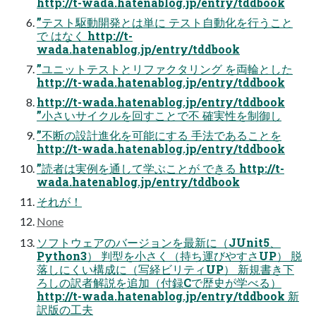
http://t-wada.hatenablog.jp/entry/tddbook
”テスト駆動開発とは単に テスト自動化を行うこと
で はなく http://t-
wada.hatenablog.jp/entry/tddbook
”ユニットテストとリファクタリング を両輪とした
http://t-wada.hatenablog.jp/entry/tddbook
http://t-wada.hatenablog.jp/entry/tddbook
”小さいサイクルを回すことで不 確実性を制御し
”不断の設計進化を可能にする 手法であることを
http://t-wada.hatenablog.jp/entry/tddbook
”読者は実例を通して学ぶことが できる http://t-
wada.hatenablog.jp/entry/tddbook
それが！
None
ソフトウェアのバージョンを最新に（JUnit5、
Python3） 判型を小さく（持ち運びやすさUP） 脱
落しにくい構成に（写経ビリティUP） 新規書き下
ろしの訳者解説を追加（付録Cで歴史が学べる）
http://t-wada.hatenablog.jp/entry/tddbook 新
訳版の工夫