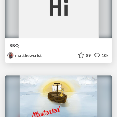
BBQ
matthewcrist
89
10k