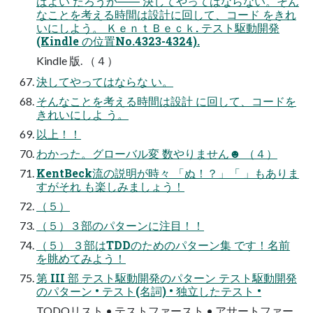
ばよい だろうか―― 決してやってはならない。そん
なことを考える時間は設計に回して、コード をきれ
いにしよう。 ＫｅｎｔＢｅｃｋ. テスト駆動開発
(Kindle の位置No.4323-4324).
Kindle 版. （４）
決してやってはならな い。
そんなことを考える時間は設計 に回して、コードを
きれいにしよ う。
以上！！
わかった。グローバル変 数やりません☻ （４）
KentBeck流の説明が時々 「ぬ！？」「 」もありま
すがそれ も楽しみましょう！
（５）
（５）３部のパターンに注目！！
（５） ３部はTDDのためのパターン集 です！名前
を眺めてみよう！
第 III 部 テスト駆動開発のパターン テスト駆動開発
のパターン • テスト(名詞) • 独立したテスト •
TODOリスト • テストファースト • アサートファー