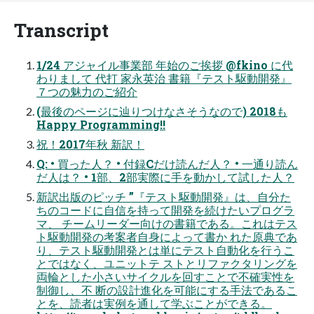
Transcript
1/24 アジャイル事業部 年始のご挨拶 @fkino に代
わりまして 代打 家永英治 書籍『テスト駆動開発』
７つの魅力のご紹介
(最後のページに辿りつけなさそうなので) 2018も
Happy Programming!!
祝！2017年秋 新訳！
Q: • 買った人？ • 付録Cだけ読んだ人？ • 一通り読ん
だ人は？ • 1部、2部実際に手を動かして試した人？
新訳出版のピッチ ”『テスト駆動開発』は、自分た
ちのコードに自信を持って開発を続けたいプログラ
マ、 チームリーダー向けの書籍である。これはテス
ト駆動開発の考案者自身によって書か れた原典であ
り、テスト駆動開発とは単にテスト自動化を行うこ
とではなく、ユニットテ ストとリファクタリングを
両輪とした小さいサイクルを回すことで不確実性を
制御し、不 断の設計進化を可能にする手法であるこ
とを、読者は実例を通して学ぶことができる。