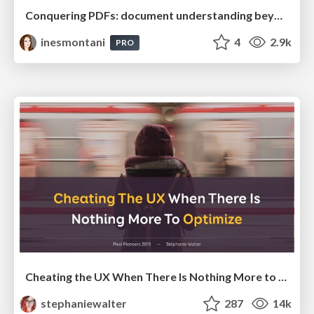
Conquering PDFs: document understanding beyond plain text
inesmontani
4
2.9k
PRO
Cheating the UX When There Is Nothing More to Optimize - PixelPioneers
stephaniewalter
287
14k