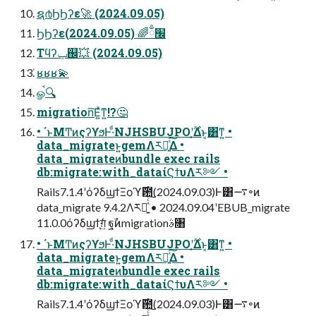
ຊ൪ϦϦʔε🚀 (2024.09.05)
ϦϦʔε׬ྃ🌈 (2024.09.05)
Τϥʔݕ஌💥 (2024.09.05)
͑ʁʁʁ💫
ௐࠪ🔍
migration͞Ε͍ͯͳ͍!?🤔
• ΄ͱΜͲͷςʔϒϧͰ·ͩNJHSBUJPOʹ͔͔࣌ؒΔͱ͔͸ͳ͍ •
data_migrateͱ͍͏gemΛར༻͍ͯ͠Δ •
data_migrateͷbundle exec rails
db:migrate:with_dataίϚϯυΛར༻ •
Rails7.1.4ʹόʔδϣϯΞοϓ࣌఺(2024.09.03)Ͱ͸࠷৽ͷ
data_migrate 9.4.2Λར༻͍ͯͨ͠ • 2024.09.04ʹEBUB_migrate
11.0.0όʔδϣϯ͕ग़͍ͯͨ ฐࣾͷmigrationࣄ৘
• ΄ͱΜͲͷςʔϒϧͰ·ͩNJHSBUJPOʹ͔͔࣌ؒΔͱ͔͸ͳ͍ •
data_migrateͱ͍͏gemΛར༻͍ͯ͠Δ •
data_migrateͷbundle exec rails
db:migrate:with_dataίϚϯυΛར༻ •
Rails7.1.4ʹόʔδϣϯΞοϓ࣌఺(2024.09.03)Ͱ͸࠷৽ͷ