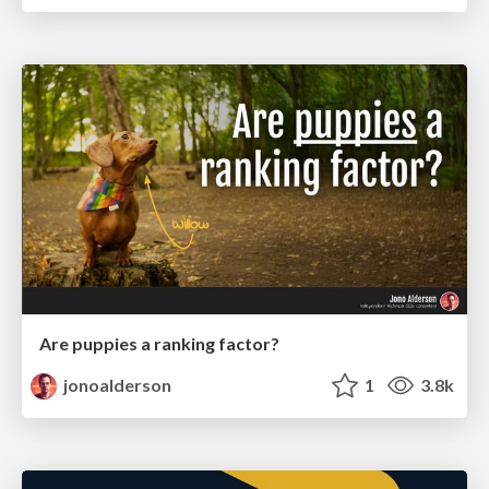
Are puppies a ranking factor?
jonoalderson
1
3.8k