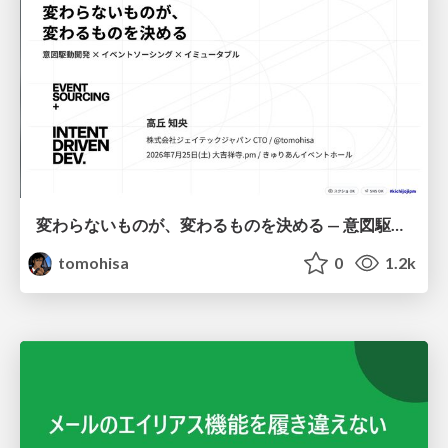
変わらないものが、変わるものを決める — 意図駆動開発 × イベントソーシング × イミュータブル | What Doesn't Change Decides What Can — IDD × Event Sourcing × Immutability
tomohisa
0
1.2k