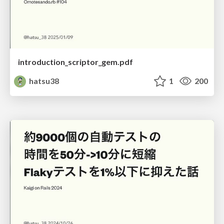
introduction_scriptor_gem.pdf
hatsu38
1
200