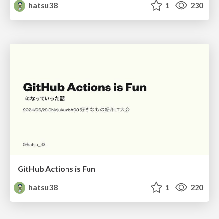
hatsu38
1
230
GitHub Actions is Fun
hatsu38
1
220