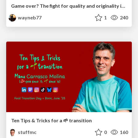
Game over? The fight for quality and originality in the time of robots
wayneb77
1
240
Ten Tips & Tricks for a 🌱 transition
stuffmc
0
160