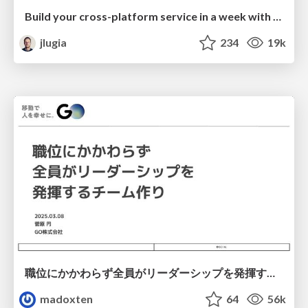
Build your cross-platform service in a week with App Engine
jlugia
234
19k
職位にかかわらず全員がリーダーシップを発揮するチーム作り / Building a team where everyone can demonstrate leadership regardless of position
madoxten
64
56k