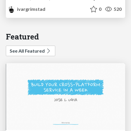
ivargrimstad
0
520
Featured
See All Featured