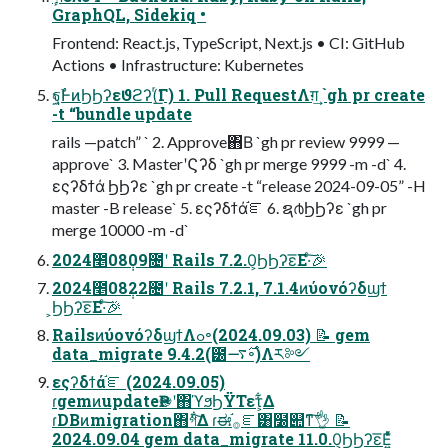
GraphQL, Sidekiq •
Frontend: React.js, TypeScript, Next.js • CI: GitHub
Actions • Infrastructure: Kubernetes
ฐࣾͰͷϦϦʔεϑϩʔ(ͬ͘͟Γ) 1. Pull RequestΛग़͢ `gh pr create
-t “bundle update
rails —patch” ` 2. Approve΋Β͏ `gh pr review 9999 —
approve` 3. MasterʹϚʔδ `gh pr merge 9999 -m -d` 4.
εςʔδϯά ϦϦʔε `gh pr create -t “release 2024-09-05” -H
master -B release` 5. εςʔδϯά֬ೝ 6. ຊ൪ϦϦʔε `gh pr
merge 10000 -m -d`
2024೥08݄09೔ʹ Rails 7.2.0͕ϦϦʔε͞Ε·ͨ͠🎉
2024೥08݄22೔ʹ Rails 7.2.1, 7.1.4ͷύονόʔδϣϯ
͕ϦϦʔε͞Ε·ͨ͠🎉
RailsͷύονόʔδϣϯΛߋ৽(2024.09.03) 📝 gem
data_migrate 9.4.2(౰࣌࠷৽)Λར༻
εςʔδϯά֬ೝ (2024.09.05)
ɾgemͷupdateҎ֎ʹ΋ϓϧϦΫΤετ͕͋Δ
ɾDBͷmigration΋গ͋͠Δ ɾಈ࡞֬ೝ͸໰୊ͳ͠👌 📝
2024.09.04 gem data_migrate 11.0.0͕ϦϦʔε͞Ε͍ͯͨ