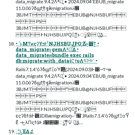
data_migrate 9.4.2Λར༻͍ͯͨ͠ • 2024.09.04ʹEBUB_migrate
11.0.0όʔδϣϯ͕ग़͍ͯͨ ฐࣾͷmigrationࣄ৘
3BJMTºEBUB@NJHSBUF
 PS
3BJMTºEBUB@NJHSBUF
 ͰNJHSBUJPO͕ಈ͔ͳ͍ͱൃ֮😵 ᠘͗͢Δ…
• ΄ͱΜͲͷςʔϒϧͰ·ͩNJHSBUJPOʹ͔͔࣌ؒΔͱ͔͸ͳ͍ •
data_migrateͱ͍͏gemΛར༻͍ͯ͠Δ •
data_migrateͷbundle exec rails
db:migrate:with_dataίϚϯυΛར༻ •
Rails7.1.4ʹόʔδϣϯΞοϓ࣌఺(2024.09.03)Ͱ͸࠷৽ͷ
data_migrate 9.4.2Λར༻͍ͯͨ͠ • 2024.09.04ʹEBUB_migrate
11.0.0όʔδϣϯ͕ग़͍ͯͨ ฐࣾͷmigrationࣄ৘
3BJMTºEBUB@NJHSBUF
 PS
3BJMTºEBUB@NJHSBUF
 ͰNJHSBUJPO͕ಈ͔ͳ͍ͱൃ֮😵
εςʔδϯάͰ͸ɺDBͷmigration͕׬ྃޙʹɺRails7.1.4ʹόʔδϣϯΞοϓ͞
Εͨ →͏·͍λΠϛϯάͰɺ໰୊͸ൃ֮͠ͳ͔ͬͨ💡 ᠘͗͢Δ…
ৄ͘͠ݟͯΈΔ🔬