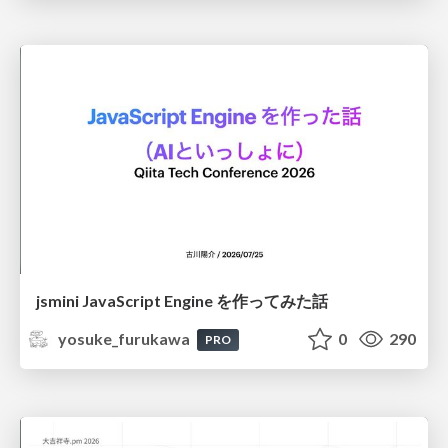
jsmini JavaScript Engine を作ってみた話
yosuke_furukawa
0
290
PRO