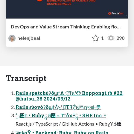
DevOps and Value Stream Thinking: Enabling flow, efficiency and business value
helenjbeal
1
290
Transcript
RailsͷpatchύʔδϣϯΛ ্͚͛ͨͩͳͷʹ🤕 Roppongi.rb #22
@hatsu_38 2024/09/12
RailsͷύονόʔδϣϯΛ͋͛ͨͱ͖ʹ ى͖ͨΤϥʔʹ͍ͭͯͷݴ͍༁ղઆͰ͢💬
ࣗݾ঺հ • Rubyྺ 5೥ = ΤϯδχΞྺ • SHE Inc. •
React.js / TypeScript / GitHub Actions • Ruby͕Ұ൪޷͖
ٕज़ελοΫ • Backend: Ruby, Ruby on Rails,