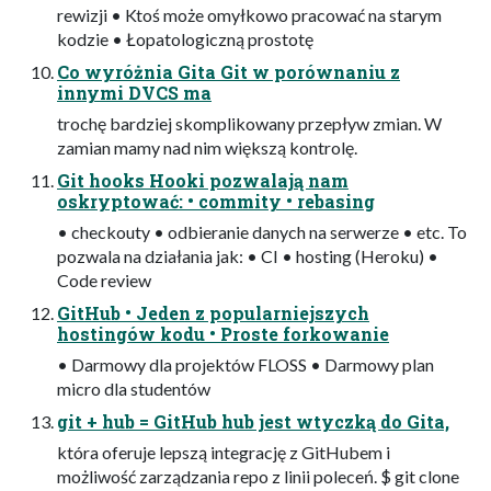
rewizji • Ktoś może omyłkowo pracować na starym
kodzie • Łopatologiczną prostotę
Co wyróżnia Gita Git w porównaniu z
innymi DVCS ma
trochę bardziej skomplikowany przepływ zmian. W
zamian mamy nad nim większą kontrolę.
Git hooks Hooki pozwalają nam
oskryptować: • commity • rebasing
• checkouty • odbieranie danych na serwerze • etc. To
pozwala na działania jak: • CI • hosting (Heroku) •
Code review
GitHub • Jeden z popularniejszych
hostingów kodu • Proste forkowanie
• Darmowy dla projektów FLOSS • Darmowy plan
micro dla studentów
git + hub = GitHub hub jest wtyczką do Gita,
która oferuje lepszą integrację z GitHubem i
możliwość zarządzania repo z linii poleceń. $ git clone