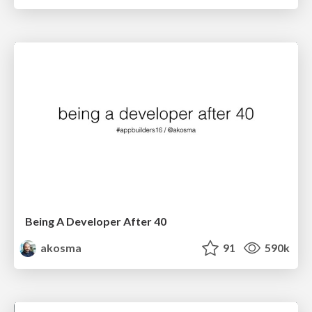
Being A Developer After 40
akosma
91
590k