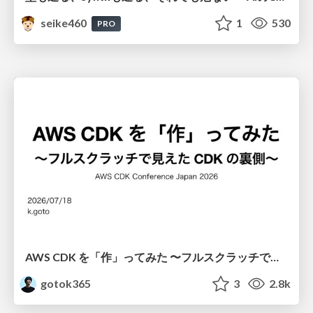
seike460
1
530
PRO
AWS CDK を「作」ってみた 〜フルスクラッチで見えた CDK の裏側〜 / aws-cdk-from-scratch
gotok365
3
2.8k