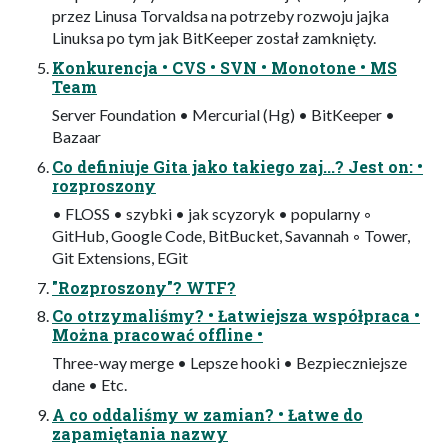
przez Linusa Torvaldsa na potrzeby rozwoju jajka
Linuksa po tym jak BitKeeper został zamknięty.
Konkurencja • CVS • SVN • Monotone • MS
Team
Server Foundation • Mercurial (Hg) • BitKeeper •
Bazaar
Co definiuje Gita jako takiego zaj...? Jest on: •
rozproszony
• FLOSS • szybki • jak scyzoryk • popularny ◦
GitHub, Google Code, BitBucket, Savannah ◦ Tower,
Git Extensions, EGit
"Rozproszony"? WTF?
Co otrzymaliśmy? • Łatwiejsza współpraca •
Można pracować offline •
Three-way merge • Lepsze hooki • Bezpieczniejsze
dane • Etc.
A co oddaliśmy w zamian? • Łatwe do
zapamiętania nazwy