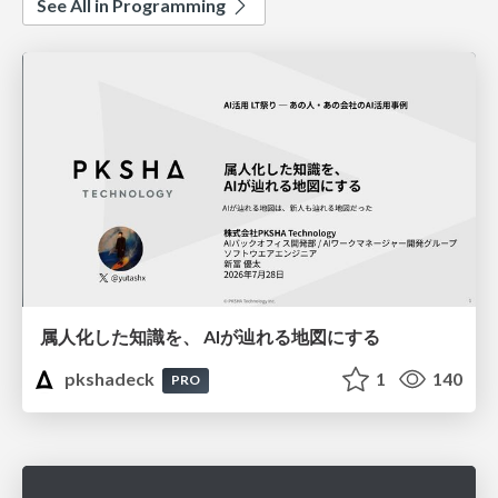
See All in Programming
属人化した知識を、 AIが辿れる地図にする
pkshadeck
1
140
PRO