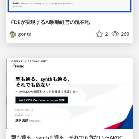
FDEが実現するAI駆動経営の現在地
gonta
2
260
型も通る、synthも通る、それでも危ない 〜AIのCDKの権限とコストを機械で検証する〜 / It Passes Type Checks, It Passes Synth Checks, but It’s Still Risky — Automatically Verifying Permissions and Costs in AI’s CDK —