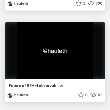
hauleth
1
790
Future of BEAM observability
hauleth
0
61