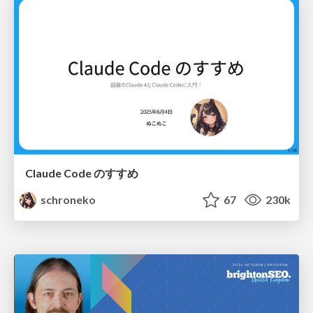
Claude Code のすすめ
schroneko
67
230k