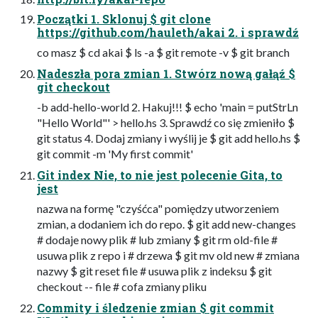
Początki 1. Sklonuj $ git clone
https://github.com/hauleth/akai 2. i sprawdź
co masz $ cd akai $ ls -a $ git remote -v $ git branch
Nadeszła pora zmian 1. Stwórz nową gałąź $
git checkout
-b add-hello-world 2. Hakuj!!! $ echo 'main = putStrLn
"Hello World"' > hello.hs 3. Sprawdź co się zmieniło $
git status 4. Dodaj zmiany i wyślij je $ git add hello.hs $
git commit -m 'My first commit'
Git index Nie, to nie jest polecenie Gita, to
jest
nazwa na formę "czyśćca" pomiędzy utworzeniem
zmian, a dodaniem ich do repo. $ git add new-changes
# dodaje nowy plik # lub zmiany $ git rm old-file #
usuwa plik z repo i # drzewa $ git mv old new # zmiana
nazwy $ git reset file # usuwa plik z indeksu $ git
checkout -- file # cofa zmiany pliku
Commity i śledzenie zmian $ git commit