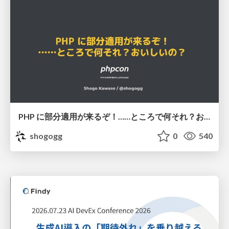
PHP に部分適用が来るぞ！……ところで何それ？おいしいの？ #phpcon / phpcon-2026
shogogg
0
540