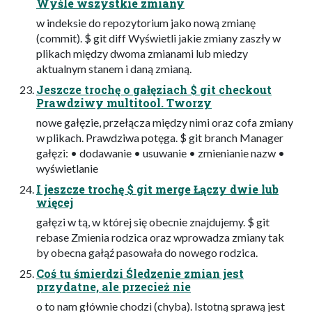
Wyśle wszystkie zmiany
w indeksie do repozytorium jako nową zmianę
(commit). $ git diff Wyświetli jakie zmiany zaszły w
plikach między dwoma zmianami lub miedzy
aktualnym stanem i daną zmianą.
Jeszcze trochę o gałęziach $ git checkout
Prawdziwy multitool. Tworzy
nowe gałęzie, przełącza między nimi oraz cofa zmiany
w plikach. Prawdziwa potęga. $ git branch Manager
gałęzi: • dodawanie • usuwanie • zmienianie nazw •
wyświetlanie
I jeszcze trochę $ git merge Łączy dwie lub
więcej
gałęzi w tą, w której się obecnie znajdujemy. $ git
rebase Zmienia rodzica oraz wprowadza zmiany tak
by obecna gałąź pasowała do nowego rodzica.
Coś tu śmierdzi Śledzenie zmian jest
przydatne, ale przecież nie
o to nam głównie chodzi (chyba). Istotną sprawą jest