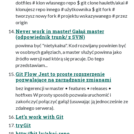
dotfiles # klon własnego repo $ git clone hauleth/akai #
klonujesz repo innego # użytkownika $ git fork #
tworzysz nowy fork # projektu wskazywanego # przez
origin
Never work in master! Gałąź master
(odpowiednik trunk/ z SVN)
powinna być "nietykalna". Kod rozwijany powinien być
w osobnych gałęziach, a master służyć powinna jako
źródło wersji nad którą się pracuje. Do tego
przedstawiam...
Git Flow Jest to proste rozszerzenie
pozwalające na zarządzanie zmianami
bez ingerencji w master • features • releases •
hotfixes W prosty sposób pozwala uruchomić i
zakończyć połączyć gałąź (usuwając ją jednocześnie ze
zdalnego serwera).
Let's work with Git
tryGit
http://bit.ly/akai-repo