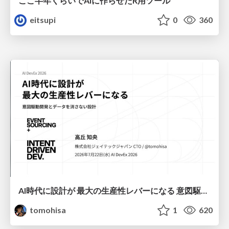
ここ半年くらいでAIに作らせたR用ツール
eitsupi
0
360
AI時代に設計が 最大の生産性レバーになる 意図駆動開発とデータを消さない設計｜Don't Delete Your Data or Your Intent — Design as the Deepest Lever in the AI Era
tomohisa
1
620