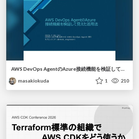
AWS DevOps AgentのAzure接続機能を検証して見えた活用法／Use Cases Verified for the AWS DevOps Agent's Azure Connectivity Feature
masakiokuda
1
210