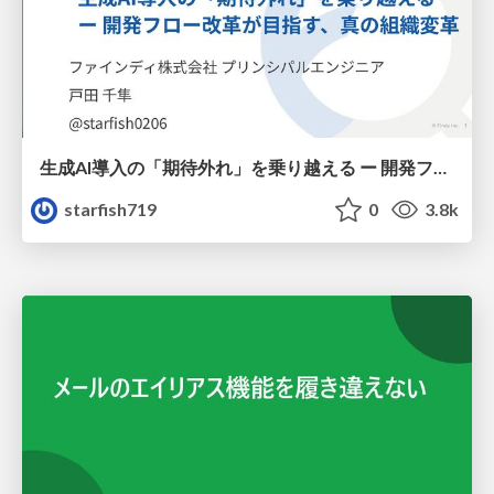
生成AI導入の「期待外れ」を乗り越える ー 開発フロー改革が目指す、真の組織変革
starfish719
0
3.8k