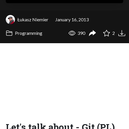
Łukasz Niemier
January 16, 2013
Programming
390
2
Let's talk about - Git (PL)