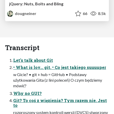
jQuery: Nuts, Bolts and Bling
dougneiner
66
8.5k
Transcript
Let's talk about Git
• What is lov... git. • Co jest takiego suuuuper
w Gicie? • git + hub = GitHub • Podstawy
użytkowania Gita (z lini poleceń) O czym będziemy
mówić?
Why no GUI?
Git? To coś z więzienia? Tym razem nie. Jest
to
rozproszony system kontroli wersji (DVCS) stworzony