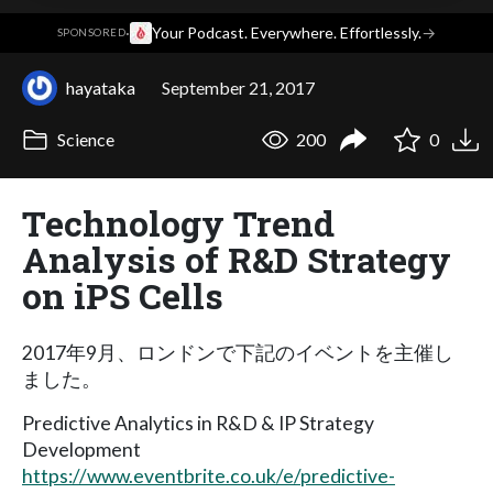
·
Your Podcast. Everywhere. Effortlessly.
→
SPONSORED
hayataka
September 21, 2017
Science
200
0
Technology Trend
Analysis of R&D Strategy
on iPS Cells
2017年9月、ロンドンで下記のイベントを主催し
ました。
Predictive Analytics in R&D & IP Strategy
Development
https://www.eventbrite.co.uk/e/predictive-