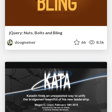
jQuery: Nuts, Bolts and Bling
dougneiner
66
8.5k