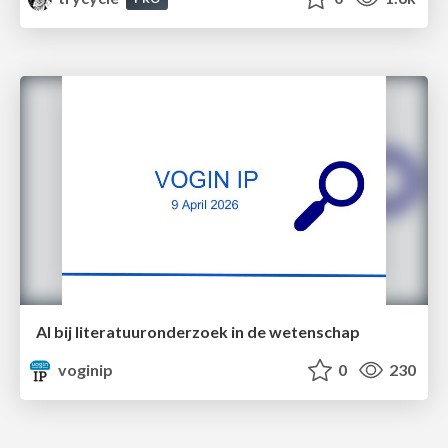
AI bij literatuuronderzoek in de wetenschap
voginip
0
230