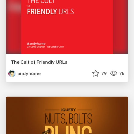
The Cult of Friendly URLs
andyhume
79
7k