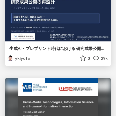
生成AI・プレプリント時代における 研究成果公開の再設計 ― トップカンファレンス文化はどこへ向かうのか / Redesigning the Dissemination of Research Outputs in the Age of Generative AI and Preprints — Where Is the Top-Conference Culture Heading?
ykiyota
0
29k