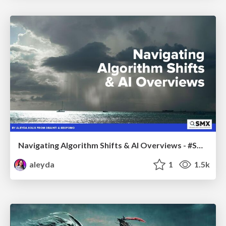
Navigating Algorithm Shifts & AI Overviews - #SMXNext
aleyda
1
1.5k