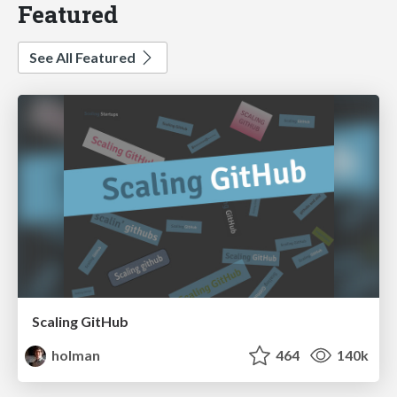
Featured
See All Featured
Scaling GitHub
holman
464
140k