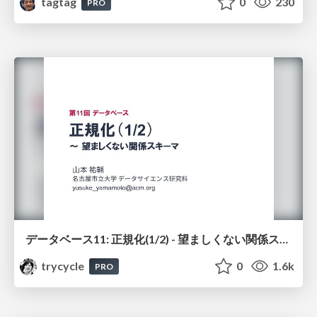
tagtag
0
230
PRO
データベース11: 正規化(1/2) - 望ましくない関係スキーマ
trycycle
0
1.6k
PRO