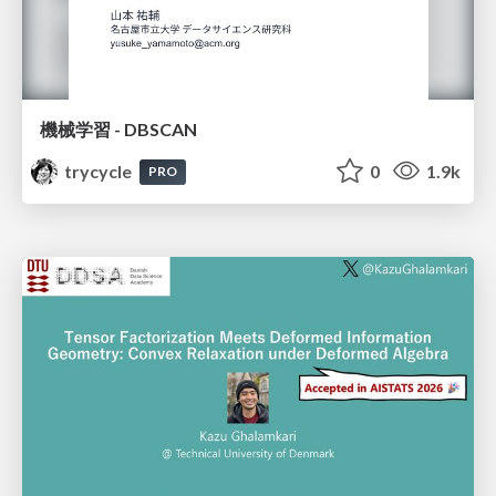
機械学習 - DBSCAN
trycycle
0
1.9k
PRO