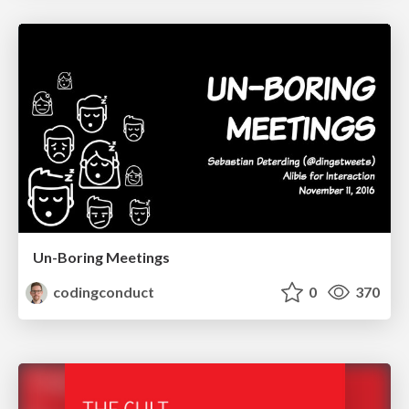
Un-Boring Meetings
codingconduct
0
370