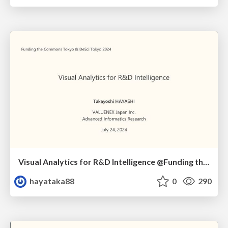
Visual Analytics for R&D Intelligence @Funding the Commons & DeSci Tokyo 2024
hayataka88
0
290