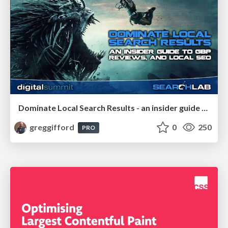
Dominate Local Search Results - an insider guide to GBP, reviews, and Local SEO
greggifford
0
250
PRO