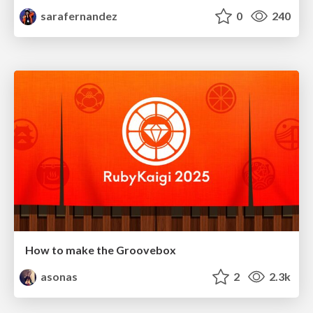
sarafernandez
0
240
How to make the Groovebox
asonas
2
2.3k