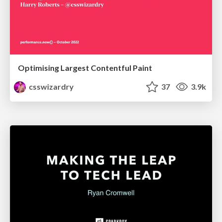
Optimising Largest Contentful Paint
csswizardry
37
3.9k