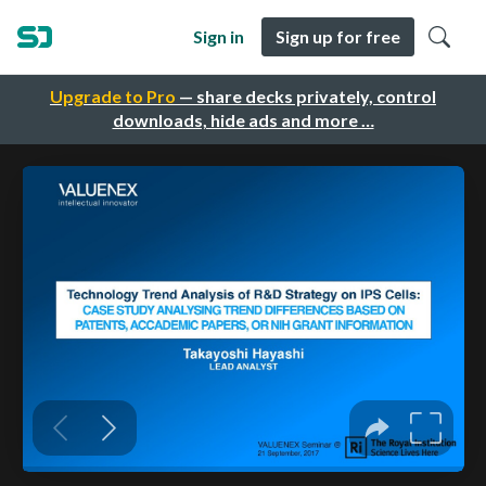
Sign in
Sign up for free
Upgrade to Pro
— share decks privately, control
downloads, hide ads and more …