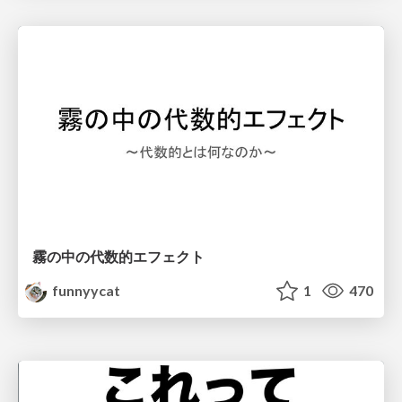
霧の中の代数的エフェクト
funnyycat
1
470