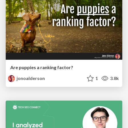
Are puppies a ranking factor?
jonoalderson
1
3.8k