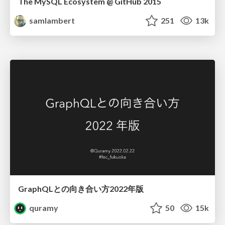
The MySQL Ecosystem @ GitHub 2015
samlambert
251
13k
GraphQLとの向き合い方2022年版
quramy
50
15k