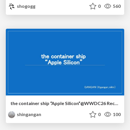
shogogg
0
560
the container ship “Apple Silicon”@WWDC26 Recap -Japan-\(region).swift
shingangan
0
100