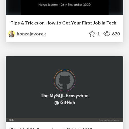
Tips & Tricks on How to Get Your First Job In Tech
honzajavorek
1
670