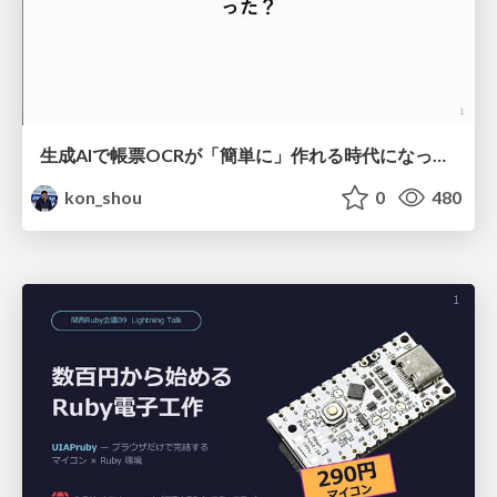
生成AIで帳票OCRが「簡単に」作れる時代になった？
kon_shou
0
480