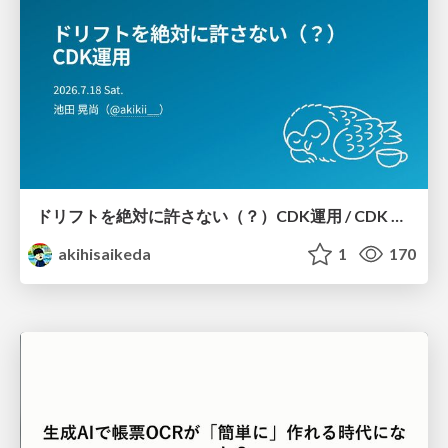
ドリフトを絶対に許さない（？）CDK運用 / CDK Ops with Zero Tolerance for Drifts (?)
akihisaikeda
1
170