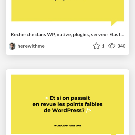
Recherche dans WP, native, plugins, serveur Elasticsearch, SAAS, on vous explique tout ! - WPtech 2018
herewithme
1
340