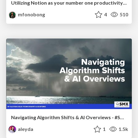
Utilizing Notion as your number one productivity tool
mfonobong
4
510
Navigating Algorithm Shifts & AI Overviews - #SMXNext
aleyda
1
1.5k