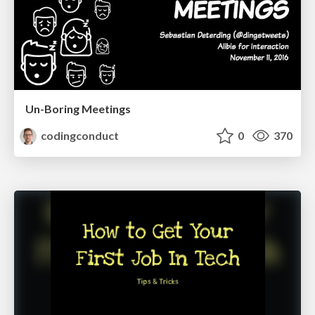
Un-Boring Meetings
codingconduct
0
370