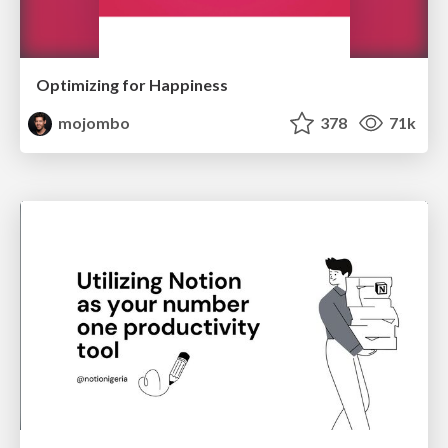
Optimizing for Happiness
mojombo
378
71k